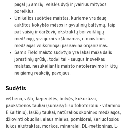
pagal jų amžių, veislės dydį ir įvairius mitybos
poreikius.
Unikalios sudėties maistas, kuriame yra daug
aukštos kokybės mėsos ir gyvulinių baltymų, taip
pat vaisių ir daržovių ekstraktų bei veikliųjų
medžiagų, yra gerai virškinamas, o maistines
medžiagas veiksmingai pasisavina organizmas.
Sam’s Field maisto sudėtyje yra labai maža dalis
įprastinių grūdų, todėl tai – saugus ir sveikas
maistas, nesukeliantis maisto netoleravimo ir kitų
neigiamų reakcijų pavojaus.
Sudėtis
vištiena, vištų kepenėlės, bulvės, kukurūzai,
paukštienos taukai (sumaišyti su tokoferoliu - vitamino
E šaltiniu), lašišų taukai, natūralios skoninės medžiagos,
džiovinti obuoliai, alaus mielės, pomidorai, šeriuotosios
jukos ekstraktas, morkos, mineralai, DL-metioninas, L-