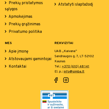
Prekių pristatymos
Atstatyti slaptažodį
sąlygos
Apmokėjimas
Prekių grąžinimas
Privatumo politika
MES
REKVIZITAI
Apie įmonę
UAB „Kaivana”
Sandraugos g. 7, LT-52102
Atstovaujami gamintojai
Kaunas
Kontaktai
Tel.:
+370 (610) 48 141
El. p.:
info@simba.lt