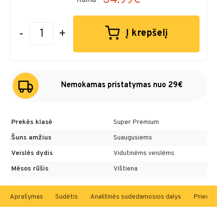
-
+
Į krepšelį
Nemokamas pristatymas nuo 29€
Prekės klasė
Super Premium
Šuns amžius
Suaugusiems
Veislės dydis
Vidutinėms veislėms
Mėsos rūšis
Vištiena
Aprašymas
Sudėtis
Analitinės sudedamosios dalys
Priedai 