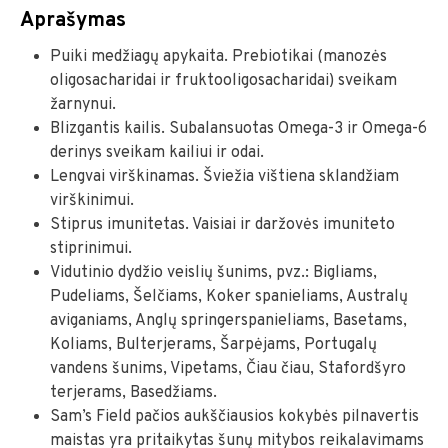
Aprašymas
Puiki medžiagų apykaita. Prebiotikai (manozės
oligosacharidai ir fruktooligosacharidai) sveikam
žarnynui.
Blizgantis kailis. Subalansuotas Omega-3 ir Omega-6
derinys sveikam kailiui ir odai.
Lengvai virškinamas. Šviežia vištiena sklandžiam
virškinimui.
Stiprus imunitetas. Vaisiai ir daržovės imuniteto
stiprinimui.
Vidutinio dydžio veislių šunims, pvz.: Bigliams,
Pudeliams, Šelčiams, Koker spanieliams, Australų
aviganiams, Anglų springerspanieliams, Basetams,
Koliams, Bulterjerams, Šarpėjams, Portugalų
vandens šunims, Vipetams, Čiau čiau, Stafordšyro
terjerams, Basedžiams.
Sam’s Field pačios aukščiausios kokybės pilnavertis
maistas yra pritaikytas šunų mitybos reikalavimams