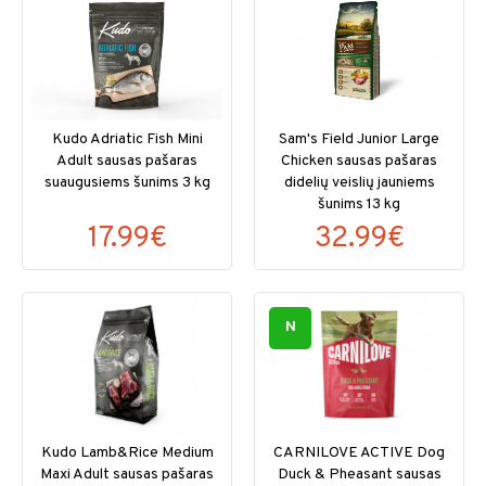
Kudo Adriatic Fish Mini
Sam's Field Junior Large
Adult sausas pašaras
Chicken sausas pašaras
suaugusiems šunims 3 kg
didelių veislių jauniems
šunims 13 kg
17.99€
32.99€
N
Kudo Lamb&Rice Medium
CARNILOVE ACTIVE Dog
Maxi Adult sausas pašaras
Duck & Pheasant sausas