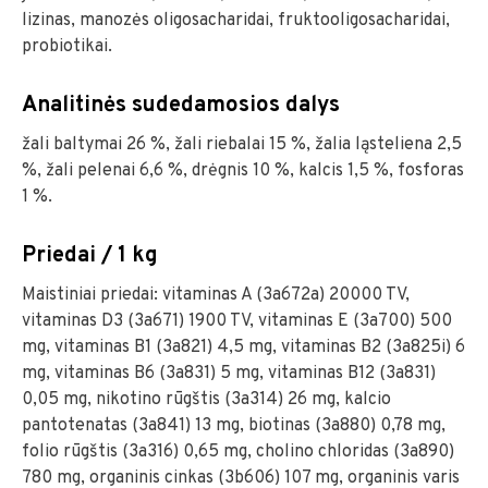
lizinas, manozės oligosacharidai, fruktooligosacharidai,
probiotikai.
Analitinės sudedamosios dalys
žali baltymai 26 %, žali riebalai 15 %, žalia ląsteliena 2,5
%, žali pelenai 6,6 %, drėgnis 10 %, kalcis 1,5 %, fosforas
1 %.
Priedai / 1 kg
Maistiniai priedai: vitaminas A (3a672a) 20000 TV,
vitaminas D3 (3a671) 1900 TV, vitaminas E (3a700) 500
mg, vitaminas B1 (3a821) 4,5 mg, vitaminas B2 (3a825i) 6
mg, vitaminas B6 (3a831) 5 mg, vitaminas B12 (3a831)
0,05 mg, nikotino rūgštis (3a314) 26 mg, kalcio
pantotenatas (3a841) 13 mg, biotinas (3a880) 0,78 mg,
folio rūgštis (3a316) 0,65 mg, cholino chloridas (3a890)
780 mg, organinis cinkas (3b606) 107 mg, organinis varis