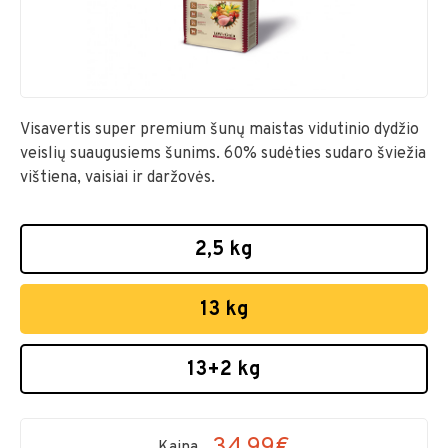
Visavertis super premium šunų maistas vidutinio dydžio
veislių suaugusiems šunims. 60% sudėties sudaro šviežia
vištiena, vaisiai ir daržovės.
2,5 kg
13 kg
13+2 kg
34.99€
Kaina