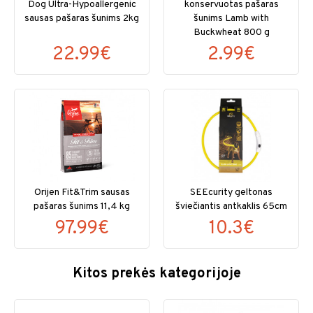
Dog Ultra-Hypoallergenic
konservuotas pašaras
sausas pašaras šunims 2kg
šunims Lamb with
Buckwheat 800 g
22.99€
2.99€
Orijen Fit&Trim sausas
SEEcurity geltonas
pašaras šunims 11,4 kg
šviečiantis antkaklis 65cm
97.99€
10.3€
Kitos prekės kategorijoje