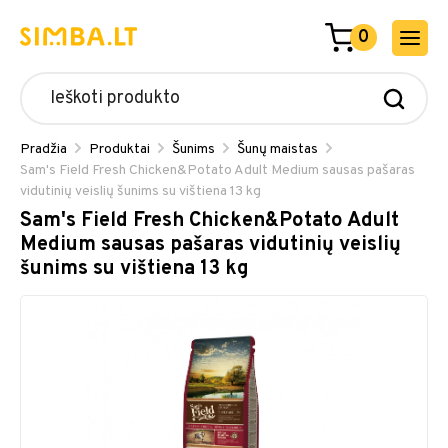
0
Pradžia
Produktai
Šunims
Šunų maistas
Sam's Field Fresh Chicken&Potato Adult Medium sausas pašaras
vidutinių veislių šunims su vištiena 13 kg
Sam's Field Fresh Chicken&Potato Adult
Medium sausas pašaras vidutinių veislių
šunims su vištiena 13 kg