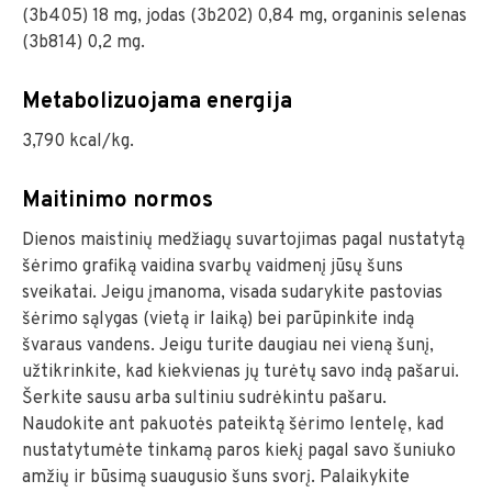
(3b405) 18 mg, jodas (3b202) 0,84 mg, organinis selenas
(3b814) 0,2 mg.
Metabolizuojama energija
3,790 kcal/kg.
Maitinimo normos
Dienos maistinių medžiagų suvartojimas pagal nustatytą
šėrimo grafiką vaidina svarbų vaidmenį jūsų šuns
sveikatai. Jeigu įmanoma, visada sudarykite pastovias
šėrimo sąlygas (vietą ir laiką) bei parūpinkite indą
švaraus vandens. Jeigu turite daugiau nei vieną šunį,
užtikrinkite, kad kiekvienas jų turėtų savo indą pašarui.
Šerkite sausu arba sultiniu sudrėkintu pašaru.
Naudokite ant pakuotės pateiktą šėrimo lentelę, kad
nustatytumėte tinkamą paros kiekį pagal savo šuniuko
amžių ir būsimą suaugusio šuns svorį. Palaikykite