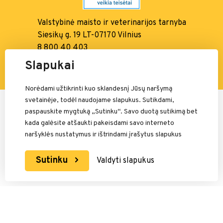
Valstybinė maisto ir
veterinarijos tarnyba
Siesikų g. 19 LT-07170 Vilnius
8 800 40 403
info@vmvt.lt, www.vmvt.lt
Slapukai
Norėdami užtikrinti kuo sklandesnį Jūsų naršymą
svetainėje, todėl naudojame slapukus. Sutikdami,
Mokėjimais rūpinasi:
paspauskite mygtuką „Sutinku“. Savo duotą sutikimą bet
kada galėsite atšaukti pakeisdami savo interneto
naršyklės nustatymus ir ištrindami įrašytus slapukus
Sutinku
Valdyti slapukus