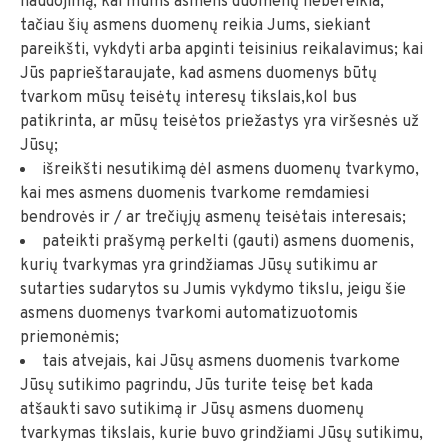
naudojimą; kai mums asmens duomenų nebereikia,
tačiau šių asmens duomenų reikia Jums, siekiant
pareikšti, vykdyti arba apginti teisinius reikalavimus; kai
Jūs paprieštaraujate, kad asmens duomenys būtų
tvarkom mūsų teisėtų interesų tikslais,kol bus
patikrinta, ar mūsų teisėtos priežastys yra viršesnės už
Jūsų;
išreikšti nesutikimą dėl asmens duomenų tvarkymo,
kai mes asmens duomenis tvarkome remdamiesi
bendrovės ir / ar trečiųjų asmenų teisėtais interesais;
pateikti prašymą perkelti (gauti) asmens duomenis,
kurių tvarkymas yra grindžiamas Jūsų sutikimu ar
sutarties sudarytos su Jumis vykdymo tikslu, jeigu šie
asmens duomenys tvarkomi automatizuotomis
priemonėmis;
tais atvejais, kai Jūsų asmens duomenis tvarkome
Jūsų sutikimo pagrindu, Jūs turite teisę bet kada
atšaukti savo sutikimą ir Jūsų asmens duomenų
tvarkymas tikslais, kurie buvo grindžiami Jūsų sutikimu,