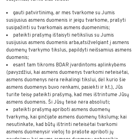
gauti patvirtinimą, ar mes tvarkome su Jumis
susijusius asmens duomenis ir jeigu tvarkome, prašyti
susipažinti su tvarkomais asmens duomenimis;
pateikti prašymą ištaisyti netikslius su Jumis
susijusius asmens duomenis arba,atsižvelgiant į asmens
duomenų tvarkymo tikslus, papildyti neišsamius asmens
duomenis;
esant tam tikroms BDAR įvardintoms aplinkybėms
(pavyzdžiui, kai asmens duomenys tvarkomi neteisėtai,
asmens duomenys nėra reikalingi tikslui, dėl kurio šie
asmens duomenys buvo renkami, pasiekti ir kt.), Jūs
turite teisę pateikti prašymą, kad mes ištrintume Jūsų
asmens duomenis. Ši Jūsų teisė nėra absoliuti;
pateikti prašymą apriboti asmens duomenų
tvarkymą, kai ginčijate asmens duomenų tikslumą; kai
nesutinkate, kad būtų ištrinti neteisėtai tvarkomi
asmens duomenysir vietoj to prašote apriboti jų