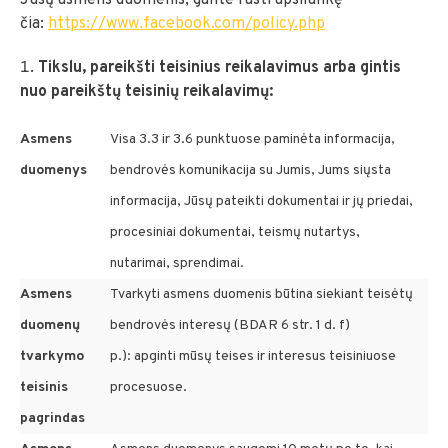
Jūsų asmens duomenis, galite rasti apsilankę
čia:
https://www.facebook.com/policy.php
Tikslu, pareikšti teisinius reikalavimus arba gintis
nuo pareikštų teisinių reikalavimų:
Asmens
Visa 3.3 ir 3.6 punktuose paminėta informacija,
duomenys
bendrovės komunikacija su Jumis, Jums siųsta
informacija, Jūsų pateikti dokumentai ir jų priedai,
procesiniai dokumentai, teismų nutartys,
nutarimai, sprendimai.
Asmens
Tvarkyti asmens duomenis būtina siekiant teisėtų
duomenų
bendrovės interesų (BDAR 6 str. 1 d. f)
tvarkymo
p.): apginti mūsų teises ir interesus teisiniuose
teisinis
procesuose.
pagrindas