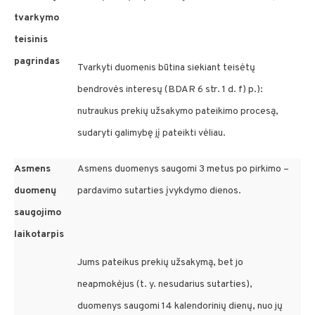
tvarkymo
teisinis
pagrindas
Tvarkyti duomenis būtina siekiant teisėtų
bendrovės interesų (BDAR 6 str. 1 d. f) p.):
nutraukus prekių užsakymo pateikimo procesą,
sudaryti galimybę jį pateikti vėliau.
Asmens
Asmens duomenys saugomi 3 metus po pirkimo –
duomenų
pardavimo sutarties įvykdymo dienos.
saugojimo
laikotarpis
Jums pateikus prekių užsakymą, bet jo
neapmokėjus (t. y. nesudarius sutarties),
duomenys saugomi 14 kalendorinių dienų, nuo jų