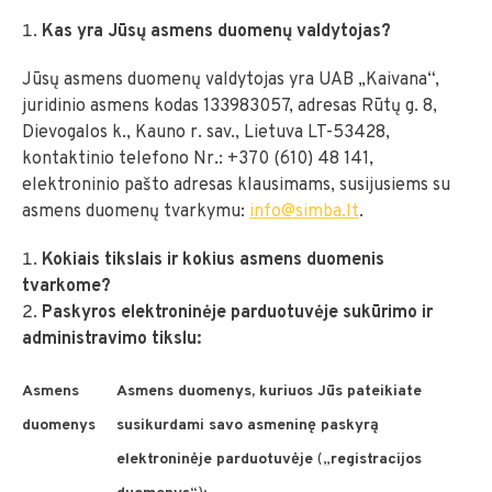
Kas yra Jūsų asmens duomenų valdytojas?
Jūsų asmens duomenų valdytojas yra UAB „Kaivana“,
juridinio asmens kodas 133983057, adresas Rūtų g. 8,
Dievogalos k., Kauno r. sav., Lietuva LT-53428,
kontaktinio telefono Nr.: +370 (610) 48 141,
elektroninio pašto adresas klausimams, susijusiems su
asmens duomenų tvarkymu:
info@simba.lt
.
Kokiais tikslais ir kokius asmens duomenis
tvarkome?
Paskyros elektroninėje parduotuvėje sukūrimo ir
administravimo tikslu:
Asmens
Asmens duomenys, kuriuos Jūs pateikiate
duomenys
susikurdami savo asmeninę paskyrą
elektroninėje parduotuvėje
(„
registracijos