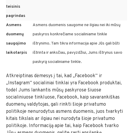
teisinis
pagrindas
Asmens
Asmens duomenis saugome ne ilgiau nei iki mūsų
duomenų
paskyros konkrečiame socialiniame tinkle
saugojimo
ištrynimo. Tam tikra informacija apie Jūs gali būti
laikotarpis
ištrinta ir anksčiau, pavyzdžiui, Jums ištrynus savo
paskyrą socialiniame tinkle.
Atkreiptinas dėmesys į tai, kad „Facebook“ ir
„Instagram“ socialiniai tinklai yra Facebook produktai,
todėl Jums lankantis mūsų paskyrose šiuose
socialiniuose tinkluose, Facebook, kaip savarankiškas
duomenų valdytojas, gali rinkti šioje privatumo
politikoje nenurodytus asmens duomenis, juos tvarkyti
kitais tikslais ar ilgiau nei nurodyta šioje privatumo
politikoje. Informaciją apie tai, kaip Facebook tvarko