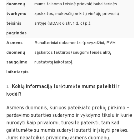
duomenų
mums taikoma teisinė prievolė buhalterinės
tvarkymo
apskaitos, mokesčių ar kitų viešųjų prievolių
teisinis
srityje (BDAR 6 str. 1 d. c) p.).
pagrindas
Asmens
Buhalteriniai dokumentai (pavyzdžiui, PVM
duomenų
sąskaitos faktūros) saugomi teisės aktų
saugojimo
nustatytą laikotarpį.
laikotarpis
Kokią informaciją turėtumėte mums pateikti ir
kodėl?
Asmens duomenis, kuriuos pateikiate prekių pirkimo –
pardavimo sutarties sudarymo ir vykdymo tikslu ir kurie
nurodyti kaip privalomi, turėsite pateikti, tam kad
galėtumėte su mumis sudaryti sutartį ir įsigyti prekes.
Jums nepateikus privalomų asmens duomenų,