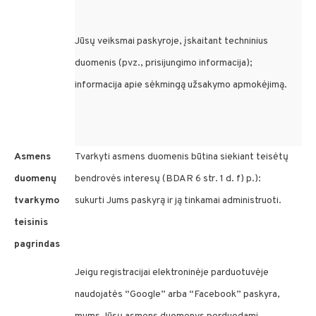
Jūsų veiksmai paskyroje, įskaitant techninius
duomenis (pvz., prisijungimo informacija);
informacija apie sėkmingą užsakymo apmokėjimą.
Asmens
Tvarkyti asmens duomenis būtina siekiant teisėtų
duomenų
bendrovės interesų (BDAR 6 str. 1 d. f) p.):
tvarkymo
sukurti Jums paskyrą ir ją tinkamai administruoti.
teisinis
pagrindas
Jeigu registracijai elektroninėje parduotuvėje
naudojatės “Google” arba “Facebook” paskyra,