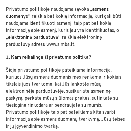
Privatumo politikoje naudojama sąvoka „
asmens
duomenys
“ reiškia bet kokią informaciją, kuri gali būti
naudojama identifikuoti asmenį, taip pat bet kokią
informaciją apie asmenį, kuris jau yra identifikuotas, o
„
elektroninė parduotuvė
“ reiškia elektroninę
parduotuvę adresu www.simba.lt.
Kam reikalinga ši privatumo politika?
Šioje privatumo politikoje pateikiama informacija,
kuriuos Jūsų asmens duomenis mes renkame ir kokiais
tikslais juos tvarkome, kai Jūs lankotės mūsų
elektroninėje parduotuvėje, susikuriate asmeninę
paskyrą, perkate mūsų siūlomas prekes, sutinkate su
tiesiogine rinkodara ar bendraujate su mumis.
Privatumo politikoje taip pat pateikiama kita svarbi
informacija apie asmens duomenų tvarkymą, Jūsų teises
ir jų įgyvendinimo tvarką.