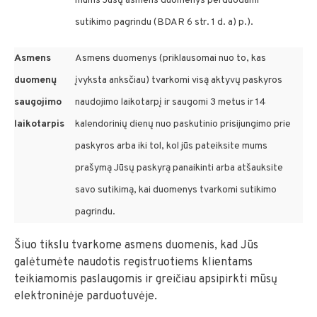
mums Jūsų asmens duomenys perduodami
sutikimo pagrindu (BDAR 6 str. 1 d. a) p.).
Asmens
Asmens duomenys (priklausomai nuo to, kas
duomenų
įvyksta anksčiau) tvarkomi visą aktyvų paskyros
saugojimo
naudojimo laikotarpį ir saugomi 3 metus ir 14
laikotarpis
kalendorinių dienų nuo paskutinio prisijungimo prie
paskyros arba iki tol, kol jūs pateiksite mums
prašymą Jūsų paskyrą panaikinti arba atšauksite
savo sutikimą, kai duomenys tvarkomi sutikimo
pagrindu.
Šiuo tikslu tvarkome asmens duomenis, kad Jūs
galėtumėte naudotis registruotiems klientams
teikiamomis paslaugomis ir greičiau apsipirkti mūsų
elektroninėje parduotuvėje.