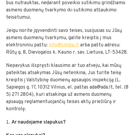
bus nutrauktas, nedarant poveikio sutikimu grindžiamo
asmens duomenų tvarkymo iki sutikimo atšaukimo
teisėtumui.
Jeigu norite įgyvendinti savo teises, susijusias su Jūsų
asmens duomenų tvarkymu, galite kreiptis į mus
elektroniniu paštu:
info@simba.lt
arba paštu adresu:
Rūtų g. 8, Dievogalos k. Kauno r. sav. Lietuva, LT-53428.
Nepavykus išspręsti klausimo ar tuo atveju, kai mūsų
pateiktas atsakymas Jūsų netenkina, Jus turite teisę
kreiptis į Valstybinę duomenų apsaugos inspekciją (L.
Sapiegos g. 17, 10312 Vilnius, el. paštas ada@ada.lt, tel. (8
5) 271 2804), kuri atsakinga už asmens duomenų
apsaugą reglamentuojančių teisės aktų priežiūrą ir
kontrolę.
Ar naudojame slapukus?