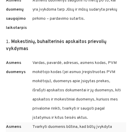
Asmens
Asmens duomenys saugomi 10 metų po to, kai
duomenų
yra įvykdoma tarp Jūsų ir mūsų sudaryta prekių
saugojimo
pirkimo – pardavimo sutartis.
laikotarpis
Mokestinių, buhalterinės apskaitos prievolių
vykdymas
Asmens
Vardas, pavardė, adresas, asmens kodas, PVM
duomenys
mokėtojo kodas (jei asmuo įregistruotas PVM
mokėtoju), duomenys apie įsigytas prekes,
išrašyti apskaitos dokumentai ir jų duomenys, kiti
apskaitos ir mokestiniai duomenys, kuriuos mes
privalome rinkti, tvarkyti ir saugoti pagal
įstatymus ir kitus teisės aktus.
Asmens
Tvarkyti duomenis būtina, kad būtų įvykdyta