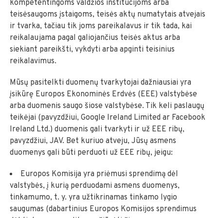
kompetentingoms valdžios institucijoms arba
teisėsaugoms įstaigoms, teisės aktų numatytais atvejais
ir tvarka, tačiau tik joms pareikalavus ir tik tada, kai
reikalaujama pagal galiojančius teisės aktus arba
siekiant pareikšti, vykdyti arba apginti teisinius
reikalavimus.
Mūsų pasitelkti duomenų tvarkytojai dažniausiai yra
įsikūrę Europos Ekonominės Erdvės (EEE) valstybėse
arba duomenis saugo šiose valstybėse. Tik keli paslaugų
teikėjai (pavyzdžiui, Google Ireland Limited ar Facebook
Ireland Ltd.) duomenis gali tvarkyti ir už EEE ribų,
pavyzdžiui, JAV. Bet kuriuo atveju, Jūsų asmens
duomenys gali būti perduoti už EEE ribų, jeigu:
Europos Komisija yra priėmusi sprendimą dėl
valstybės, į kurią perduodami asmens duomenys,
tinkamumo, t. y. yra užtikrinamas tinkamo lygio
saugumas (dabartinius Europos Komisijos sprendimus