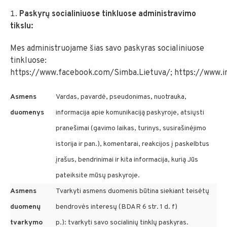
Paskyrų socialiniuose tinkluose administravimo
tikslu:
Mes administruojame šias savo paskyras socialiniuose
tinkluose:
https://www.facebook.com/Simba.Lietuva/; https://www.i
Asmens
Vardas, pavardė, pseudonimas, nuotrauka,
duomenys
informacija apie komunikaciją paskyroje, atsiųsti
pranešimai (gavimo laikas, turinys, susirašinėjimo
istorija ir pan.), komentarai, reakcijos į paskelbtus
įrašus, bendrinimai ir kita informacija, kurią Jūs
pateiksite mūsų paskyroje.
Asmens
Tvarkyti asmens duomenis būtina siekiant teisėtų
duomenų
bendrovės interesų (BDAR 6 str. 1 d. f)
tvarkymo
p.): tvarkyti savo socialinių tinklų paskyras.