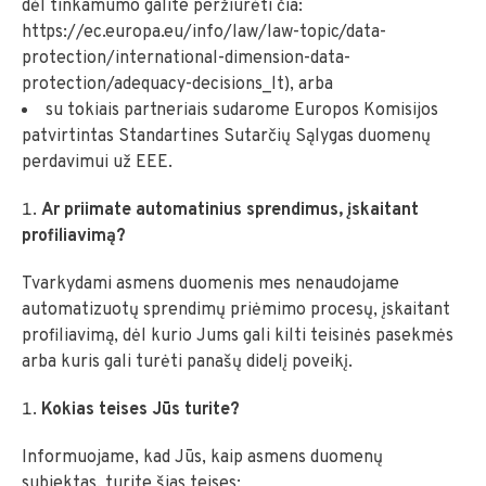
dėl tinkamumo galite peržiūrėti čia:
https://ec.europa.eu/info/law/law-topic/data-
protection/international-dimension-data-
protection/adequacy-decisions_lt), arba
su tokiais partneriais sudarome Europos Komisijos
patvirtintas Standartines Sutarčių Sąlygas duomenų
perdavimui už EEE.
Ar priimate automatinius sprendimus, įskaitant
profiliavimą?
Tvarkydami asmens duomenis mes nenaudojame
automatizuotų sprendimų priėmimo procesų, įskaitant
profiliavimą, dėl kurio Jums gali kilti teisinės pasekmės
arba kuris gali turėti panašų didelį poveikį.
Kokias teises Jūs turite?
Informuojame, kad Jūs, kaip asmens duomenų
subjektas, turite šias teises: