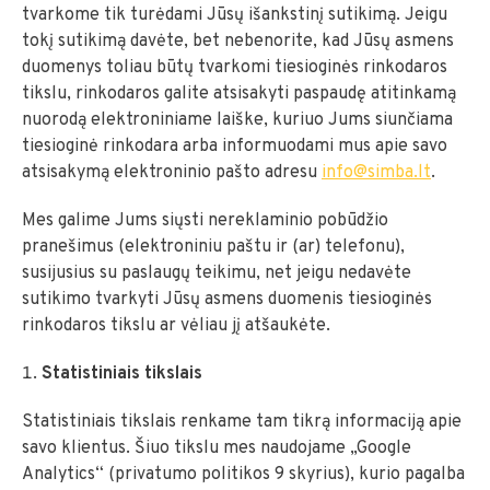
tvarkome tik turėdami Jūsų išankstinį sutikimą. Jeigu
tokį sutikimą davėte, bet nebenorite, kad Jūsų asmens
duomenys toliau būtų tvarkomi tiesioginės rinkodaros
tikslu, rinkodaros galite atsisakyti paspaudę atitinkamą
nuorodą elektroniniame laiške, kuriuo Jums siunčiama
tiesioginė rinkodara arba informuodami mus apie savo
atsisakymą elektroninio pašto adresu
info@simba.lt
.
Mes galime Jums siųsti nereklaminio pobūdžio
pranešimus (elektroniniu paštu ir (ar) telefonu),
susijusius su paslaugų teikimu, net jeigu nedavėte
sutikimo tvarkyti Jūsų asmens duomenis tiesioginės
rinkodaros tikslu ar vėliau jį atšaukėte.
Statistiniais
tikslais
Statistiniais tikslais renkame tam tikrą informaciją apie
savo klientus. Šiuo tikslu mes naudojame „Google
Analytics“ (privatumo politikos 9 skyrius), kurio pagalba