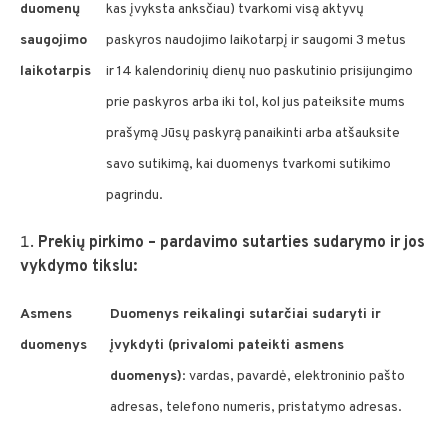
duomenų
kas įvyksta anksčiau) tvarkomi visą aktyvų
saugojimo
paskyros naudojimo laikotarpį ir saugomi 3 metus
laikotarpis
ir 14 kalendorinių dienų nuo paskutinio prisijungimo
prie paskyros arba iki tol, kol jus pateiksite mums
prašymą Jūsų paskyrą panaikinti arba atšauksite
savo sutikimą, kai duomenys tvarkomi sutikimo
pagrindu.
Prekių pirkimo – pardavimo sutarties sudarymo ir jos
vykdymo tikslu:
Asmens
Duomenys reikalingi sutarčiai sudaryti ir
duomenys
įvykdyti (privalomi pateikti asmens
duomenys)
: vardas, pavardė, elektroninio pašto
adresas, telefono numeris, pristatymo adresas.