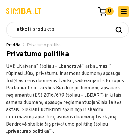
0
Pradžia
Privatumo politika
Privatumo politika
UAB „Kaivana“ (toliau – „
bendrovė
“ arba „
mes
“)
rūpinasi Jūsų privatumu ir asmens duomenų apsauga,
todėl asmens duomenis tvarko, vadovaujantis Europos
Parlamento ir Tarybos Bendruoju duomenų apsaugos
reglamentu (ES) 2016/679 (toliau – „
BDAR
“) ir kitais
asmens duomenų apsaugą reglamentuojančiais teisės
aktais. Siekiant užtikrinti sąžiningą ir skaidrų
informavimą apie Jūsų asmens duomenų tvarkymą
Bendrovė skelbia šią privatumo politiką (toliau –
„
privatumo politika
“).