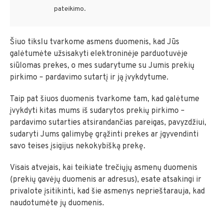
pateikimo.
Šiuo tikslu tvarkome asmens duomenis, kad Jūs
galėtumėte užsisakyti elektroninėje parduotuvėje
siūlomas prekes, o mes sudarytume su Jumis prekių
pirkimo – pardavimo sutartį ir ją įvykdytume.
Taip pat šiuos duomenis tvarkome tam, kad galėtume
įvykdyti kitas mums iš sudarytos prekių pirkimo –
pardavimo sutarties atsirandančias pareigas, pavyzdžiui,
sudaryti Jums galimybę grąžinti prekes ar įgyvendinti
savo teises įsigijus nekokybišką prekę.
Visais atvejais, kai teikiate trečiųjų asmenų duomenis
(prekių gavėjų duomenis ar adresus), esate atsakingi ir
privalote įsitikinti, kad šie asmenys neprieštarauja, kad
naudotumėte jų duomenis.