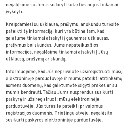
negalėsime su Jumis sudaryti sutarties ar jos tinkamai
įvykdyti.
Kreipdamiesi su užklausa, prašymu, ar skundu turėsite
pateikti tą informaciją, kuri yra būtina tam, kad
galėtume tinkamai atsakyti į gaunamas užklausas,
prašymus bei skundus. Jums nepateikus šios
informacijos, negalėsime tinkamai atsakyti į Jūsų
užklausą, prašymą ar skundą.
Informuojame, kad Jūs neprivalote užsiregistruoti mūsų
elektroninėje parduotuvėje ir mums pateikti atitinkamų
asmens duomenų, kad galėtumėte įsigyti prekes ar su
mumis bendrauti. Tačiau Jums nusprendus susikurti
paskyrą ir užsiregistruoti mūsų elektroninėje
parduotuvėje, Jūs turėsite pateikti privalomus
registracijos duomenis. Priešingu atveju, negalėsite
susikurti paskyros elektroninėje parduotuvėje.