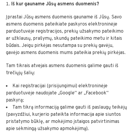
Iš kur gauname Jūsų asmens duomenis?
Įprastai Jūsų asmens duomenis gauname iš Jūsų. Savo
asmens duomenis pateikiate paskyros elektroninėje
parduotuvėje registracijos, prekių užsakymo pateikimo
ar užklausų, prašymų, skundų pateikimo metu ir kitais
būdais. Jeigu pirkėjas nesutampa su prekių gavėju,
gavėjo asmens duomenis mums pateikia prekių pirkėjas.
Tam tikrais atvejais asmens duomenis galime gauti iš
trečiųjų šalių:
Kai registracijai (prisijungimui) elektroninėje
parduotuvėje naudojate „Google“ ar „Facebook“
paskyrą;
Tam tikrą informaciją galime gauti iš paslaugų teikėjų
(pavyzdžiui, kurjerio pateikta informacija apie siuntos
pristatymo būklę, ar mokėjimo įstaigos patvirtinimas
apie sėkmingą užsakymo apmokėjimą).