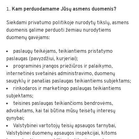
Kam perduodamame Jūsų asmens duomenis?
Siekdami privatumo politikoje nurodytų tikslų, asmens
duomenis galime perduoti žemiau nurodytiems
duomenų gavėjams:
paslaugų teikėjams, teikiantiems pristatymo
paslaugas (pavyzdžiui, kurjeriai);
programinės įrangos priežiūros ir palaikymo,
internetinės svetainės administravimo, duomenų
saugyklų ir panašias paslaugas teikiantiems subjektams;
rinkodaros ir marketingo paslaugas teikiantiems
subjektams;
teisines paslaugas teikiančioms bendrovėms,
advokatams, kai tai būtina mūsų teisėtų interesų
gynybai;
Valstybinei vartotojų teisių apsaugos tarnybai,
Valstybinei duomenų apsaugos inspekcijai, kitoms