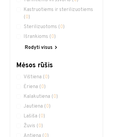
Turintiems viršsvorio
(
0
)
Kastruotiems ir sterilizuotiems
(
0
)
Sterilizuotoms
(
0
)
Išrankioms
(
0
)
Rodyti visus
Mėsos rūšis
Vištiena
(
0
)
Ėriena
(
0
)
Kalakutiena
(
0
)
Jautiena
(
0
)
Lašiša
(
0
)
Žuvis
(
0
)
Antiena
(
0
)