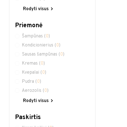
Rodyti visus
Priemonė
Šampūnas
(
0
)
Kondicionierius
(
0
)
Sausas šampūnas
(
0
)
Kremas
(
0
)
Kvepalai
(
0
)
Pudra
(
0
)
Aerozolis
(
0
)
Rodyti visus
Paskirtis