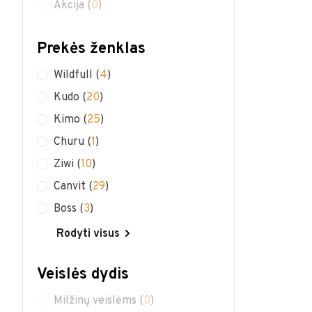
Akcija
(
0
)
Prekės ženklas
Wildfull
(
4
)
Kudo
(
20
)
Kimo
(
25
)
Churu
(
1
)
Ziwi
(
10
)
Canvit
(
29
)
Boss
(
3
)
Rodyti visus
Veislės dydis
Milžinų veislėms
(
0
)