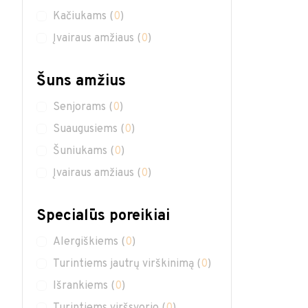
Kačiukams
(
0
)
Įvairaus amžiaus
(
0
)
Šuns amžius
Senjorams
(
0
)
Suaugusiems
(
0
)
Šuniukams
(
0
)
Įvairaus amžiaus
(
0
)
Specialūs poreikiai
Alergiškiems
(
0
)
Turintiems jautrų virškinimą
(
0
)
Išrankiems
(
0
)