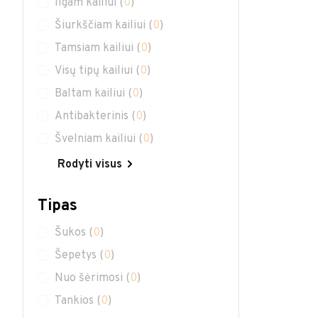
Ilgam kailiui
(
0
)
Šiurkščiam kailiui
(
0
)
Tamsiam kailiui
(
0
)
Visų tipų kailiui
(
0
)
Baltam kailiui
(
0
)
Antibakterinis
(
0
)
Švelniam kailiui
(
0
)
Rodyti visus
Tipas
Šukos
(
0
)
Šepetys
(
0
)
Nuo šėrimosi
(
0
)
Tankios
(
0
)