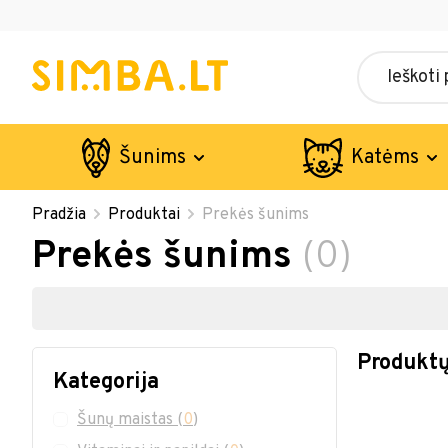
Šunims
Katėms
Pradžia
Produktai
Prekės šunims
Prekės šunims
(0)
Produktų
Kategorija
Šunų maistas
(
0
)