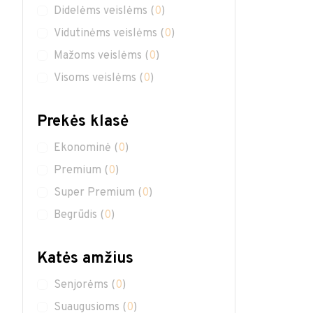
Didelėms veislėms
(
0
)
Vidutinėms veislėms
(
0
)
Mažoms veislėms
(
0
)
Visoms veislėms
(
0
)
Prekės klasė
Ekonominė
(
0
)
Premium
(
0
)
Super Premium
(
0
)
Begrūdis
(
0
)
Katės amžius
Senjorėms
(
0
)
Suaugusioms
(
0
)