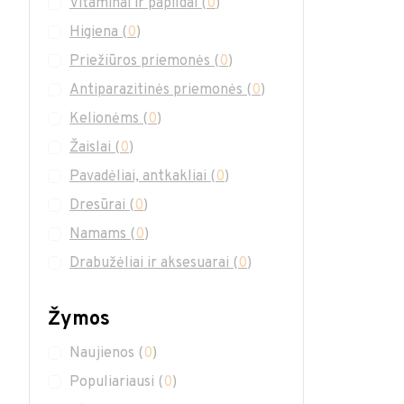
Vitaminai ir papildai
(
0
)
Higiena
(
0
)
Priežiūros priemonės
(
0
)
Antiparazitinės priemonės
(
0
)
Kelionėms
(
0
)
Žaislai
(
0
)
Pavadėliai, antkakliai
(
0
)
Dresūrai
(
0
)
Namams
(
0
)
Drabužėliai ir aksesuarai
(
0
)
Žymos
Naujienos
(
0
)
Populiariausi
(
0
)