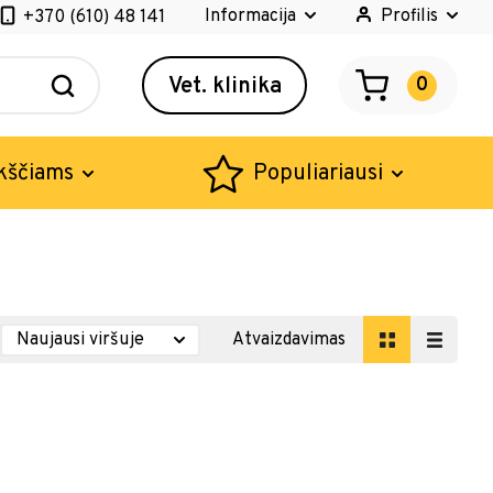
Informacija
Profilis
+370 (610) 48 141
Vet. klinika
0
kščiams
Populiariausi
Atvaizdavimas