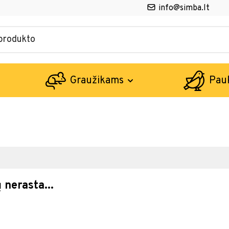
info@simba.lt
Graužikams
Pau
 nerasta...