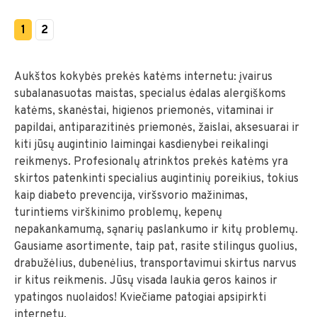
1
2
Aukštos kokybės prekės katėms internetu: įvairus
subalanasuotas maistas, specialus ėdalas alergiškoms
katėms, skanėstai, higienos priemonės, vitaminai ir
papildai, antiparazitinės priemonės, žaislai, aksesuarai ir
kiti jūsų augintinio laimingai kasdienybei reikalingi
reikmenys. Profesionalų atrinktos prekės katėms yra
skirtos patenkinti specialius augintinių poreikius, tokius
kaip diabeto prevencija, viršsvorio mažinimas,
turintiems virškinimo problemų, kepenų
nepakankamumą, sąnarių paslankumo ir kitų problemų.
Gausiame asortimente, taip pat, rasite stilingus guolius,
drabužėlius, dubenėlius, transportavimui skirtus narvus
ir kitus reikmenis. Jūsų visada laukia geros kainos ir
ypatingos nuolaidos! Kviečiame patogiai apsipirkti
internetu.