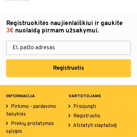
Registruokitės naujienlaiškiui ir gaukite
3€
nuolaidą pirmam užsakymui.
Registruotis
INFORMACIJA
VARTOTOJAMS
Pirkimo - pardavimo
Prisijungti
taisyklės
Registruotis
Prekių pristatymos
Atstatyti slaptažodį
sąlygos