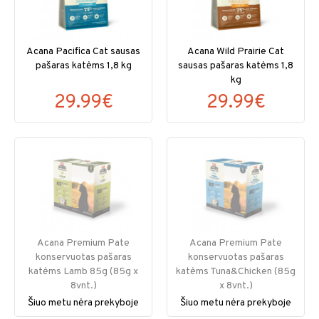
Acana Pacifica Cat sausas
Acana Wild Prairie Cat
pašaras katėms 1,8 kg
sausas pašaras katėms 1,8
kg
29.99€
29.99€
Acana Premium Pate
Acana Premium Pate
konservuotas pašaras
konservuotas pašaras
katėms Lamb 85g (85g x
katėms Tuna&Chicken (85g
8vnt.)
x 8vnt.)
Šiuo metu nėra prekyboje
Šiuo metu nėra prekyboje