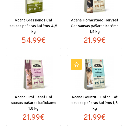
Acana Grasslands Cat
Acana Homestead Harvest
sausas pašaras katėms 4,5
Cat sausas pašaras katėms
kg
1,8 kg
54.99€
21.99€
Acana First Feast Cat
Acana Bountiful Catch Cat
sausas pašaras kačiukams
sausas pašaras katėms 1,8
1,8 kg
kg
21.99€
21.99€