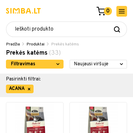
0
Pradžia
Produktai
Prekės katėms
Prekės katėms
(33)
Filtravimas
Pasirinkti filtrai:
ACANA