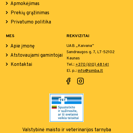
Apmokėjimas
Prekių grąžinimas
Privatumo politika
MES
REKVIZITAI
Apie įmonę
UAB „Kaivana”
Sandraugos g. 7, LT-52102
Atstovaujami gamintojai
Kaunas
Kontaktai
Tel.:
+370 (610) 48 141
El. p.:
info@simba.lt
Valstybinė maisto ir
veterinarijos tarnyba