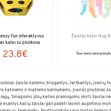
renzy Fun interaktyvus
Žaislas katei Hug N
las katei su plunksna
23.8€
Šiuo metu nėra prekyb
liušiniai žaislai katėms: blizgantys, tarškantys, įvairių
 katinams ir mažiems katinukams. Įvairūs pliušiniai žai
iagų. Smagioms jūsų katino pramogoms skirti žaislai ne
 esantys kačių žaislai gali padėti lavinti augintinio mo
inimas su šeimininku. Nudžiuginkite savo mažąjį šeimos 