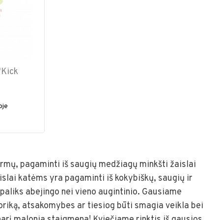
'Kick
oje
 formų, pagaminti iš saugių medžiagų minkšti žaislai
slai katėms yra pagaminti iš kokybiškų, saugių ir
paliks abejingo nei vieno augintinio. Gausiame
toriką, atsakomybes ar tiesiog būti smagia veikla bei
narį malonia staigmena! Kviečiame rinktis iš gausios