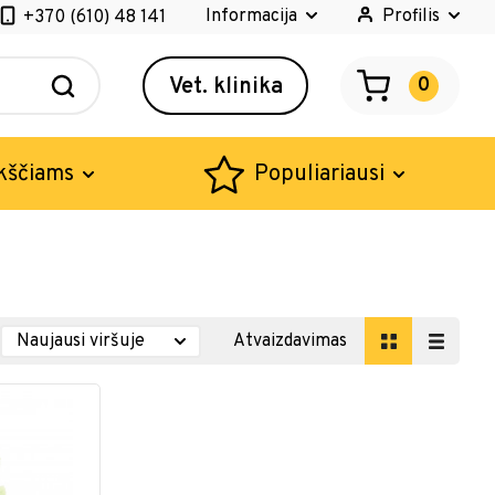
Informacija
Profilis
+370 (610) 48 141
Vet. klinika
0
kščiams
Populiariausi
Atvaizdavimas