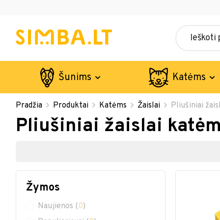
Šunims
Katėms
Pradžia
Produktai
Katėms
Žaislai
Pliušiniai žai
Pliušiniai žaislai katė
Žymos
Naujienos
(
0
)