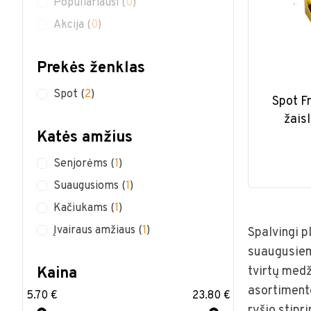
Populiariausi
(
0
)
Akcija
(
0
)
Prekės ženklas
Spot
(
2
)
Spot F
žais
Katės amžius
Senjorėms
(
1
)
Suaugusioms
(
1
)
Kačiukams
(
1
)
Įvairaus amžiaus
(
1
)
Spalvingi p
suaugusiems
tvirtų medž
Kaina
asortimente
5.70
23.80
ryšio stipr