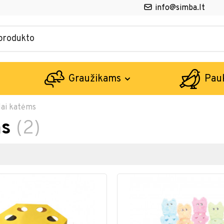
info@simba.lt
Graužikams
Pau
slai katėms
ms
(2)