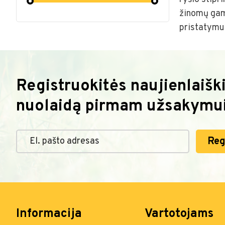
žinomų gami
pristatymu
Registruokitės naujienlaiški
nuolaidą pirmam užsakymui
Reg
Informacija
Vartotojams