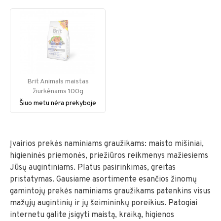
Brit Animals maistas
žiurkėnams 100g
Šiuo metu nėra prekyboje
Įvairios prekės naminiams graužikams: maisto mišiniai,
higieninės priemonės, priežiūros reikmenys mažiesiems
Jūsų augintiniams. Platus pasirinkimas, greitas
pristatymas. Gausiame asortimente esančios žinomų
gamintojų prekės naminiams graužikams patenkins visus
mažųjų augintinių ir jų šeimininkų poreikius. Patogiai
internetu galite įsigyti maistą, kraiką, higienos