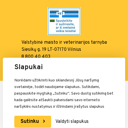
Valstybinė maisto ir
veterinarijos tarnyba
Siesikų g. 19 LT-07170 Vilnius
8 800 40 403
info@vmvt.lt, www.vmvt.lt
Slapukai
Norėdami užtikrinti kuo sklandesnį Jūsų naršymą
svetainėje, todėl naudojame slapukus. Sutikdami,
Mokėjimais rūpinasi:
paspauskite mygtuką „Sutinku“. Savo duotą sutikimą bet
kada galėsite atšaukti pakeisdami savo interneto
naršyklės nustatymus ir ištrindami įrašytus slapukus
Sutinku
Valdyti slapukus