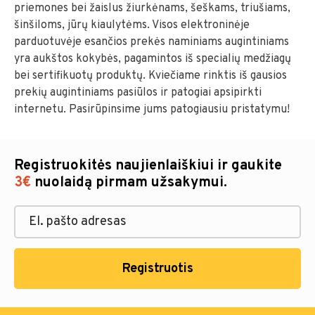
priemones bei žaislus žiurkėnams, šeškams, triušiams,
šinšiloms, jūrų kiaulytėms. Visos elektroninėje
parduotuvėje esančios prekės naminiams augintiniams
yra aukštos kokybės, pagamintos iš specialių medžiagų
bei sertifikuotų produktų. Kviečiame rinktis iš gausios
prekių augintiniams pasiūlos ir patogiai apsipirkti
internetu. Pasirūpinsime jums patogiausiu pristatymu!
Registruokitės naujienlaiškiui ir gaukite
3€
nuolaidą pirmam užsakymui.
Registruotis