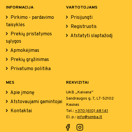
INFORMACIJA
VARTOTOJAMS
Pirkimo - pardavimo
Prisijungti
taisyklės
Registruotis
Prekių pristatymos
Atstatyti slaptažodį
sąlygos
Apmokėjimas
Prekių grąžinimas
Privatumo politika
MES
REKVIZITAI
Apie įmonę
UAB „Kaivana”
Sandraugos g. 7, LT-52102
Atstovaujami gamintojai
Kaunas
Kontaktai
Tel.:
+370 (610) 48 141
El. p.:
info@simba.lt