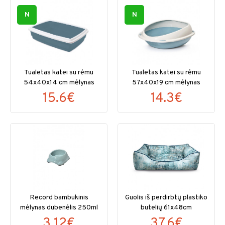
N
N
Tualetas katei su rėmu
Tualetas katei su rėmu
54x40x14 cm mėlynas
57x40x19 cm mėlynas
15.6€
14.3€
Record bambukinis
Guolis iš perdirbtų plastiko
mėlynas dubenėlis 250ml
butelių 61x48cm
3.12€
37.6€