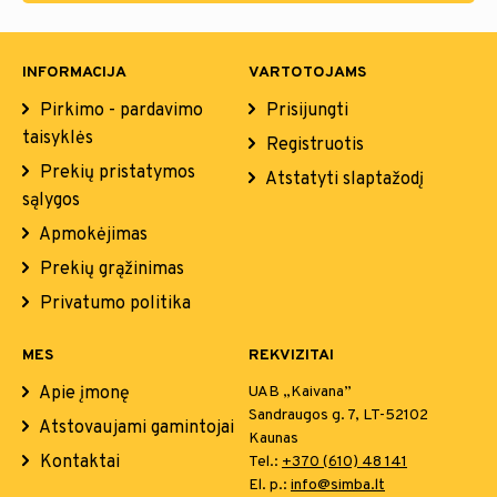
INFORMACIJA
VARTOTOJAMS
Pirkimo - pardavimo
Prisijungti
taisyklės
Registruotis
Prekių pristatymos
Atstatyti slaptažodį
sąlygos
Apmokėjimas
Prekių grąžinimas
Privatumo politika
MES
REKVIZITAI
Apie įmonę
UAB „Kaivana”
Sandraugos g. 7, LT-52102
Atstovaujami gamintojai
Kaunas
Kontaktai
Tel.:
+370 (610) 48 141
El. p.:
info@simba.lt