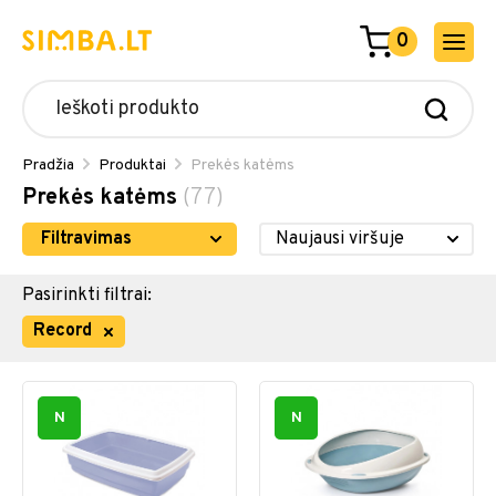
0
Pradžia
Produktai
Prekės katėms
Prekės katėms
(77)
Filtravimas
Pasirinkti filtrai:
Record
N
N