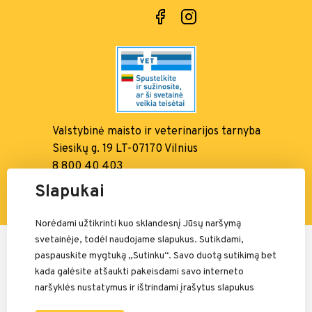
Valstybinė maisto ir
veterinarijos tarnyba
Siesikų g. 19 LT-07170 Vilnius
8 800 40 403
info@vmvt.lt, www.vmvt.lt
Slapukai
Norėdami užtikrinti kuo sklandesnį Jūsų naršymą
svetainėje, todėl naudojame slapukus. Sutikdami,
Mokėjimais rūpinasi:
paspauskite mygtuką „Sutinku“. Savo duotą sutikimą bet
kada galėsite atšaukti pakeisdami savo interneto
naršyklės nustatymus ir ištrindami įrašytus slapukus