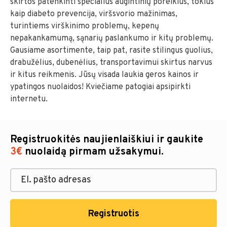
skirtos patenkinti specialius augintinių poreikius, tokius
kaip diabeto prevencija, viršsvorio mažinimas,
turintiems virškinimo problemų, kepenų
nepakankamumą, sąnarių paslankumo ir kitų problemų.
Gausiame asortimente, taip pat, rasite stilingus guolius,
drabužėlius, dubenėlius, transportavimui skirtus narvus
ir kitus reikmenis. Jūsų visada laukia geros kainos ir
ypatingos nuolaidos! Kviečiame patogiai apsipirkti
internetu.
Registruokitės naujienlaiškiui ir gaukite
3€
nuolaidą pirmam užsakymui.
Registruotis