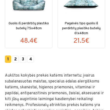
Guolis iš perdirbtų plastiko
Pagalvės tipo guolis iš
butelių 75x48cm
perdirbtų plastiko butelių
61x48cm
48.4€
21.5€
1
2
3
4
Aukštos kokybės prekės katėms internetu: įvairus
subalanasuotas maistas, specialus ėdalas alergiškoms
katėms, skanėstai, higienos priemonės, vitaminai ir
papildai, antiparazitinės priemonės, žaislai, aksesuarai ir
kiti jūsų augintinio laimingai kasdienybei reikalingi
reikmenys. Profesionalų atrinktos prekės katėms yra