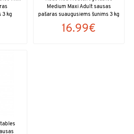
ras
Medium Maxi Adult sausas
 3 kg
pašaras suaugusiems šunims 3 kg
16.99€
tables
sausas