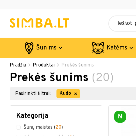
Šunims
Katėms
Pradžia
Produktai
Prekės šunims
Prekės šunims
(20)
Kudo
Pasirinkti filtrai:
Kategorija
N
Šunų maistas
(
20
)