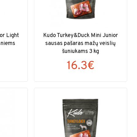
or Light
Kudo Turkey&Duck Mini Junior
sniems
sausas pašaras mažų veislių
šuniukams 3 kg
16.3€