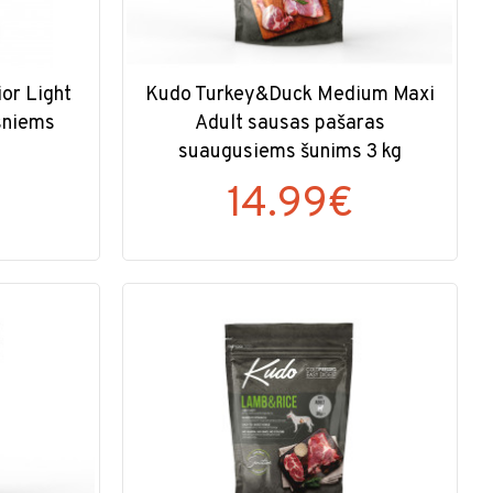
or Light
Kudo Turkey&Duck Medium Maxi
sniems
Adult sausas pašaras
suaugusiems šunims 3 kg
€
14.99€