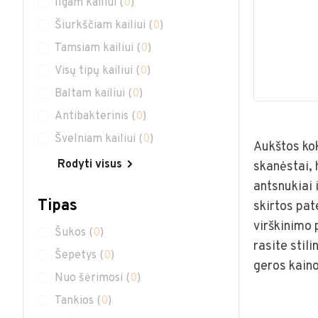
Ilgam kailiui
(
0
)
Šiurkščiam kailiui
(
0
)
Tamsiam kailiui
(
0
)
Visų tipų kailiui
(
0
)
Baltam kailiui
(
0
)
Antibakterinis
(
0
)
Švelniam kailiui
(
0
)
Aukštos ko
Rodyti visus
skanėstai, 
antsnukiai 
Tipas
skirtos pat
virškinimo
Šukos
(
0
)
rasite stil
Šepetys
(
0
)
geros kaino
Nuo šėrimosi
(
0
)
Tankios
(
0
)