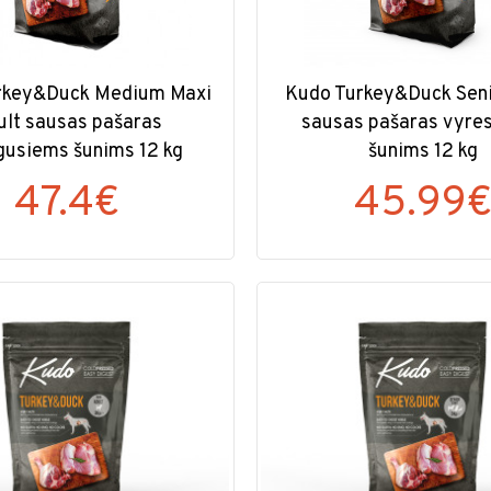
rkey&Duck Medium Maxi
Kudo Turkey&Duck Seni
ult sausas pašaras
sausas pašaras vyre
usiems šunims 12 kg
šunims 12 kg
47.4€
45.99