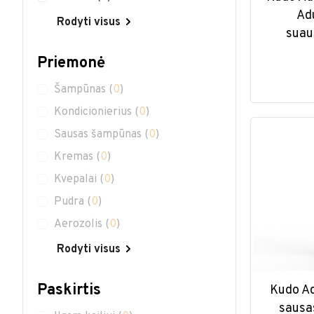
Ad
Rodyti visus
suau
Priemonė
Šampūnas
(
0
)
Kondicionierius
(
0
)
Sausas šampūnas
(
0
)
Kremas
(
0
)
Kvepalai
(
0
)
Pudra
(
0
)
Aerozolis
(
0
)
Rodyti visus
Paskirtis
Kudo Ad
sausa