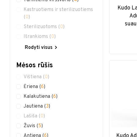
Turintiems viršsvorio
(
4
)
Kudo L
Kastruotiems ir sterilizuotiems
Ad
(
0
)
suau
Sterilizuotoms
(
0
)
Išrankioms
(
0
)
Rodyti visus
Mėsos rūšis
Vištiena
(
0
)
Ėriena
(
6
)
Kalakutiena
(
6
)
Jautiena
(
3
)
Lašiša
(
0
)
Žuvis
(
5
)
Kudo Ad
Antiena
(
6
)