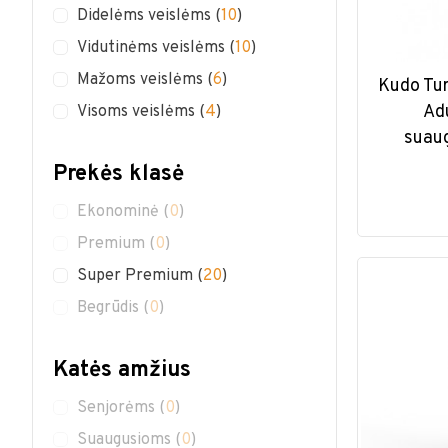
Didelėms veislėms
(
10
)
Vidutinėms veislėms
(
10
)
Mažoms veislėms
(
6
)
Kudo Tu
Ad
Visoms veislėms
(
4
)
suaug
Prekės klasė
Ekonominė
(
0
)
Premium
(
0
)
Super Premium
(
20
)
Begrūdis
(
0
)
Katės amžius
Senjorėms
(
0
)
Suaugusioms
(
0
)