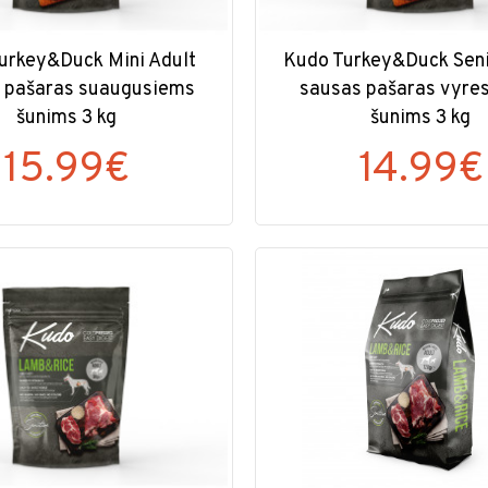
urkey&Duck Mini Adult
Kudo Turkey&Duck Seni
 pašaras suaugusiems
sausas pašaras vyre
šunims 3 kg
šunims 3 kg
15.99€
14.99€