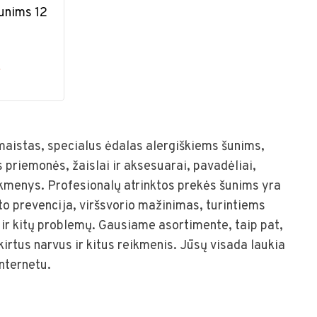
unims 12
€
maistas, specialus ėdalas alergiškiems šunims,
s priemonės, žaislai ir aksesuarai, pavadėliai,
reikmenys. Profesionalų atrinktos prekės šunims yra
eto prevencija, viršsvorio mažinimas, turintiems
r kitų problemų. Gausiame asortimente, taip pat,
kirtus narvus ir kitus reikmenis. Jūsų visada laukia
internetu.