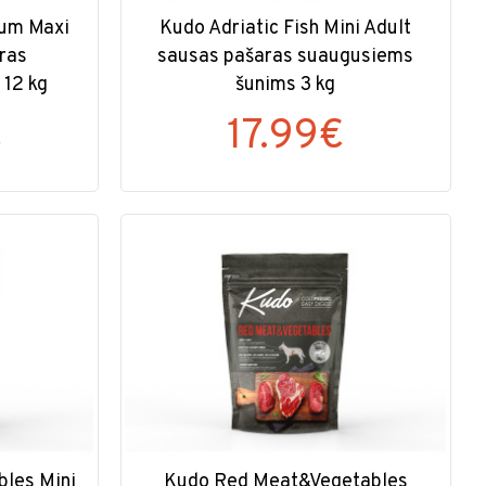
um Maxi
Kudo Adriatic Fish Mini Adult
ras
sausas pašaras suaugusiems
 12 kg
šunims 3 kg
€
17.99€
les Mini
Kudo Red Meat&Vegetables