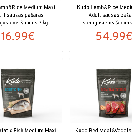
amb&Rice Medium Maxi
Kudo Lamb&Rice Medi
ult sausas pašaras
Adult sausas paša
gusiems šunims 3 kg
suaugusiems šunims
16.99€
54.99
riatic Fish Medium Maxi
Kudo Red Meat&Vegetab