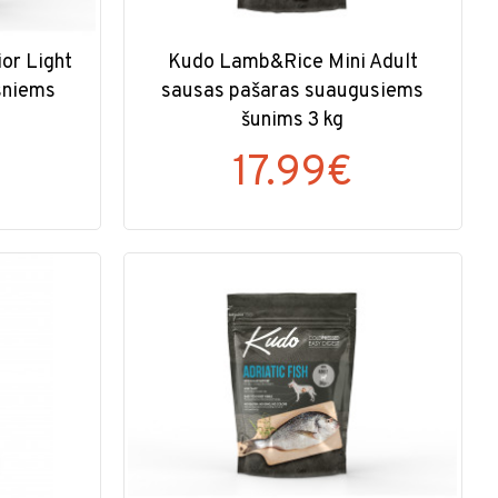
or Light
Kudo Lamb&Rice Mini Adult
sniems
sausas pašaras suaugusiems
šunims 3 kg
17.99€