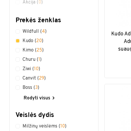
Akcija
(
0
)
Prekės ženklas
Wildfull
(
4
)
Kudo Ad
Kudo
(
20
)
Ad
suaug
Kimo
(
25
)
Churu
(
1
)
Ziwi
(
10
)
Canvit
(
29
)
Boss
(
3
)
Rodyti visus
Veislės dydis
Milžinų veislėms
(
10
)