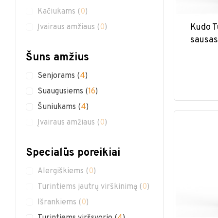
Kačiukams
(
0
)
Kudo T
Įvairaus amžiaus
(
0
)
sausas
Šuns amžius
Senjorams
(
4
)
Suaugusiems
(
16
)
Šuniukams
(
4
)
Įvairaus amžiaus
(
0
)
Specialūs poreikiai
Alergiškiems
(
0
)
Turintiems jautrų virškinimą
(
0
)
Išrankiems
(
0
)