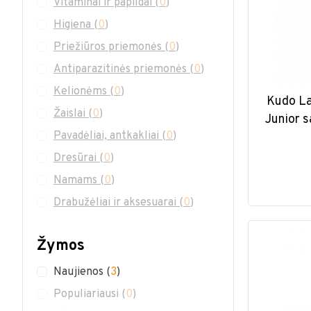
Vitaminai ir papildai
(
0
)
Higiena
(
0
)
Priežiūros priemonės
(
0
)
Antiparazitinės priemonės
(
0
)
Kelionėms
(
0
)
Kudo L
Žaislai
(
0
)
Junior 
Pavadėliai, antkakliai
(
0
)
Dresūrai
(
0
)
Namams
(
0
)
Drabužėliai ir aksesuarai
(
0
)
Žymos
Naujienos
(
3
)
Populiariausi
(
0
)