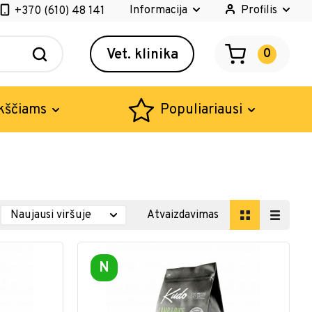
Informacija
Profilis
+370 (610) 48 141
Vet. klinika
0
kščiams
Populiariausi
Atvaizdavimas
N