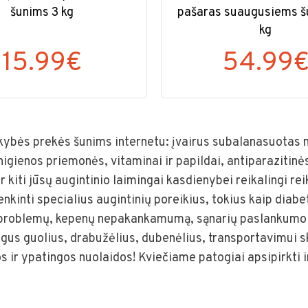
šunims 3 kg
pašaras suaugusiems š
kg
15.99€
54.99
kybės prekės šunims internetu: įvairus subalanasuotas 
higienos priemonės, vitaminai ir papildai, antiparazitinė
ir kiti jūsų augintinio laimingai kasdienybei reikalingi 
enkinti specialius augintinių poreikius, tokius kaip diab
 problemų, kepenų nepakankamumą, sąnarių paslankumo i
ingus guolius, drabužėlius, dubenėlius, transportavimui s
s ir ypatingos nuolaidos! Kviečiame patogiai apsipirkti 