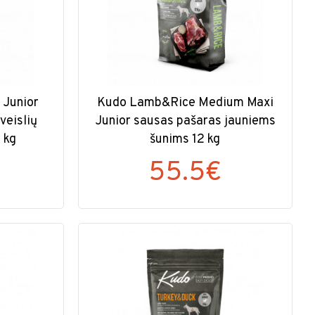
 Junior
Kudo Lamb&Rice Medium Maxi
veislių
Junior sausas pašaras jauniems
 kg
šunims 12 kg
55.5€