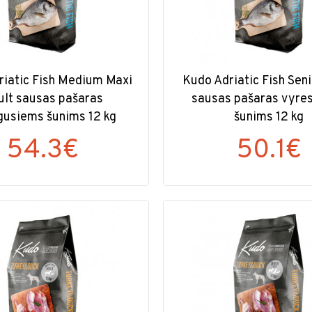
riatic Fish Medium Maxi
Kudo Adriatic Fish Seni
ult sausas pašaras
sausas pašaras vyre
usiems šunims 12 kg
šunims 12 kg
54.3€
50.1€