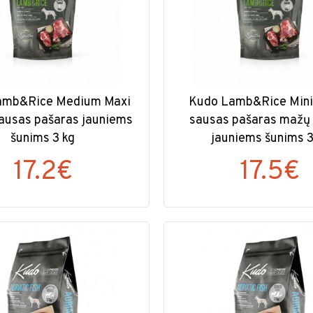
amb&Rice Medium Maxi
Kudo Lamb&Rice Mini
sausas pašaras jauniems
sausas pašaras mažų 
šunims 3 kg
jauniems šunims 3
17.2€
17.5€