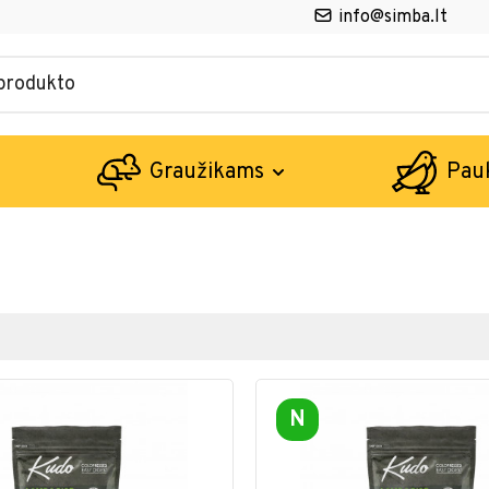
info@simba.lt
Graužikams
Pau
N