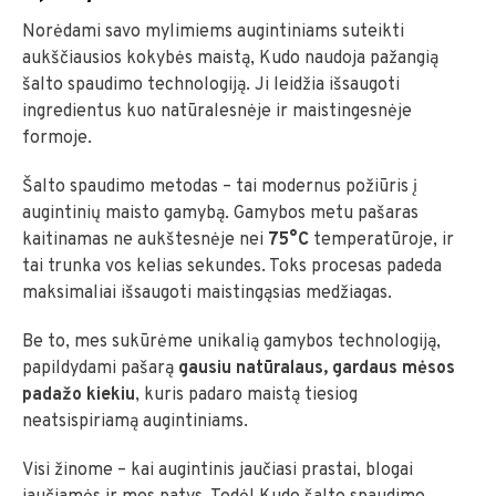
Norėdami savo mylimiems augintiniams suteikti
aukščiausios kokybės maistą, Kudo naudoja pažangią
šalto spaudimo technologiją. Ji leidžia išsaugoti
ingredientus kuo natūralesnėje ir maistingesnėje
formoje.
Šalto spaudimo metodas – tai modernus požiūris į
augintinių maisto gamybą. Gamybos metu pašaras
kaitinamas ne aukštesnėje nei
75°C
temperatūroje, ir
tai trunka vos kelias sekundes. Toks procesas padeda
maksimaliai išsaugoti maistingąsias medžiagas.
Be to, mes sukūrėme unikalią gamybos technologiją,
papildydami pašarą
gausiu natūralaus, gardaus mėsos
padažo kiekiu
, kuris padaro maistą tiesiog
neatsispiriamą augintiniams.
Visi žinome – kai augintinis jaučiasi prastai, blogai