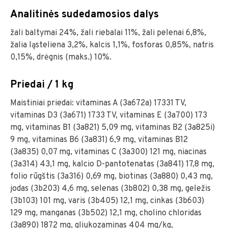
Analitinės sudedamosios dalys
žali baltymai 24%, žali riebalai 11%, žali pelenai 6,8%,
žalia ląsteliena 3,2%, kalcis 1,1%, fosforas 0,85%, natris
0,15%, drėgnis (maks.) 10%.
Priedai / 1 kg
Maistiniai priedai: vitaminas A (3a672a) 17331 TV,
vitaminas D3 (3a671) 1733 TV, vitaminas E (3a700) 173
mg, vitaminas B1 (3a821) 5,09 mg, vitaminas B2 (3a825i)
9 mg, vitaminas B6 (3a831) 6,9 mg, vitaminas B12
(3a835) 0,07 mg, vitaminas C (3a300) 121 mg, niacinas
(3a314) 43,1 mg, kalcio D-pantotenatas (3a841) 17,8 mg,
folio rūgštis (3a316) 0,69 mg, biotinas (3a880) 0,43 mg,
jodas (3b203) 4,6 mg, selenas (3b802) 0,38 mg, geležis
(3b103) 101 mg, varis (3b405) 12,1 mg, cinkas (3b603)
129 mg, manganas (3b502) 12,1 mg, cholino chloridas
(3a890) 1872 mg, gliukozaminas 404 mg/kg,