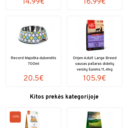
14.99€
16.99€
Record Majolika dubenėlis
Orijen Adult Large Breed
700ml
sausas pašaras didelių
veislių šunims 11,4kg
20.5€
105.9€
Kitos prekės kategorijoje
-30%