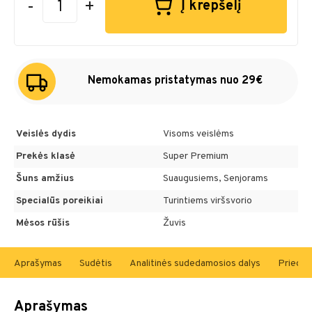
-
+
Į krepšelį
Nemokamas pristatymas nuo 29€
Veislės dydis
Visoms veislėms
Prekės klasė
Super Premium
Šuns amžius
Suaugusiems, Senjorams
Specialūs poreikiai
Turintiems viršsvorio
Mėsos rūšis
Žuvis
Aprašymas
Sudėtis
Analitinės sudedamosios dalys
Priedai 
Aprašymas