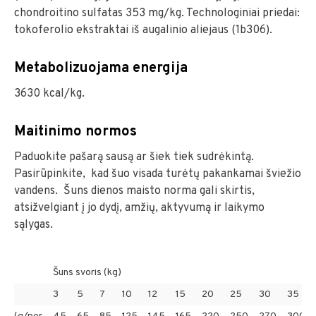
chondroitino sulfatas 353 mg/kg. Technologiniai priedai:
tokoferolio ekstraktai iš augalinio aliejaus (1b306).
Metabolizuojama energija
3630 kcal/kg.
Maitinimo normos
Paduokite pašarą sausą ar šiek tiek sudrėkintą.
Pasirūpinkite, kad šuo visada turėtų pakankamai šviežio
vandens. Šuns dienos maisto norma gali skirtis,
atsižvelgiant į jo dydį, amžių, aktyvumą ir laikymo
sąlygas.
Šuns svoris (kg)
3
5
7
10
12
15
20
25
30
35