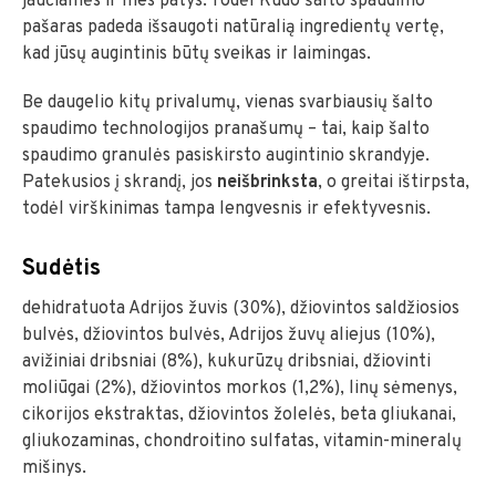
jaučiamės ir mes patys. Todėl Kudo šalto spaudimo
pašaras padeda išsaugoti natūralią ingredientų vertę,
kad jūsų augintinis būtų sveikas ir laimingas.
Be daugelio kitų privalumų, vienas svarbiausių šalto
spaudimo technologijos pranašumų – tai, kaip šalto
spaudimo granulės pasiskirsto augintinio skrandyje.
Patekusios į skrandį, jos
neišbrinksta
, o greitai ištirpsta,
todėl virškinimas tampa lengvesnis ir efektyvesnis.
Sudėtis
dehidratuota Adrijos žuvis (30%), džiovintos saldžiosios
bulvės, džiovintos bulvės, Adrijos žuvų aliejus (10%),
avižiniai dribsniai (8%), kukurūzų dribsniai, džiovinti
moliūgai (2%), džiovintos morkos (1,2%), linų sėmenys,
cikorijos ekstraktas, džiovintos žolelės, beta gliukanai,
gliukozaminas, chondroitino sulfatas, vitamin-mineralų
mišinys.