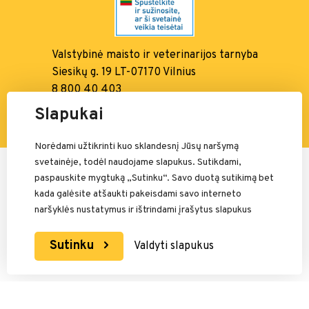
Valstybinė maisto ir
veterinarijos tarnyba
Siesikų g. 19 LT-07170 Vilnius
8 800 40 403
info@vmvt.lt, www.vmvt.lt
Slapukai
Norėdami užtikrinti kuo sklandesnį Jūsų naršymą
svetainėje, todėl naudojame slapukus. Sutikdami,
Mokėjimais rūpinasi:
paspauskite mygtuką „Sutinku“. Savo duotą sutikimą bet
kada galėsite atšaukti pakeisdami savo interneto
naršyklės nustatymus ir ištrindami įrašytus slapukus
Sutinku
Valdyti slapukus