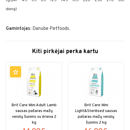
(g/per
45
65
85
125
145
165
220
250
270
300
dieną)
Gamintojas
: Danube Petfoods.
Kiti pirkėjai perka kartu
Brit Care Mini Adult Lamb
Brit Care Mini
sausas pašaras mažų
Light&Sterilised sausas
veislių šunims su ėriena 2
pašaras mažų veislių
kg
šunims 2 kg