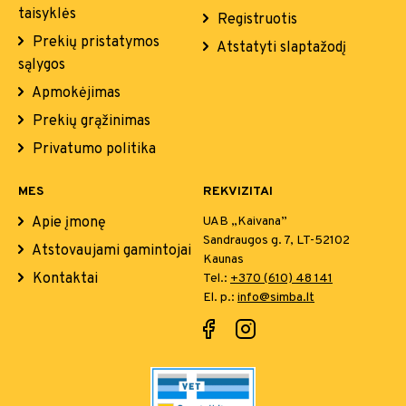
taisyklės
Registruotis
Prekių pristatymos
Atstatyti slaptažodį
sąlygos
Apmokėjimas
Prekių grąžinimas
Privatumo politika
MES
REKVIZITAI
Apie įmonę
UAB „Kaivana”
Sandraugos g. 7, LT-52102
Atstovaujami gamintojai
Kaunas
Kontaktai
Tel.:
+370 (610) 48 141
El. p.:
info@simba.lt