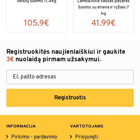
veislių šunims 11,4kg
Lamb&Rice sausas pašaras
šunims su ėriena ir ryžiais 7
kg
105.9€
41.99€
Registruokitės naujienlaiškiui ir gaukite
3€
nuolaidą pirmam užsakymui.
Registruotis
INFORMACIJA
VARTOTOJAMS
Pirkimo - pardavimo
Prisijungti