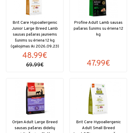
Brit Care Hypoallergenic
Profine Adult Lamb sausas
Junior Large Breed Lamb
pašaras šunims su ėriena 12
sausas pašaras jauniems
kg
šunims su ėriena 12 kg
(galiojimas iki 2026.09.23)
48.99€
47.99€
69.99€
Orijen Adult Large Breed
Brit Care Hypoallergenic
sausas pašaras didelių
Adult Small Breed