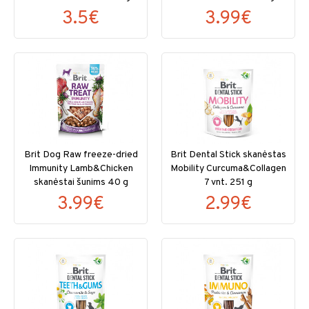
3.5€
3.99€
Brit Dog Raw freeze-dried
Brit Dental Stick skanėstas
Immunity Lamb&Chicken
Mobility Curcuma&Collagen
skanėstai šunims 40 g
7 vnt. 251 g
3.99€
2.99€