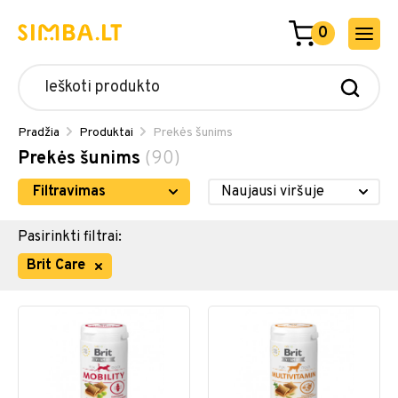
0
Pradžia
Produktai
Prekės šunims
Prekės šunims
(90)
Filtravimas
Pasirinkti filtrai:
Brit Care