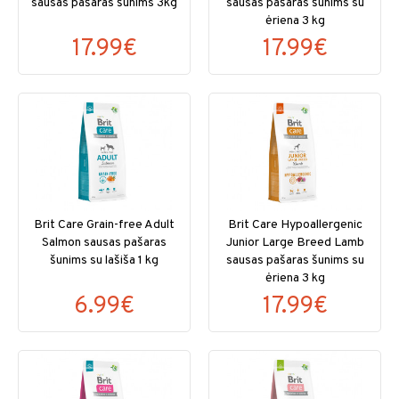
sausas pašaras šunims 3kg
sausas pašaras šunims su
ėriena 3 kg
17.99€
17.99€
Brit Care Grain-free Adult
Brit Care Hypoallergenic
Salmon sausas pašaras
Junior Large Breed Lamb
šunims su lašiša 1 kg
sausas pašaras šunims su
ėriena 3 kg
6.99€
17.99€