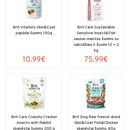
Brit Vitamins Skin&Coat
Brit Care Sustainable
papildai šunims 150g
Sensitive Insect&Fish
sausas maistas šunims su
vabzdžiais ir žuvimi 12 + 2
kg
10.99€
75.99€
Brit Care Crunchy Cracker
Brit Dog Raw freeze-dried
Insects with Rabbit
Skin&Coat Fish&Chicken
skanėstai šunims 200 g
skanėstai šunims 40g