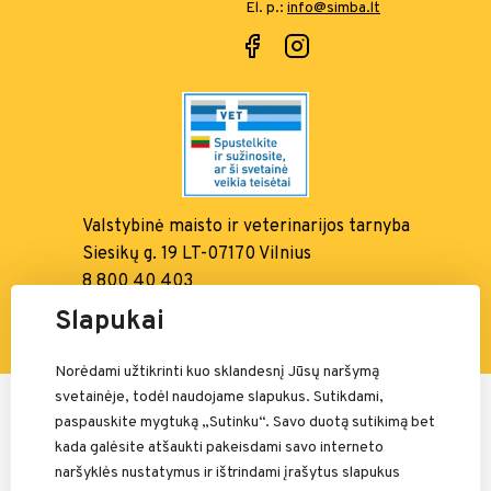
El. p.:
info@simba.lt
Valstybinė maisto ir
veterinarijos tarnyba
Siesikų g. 19 LT-07170 Vilnius
8 800 40 403
info@vmvt.lt, www.vmvt.lt
Slapukai
Norėdami užtikrinti kuo sklandesnį Jūsų naršymą
svetainėje, todėl naudojame slapukus. Sutikdami,
Mokėjimais rūpinasi:
paspauskite mygtuką „Sutinku“. Savo duotą sutikimą bet
kada galėsite atšaukti pakeisdami savo interneto
naršyklės nustatymus ir ištrindami įrašytus slapukus