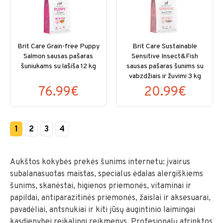
Brit Care Grain-free Puppy
Brit Care Sustainable
Salmon sausas pašaras
Sensitive Insect&Fish
šuniukams su lašiša 12 kg
sausas pašaras šunims su
vabzdžiais ir žuvimi 3 kg
76.99€
20.99€
1
2
3
4
Aukštos kokybės prekės šunims internetu: įvairus
subalanasuotas maistas, specialus ėdalas alergiškiems
šunims, skanėstai, higienos priemonės, vitaminai ir
papildai, antiparazitinės priemonės, žaislai ir aksesuarai,
pavadėliai, antsnukiai ir kiti jūsų augintinio laimingai
kasdienybei reikalingi reikmenys. Profesionalų atrinktos