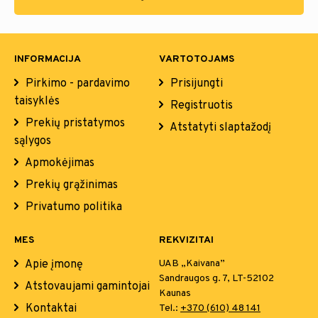
INFORMACIJA
VARTOTOJAMS
Pirkimo - pardavimo
Prisijungti
taisyklės
Registruotis
Prekių pristatymos
Atstatyti slaptažodį
sąlygos
Apmokėjimas
Prekių grąžinimas
Privatumo politika
MES
REKVIZITAI
Apie įmonę
UAB „Kaivana”
Sandraugos g. 7, LT-52102
Atstovaujami gamintojai
Kaunas
Kontaktai
Tel.:
+370 (610) 48 141