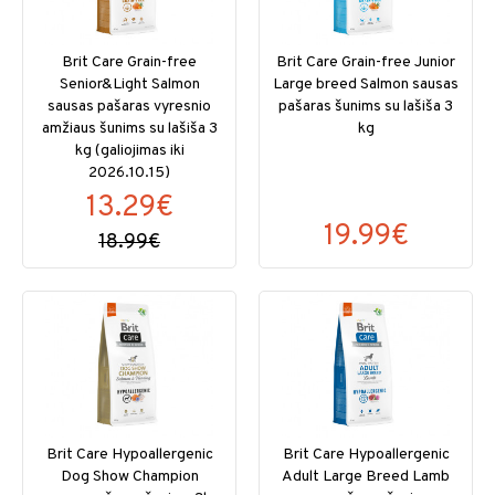
Brit Care Grain-free
Brit Care Grain-free Junior
Senior&Light Salmon
Large breed Salmon sausas
sausas pašaras vyresnio
pašaras šunims su lašiša 3
amžiaus šunims su lašiša 3
kg
kg (galiojimas iki
2026.10.15)
13.29€
19.99€
18.99€
Brit Care Hypoallergenic
Brit Care Hypoallergenic
Dog Show Champion
Adult Large Breed Lamb