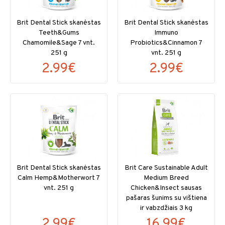
Brit Dental Stick skanėstas
Brit Dental Stick skanėstas
Teeth&Gums
Immuno
Chamomile&Sage 7 vnt.
Probiotics&Cinnamon 7
251 g
vnt. 251 g
2.99€
2.99€
Brit Dental Stick skanėstas
Brit Care Sustainable Adult
Calm Hemp&Motherwort 7
Medium Breed
vnt. 251 g
Chicken&Insect sausas
pašaras šunims su vištiena
ir vabzdžiais 3 kg
2.99€
16.99€