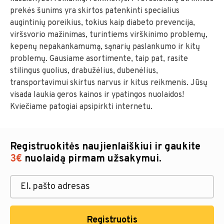
prekės šunims yra skirtos patenkinti specialius
augintinių poreikius, tokius kaip diabeto prevencija,
viršsvorio mažinimas, turintiems virškinimo problemų,
kepenų nepakankamumą, sąnarių paslankumo ir kitų
problemų. Gausiame asortimente, taip pat, rasite
stilingus guolius, drabužėlius, dubenėlius,
transportavimui skirtus narvus ir kitus reikmenis. Jūsų
visada laukia geros kainos ir ypatingos nuolaidos!
Kviečiame patogiai apsipirkti internetu.
Registruokitės naujienlaiškiui ir gaukite
3€
nuolaidą pirmam užsakymui.
Registruotis