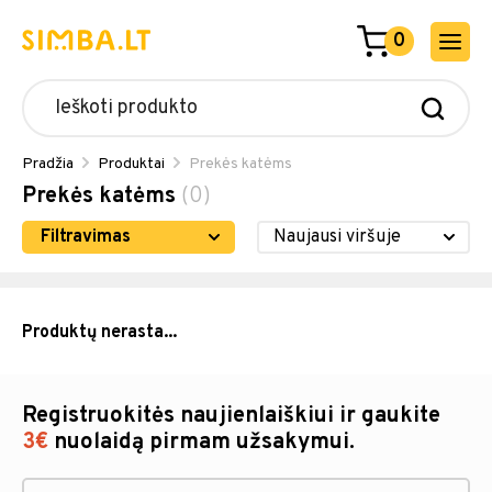
0
Pradžia
Produktai
Prekės katėms
Prekės katėms
(0)
Filtravimas
Produktų nerasta...
Registruokitės naujienlaiškiui ir gaukite
3€
nuolaidą pirmam užsakymui.