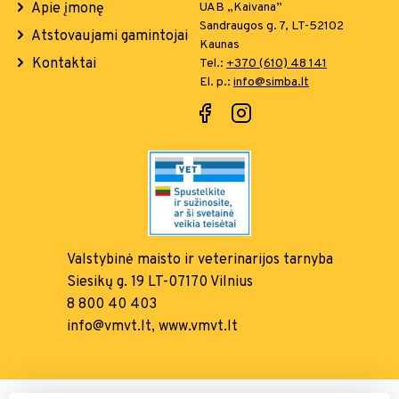
Apie įmonę
UAB „Kaivana”
Sandraugos g. 7, LT-52102
Atstovaujami gamintojai
Kaunas
Kontaktai
Tel.:
+370 (610) 48 141
El. p.:
info@simba.lt
Valstybinė maisto ir
veterinarijos tarnyba
Siesikų g. 19 LT-07170 Vilnius
8 800 40 403
info@vmvt.lt, www.vmvt.lt