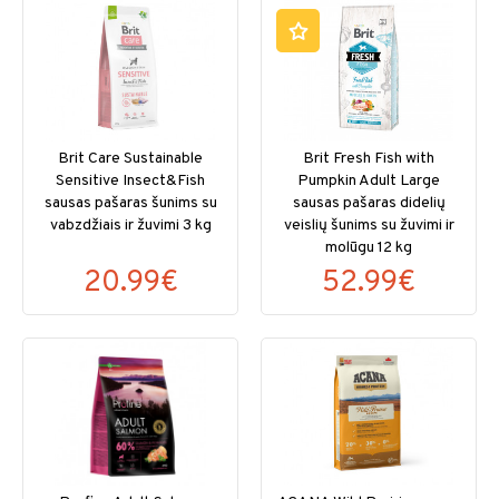
Brit Care Sustainable
Brit Fresh Fish with
Sensitive Insect&Fish
Pumpkin Adult Large
sausas pašaras šunims su
sausas pašaras didelių
vabzdžiais ir žuvimi 3 kg
veislių šunims su žuvimi ir
molūgu 12 kg
20.99€
52.99€