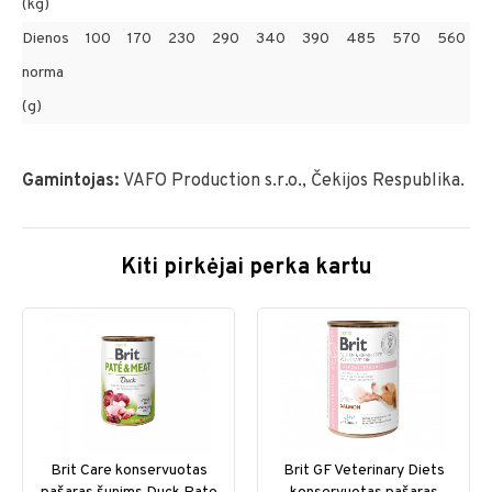
(kg)
Dienos
100
170
230
290
340
390
485
570
560
7
norma
(g)
Gamintojas:
VAFO Production s.r.o., Čekijos Respublika.
Kiti pirkėjai perka kartu
Brit Care konservuotas
Brit GF Veterinary Diets