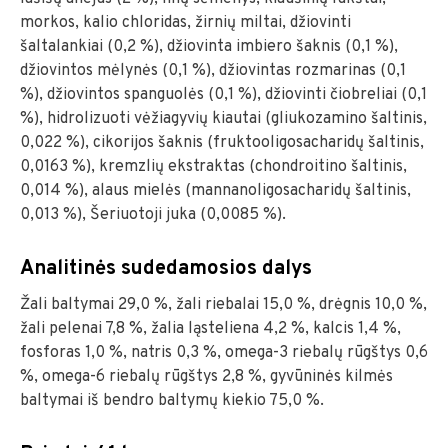
morkos, kalio chloridas, žirnių miltai, džiovinti
šaltalankiai (0,2 %), džiovinta imbiero šaknis (0,1 %),
džiovintos mėlynės (0,1 %), džiovintas rozmarinas (0,1
%), džiovintos spanguolės (0,1 %), džiovinti čiobreliai (0,1
%), hidrolizuoti vėžiagyvių kiautai (gliukozamino šaltinis,
0,022 %), cikorijos šaknis (fruktooligosacharidų šaltinis,
0,0163 %), kremzlių ekstraktas (chondroitino šaltinis,
0,014 %), alaus mielės (mannanoligosacharidų šaltinis,
0,013 %), Šeriuotoji juka (0,0085 %).
Analitinės sudedamosios dalys
Žali baltymai 29,0 %, žali riebalai 15,0 %, drėgnis 10,0 %,
žali pelenai 7,8 %, žalia ląsteliena 4,2 %, kalcis 1,4 %,
fosforas 1,0 %, natris 0,3 %, omega-3 riebalų rūgštys 0,6
%, omega-6 riebalų rūgštys 2,8 %, gyvūninės kilmės
baltymai iš bendro baltymų kiekio 75,0 %.