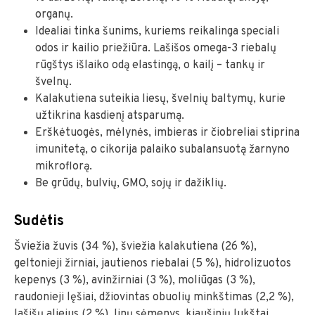
organų.
Idealiai tinka šunims, kuriems reikalinga speciali
odos ir kailio priežiūra. Lašišos omega-3 riebalų
rūgštys išlaiko odą elastingą, o kailį – tankų ir
švelnų.
Kalakutiena suteikia liesų, švelnių baltymų, kurie
užtikrina kasdienį atsparumą.
Erškėtuogės, mėlynės, imbieras ir čiobreliai stiprina
imunitetą, o cikorija palaiko subalansuotą žarnyno
mikroflorą.
Be grūdų, bulvių, GMO, sojų ir dažiklių.
Sudėtis
Šviežia žuvis (34 %), šviežia kalakutiena (26 %),
geltonieji žirniai, jautienos riebalai (5 %), hidrolizuotos
kepenys (3 %), avinžirniai (3 %), moliūgas (3 %),
raudonieji lęšiai, džiovintas obuolių minkštimas (2,2 %),
lašišų aliejus (2 %), linų sėmenys, kiaušinių lukštai,