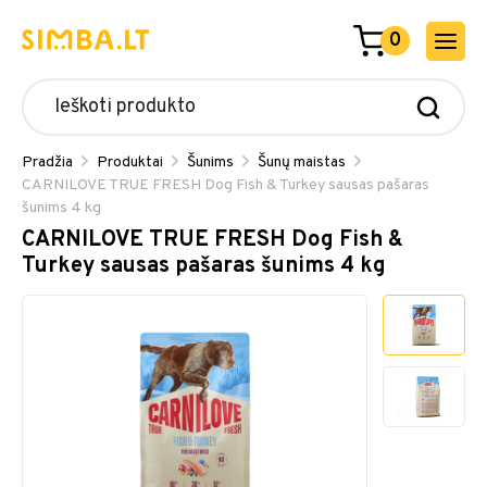
0
Pradžia
Produktai
Šunims
Šunų maistas
CARNILOVE TRUE FRESH Dog Fish & Turkey sausas pašaras
šunims 4 kg
CARNILOVE TRUE FRESH Dog Fish &
Turkey sausas pašaras šunims 4 kg