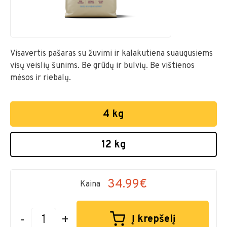
Visavertis pašaras su žuvimi ir kalakutiena suaugusiems
visų veislių šunims. Be grūdų ir bulvių. Be vištienos
mėsos ir riebalų.
4 kg
12 kg
34.99€
Kaina
-
+
Į krepšelį