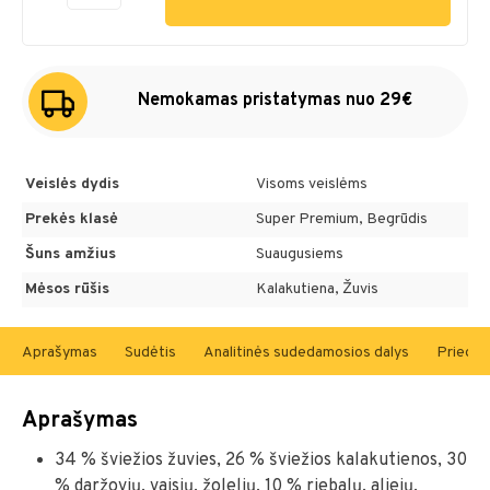
Nemokamas pristatymas nuo 29€
Veislės dydis
Visoms veislėms
Prekės klasė
Super Premium, Begrūdis
Šuns amžius
Suaugusiems
Mėsos rūšis
Kalakutiena, Žuvis
Aprašymas
Sudėtis
Analitinės sudedamosios dalys
Priedai 
Aprašymas
34 % šviežios žuvies, 26 % šviežios kalakutienos, 30
% daržovių, vaisių, žolelių, 10 % riebalų, aliejų,