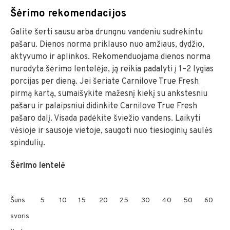
Šėrimo rekomendacijos
Galite šerti sausu arba drungnu vandeniu sudrėkintu
pašaru. Dienos norma priklauso nuo amžiaus, dydžio,
aktyvumo ir aplinkos. Rekomenduojama dienos norma
nurodyta šėrimo lentelėje, ją reikia padalyti į 1–2 lygias
porcijas per dieną. Jei šeriate Carnilove True Fresh
pirmą kartą, sumaišykite mažesnį kiekį su ankstesniu
pašaru ir palaipsniui didinkite Carnilove True Fresh
pašaro dalį. Visada padėkite šviežio vandens. Laikyti
vėsioje ir sausoje vietoje, saugoti nuo tiesioginių saulės
spindulių.
Šėrimo lentelė
Šuns
5
10
15
20
25
30
40
50
60
7
svoris