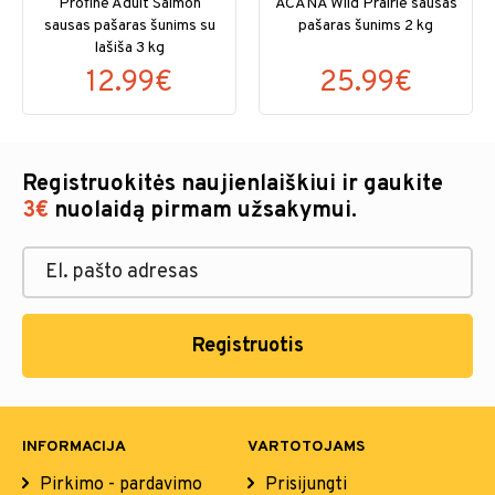
Profine Adult Salmon
ACANA Wild Prairie sausas
sausas pašaras šunims su
pašaras šunims 2 kg
lašiša 3 kg
12.99€
25.99€
Registruokitės naujienlaiškiui ir gaukite
3€
nuolaidą pirmam užsakymui.
Registruotis
INFORMACIJA
VARTOTOJAMS
Pirkimo - pardavimo
Prisijungti