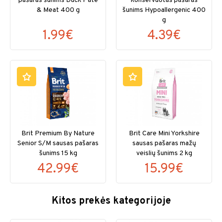
pašaras šunims Duck Pate
konservuotas pašaras
& Meat 400 g
šunims Hypoallergenic 400
g
1.99€
4.39€
Brit Premium By Nature
Brit Care Mini Yorkshire
Senior S/M sausas pašaras
sausas pašaras mažų
šunims 15 kg
veislių šunims 2 kg
42.99€
15.99€
Kitos prekės kategorijoje