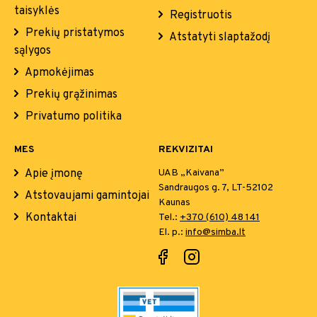
taisyklės
Registruotis
Prekių pristatymos
Atstatyti slaptažodį
sąlygos
Apmokėjimas
Prekių grąžinimas
Privatumo politika
MES
REKVIZITAI
Apie įmonę
UAB „Kaivana”
Sandraugos g. 7, LT-52102
Atstovaujami gamintojai
Kaunas
Kontaktai
Tel.:
+370 (610) 48 141
El. p.:
info@simba.lt