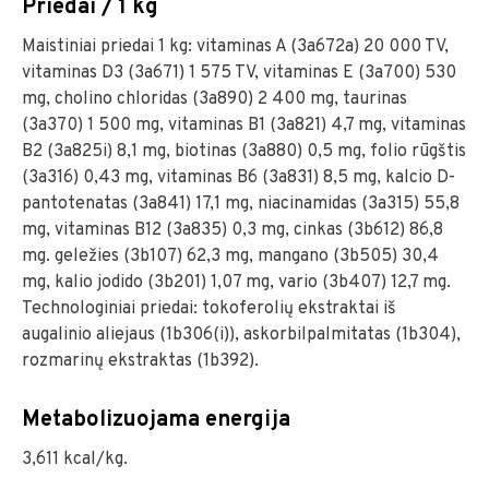
Priedai / 1 kg
Maistiniai priedai 1 kg: vitaminas A (3a672a) 20 000 TV,
vitaminas D3 (3a671) 1 575 TV, vitaminas E (3a700) 530
mg, cholino chloridas (3a890) 2 400 mg, taurinas
(3a370) 1 500 mg, vitaminas B1 (3a821) 4,7 mg, vitaminas
B2 (3a825i) 8,1 mg, biotinas (3a880) 0,5 mg, folio rūgštis
(3a316) 0,43 mg, vitaminas B6 (3a831) 8,5 mg, kalcio D-
pantotenatas (3a841) 17,1 mg, niacinamidas (3a315) 55,8
mg, vitaminas B12 (3a835) 0,3 mg, cinkas (3b612) 86,8
mg. geležies (3b107) 62,3 mg, mangano (3b505) 30,4
mg, kalio jodido (3b201) 1,07 mg, vario (3b407) 12,7 mg.
Technologiniai priedai: tokoferolių ekstraktai iš
augalinio aliejaus (1b306(i)), askorbilpalmitatas (1b304),
rozmarinų ekstraktas (1b392).
Metabolizuojama energija
3,611 kcal/kg.