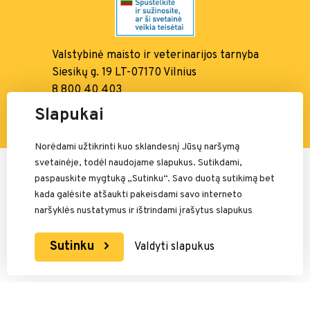
Valstybinė maisto ir
veterinarijos tarnyba
Siesikų g. 19 LT-07170 Vilnius
8 800 40 403
info@vmvt.lt, www.vmvt.lt
Slapukai
Norėdami užtikrinti kuo sklandesnį Jūsų naršymą
svetainėje, todėl naudojame slapukus. Sutikdami,
Mokėjimais rūpinasi:
paspauskite mygtuką „Sutinku“. Savo duotą sutikimą bet
kada galėsite atšaukti pakeisdami savo interneto
naršyklės nustatymus ir ištrindami įrašytus slapukus
Sutinku
Valdyti slapukus