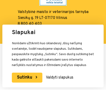
Valstybinė maisto ir
veterinarijos tarnyba
Siesikų g. 19 LT-07170 Vilnius
8 800 40 403
info@vmvt.lt, www.vmvt.lt
Slapukai
Norėdami užtikrinti kuo sklandesnį Jūsų naršymą
svetainėje, todėl naudojame slapukus. Sutikdami,
Mokėjimais rūpinasi:
paspauskite mygtuką „Sutinku“. Savo duotą sutikimą bet
kada galėsite atšaukti pakeisdami savo interneto
naršyklės nustatymus ir ištrindami įrašytus slapukus
Sutinku
Valdyti slapukus