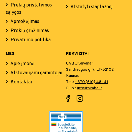
Prekių pristatymos
Atstatyti slaptažodį
sąlygos
Apmokėjimas
Prekių grąžinimas
Privatumo politika
MES
REKVIZITAI
Apie įmonę
UAB „Kaivana”
Sandraugos g. 7, LT-52102
Atstovaujami gamintojai
Kaunas
Kontaktai
Tel.:
+370 (610) 48 141
El. p.:
info@simba.lt