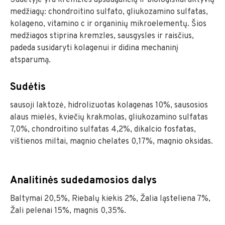
medžiagų: chondroitino sulfato, gliukozamino sulfatas,
kolageno, vitamino c ir organinių mikroelementų. Šios
medžiagos stiprina kremzles, sausgysles ir raisčius,
padeda susidaryti kolagenui ir didina mechaninį
atsparumą.
Sudėtis
sausoji laktozė, hidrolizuotas kolagenas 10%, sausosios
alaus mielės, kviečių krakmolas, gliukozamino sulfatas
7,0%, chondroitino sulfatas 4,2%, dikalcio fosfatas,
vištienos miltai, magnio chelates 0,17%, magnio oksidas.
Analitinės sudedamosios dalys
Baltymai 20,5%, Riebalų kiekis 2%, Žalia ląsteliena 7%,
Žali pelenai 15%, magnis 0,35%.