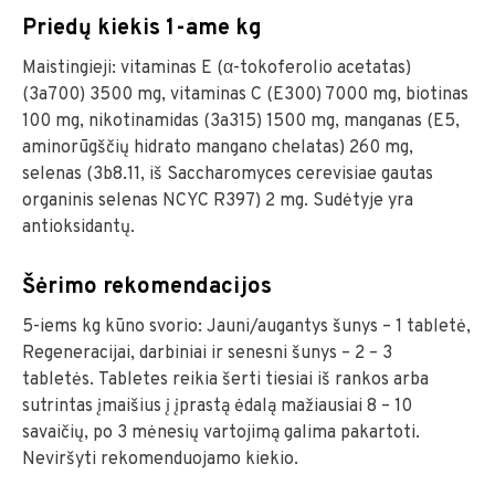
Priedų kiekis 1-ame kg
Maistingieji: vitaminas E (α-tokoferolio acetatas)
(3a700) 3500 mg, vitaminas C (E300) 7000 mg, biotinas
100 mg, nikotinamidas (3a315) 1500 mg, manganas (E5,
aminorūgščių hidrato mangano chelatas) 260 mg,
selenas (3b8.11, iš Saccharomyces cerevisiae gautas
organinis selenas NCYC R397) 2 mg. Sudėtyje yra
antioksidantų.
Šėrimo rekomendacijos
5-iems kg kūno svorio: Jauni/augantys šunys – 1 tabletė,
Regeneracijai, darbiniai ir senesni šunys – 2 – 3
tabletės. Tabletes reikia šerti tiesiai iš rankos arba
sutrintas įmaišius į įprastą ėdalą mažiausiai 8 – 10
savaičių, po 3 mėnesių vartojimą galima pakartoti.
Neviršyti rekomenduojamo kiekio.