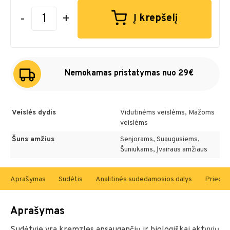
-
+
Į krepšelį
Nemokamas pristatymas nuo 29€
Veislės dydis
Vidutinėms veislėms, Mažoms
veislėms
Šuns amžius
Senjorams, Suaugusiems,
Šuniukams, Įvairaus amžiaus
Aprašymas
Sudėtis
Analitinės sudedamosios dalys
Priedų 
Aprašymas
Sudėtyje yra kremzles apsaugančių ir biologiškai aktyvių