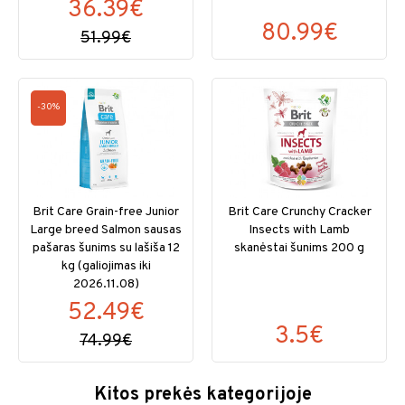
36.39€
80.99€
51.99€
-30%
Brit Care Grain-free Junior
Brit Care Crunchy Cracker
Large breed Salmon sausas
Insects with Lamb
pašaras šunims su lašiša 12
skanėstai šunims 200 g
kg (galiojimas iki
2026.11.08)
52.49€
3.5€
74.99€
Kitos prekės kategorijoje