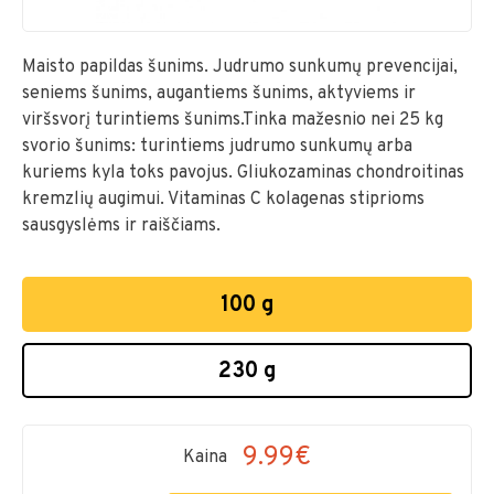
Maisto papildas šunims. Judrumo sunkumų prevencijai,
seniems šunims, augantiems šunims, aktyviems ir
viršsvorį turintiems šunims.Tinka mažesnio nei 25 kg
svorio šunims: turintiems judrumo sunkumų arba
kuriems kyla toks pavojus. Gliukozaminas chondroitinas
kremzlių augimui. Vitaminas C kolagenas stiprioms
sausgyslėms ir raiščiams.
100 g
230 g
9.99€
Kaina