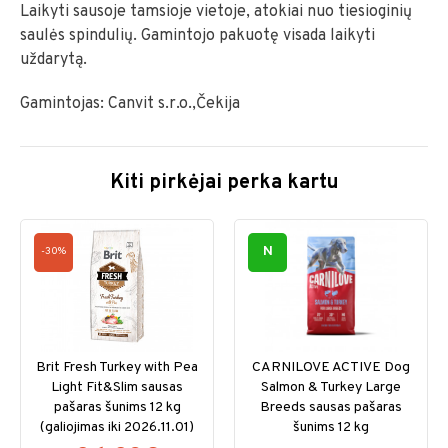
Laikyti sausoje tamsioje vietoje, atokiai nuo tiesioginių
saulės spindulių. Gamintojo pakuotę visada laikyti
uždarytą.
Gamintojas: Canvit s.r.o.,Čekija
Kiti pirkėjai perka kartu
N
-30%
Brit Fresh Turkey with Pea
CARNILOVE ACTIVE Dog
Light Fit&Slim sausas
Salmon & Turkey Large
pašaras šunims 12 kg
Breeds sausas pašaras
(galiojimas iki 2026.11.01)
šunims 12 kg