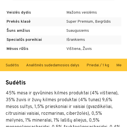
Veislės dydis
Mažoms veislėms
Prekės klasė
Super Premium, Begrūdis
Šuns amžius
Suaugusiems
Specialūs poreikiai
Išrankiems
Mėsos rūšis
Vištiena, Žuvis
Sudėtis
Analitinės sudedamosios dalys
Priedai / 1 kg
Metab
Sudėtis
45% mėsa ir gyvūninės kilmės produktai (4% vištiena),
35% žuvis ir žuvų kilmės produktai (4% tunas) 9,6%
mėsos sultys, 1,5% prieskoniai ir vaisiai (gvazdikėliai,
citrusiniai vaisiai, rozmarinas, ciberžolės), 0,5%
mėlynės, 1% mineralai, 1% lašišų aliejus, 0,5%