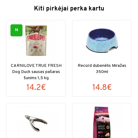
Kiti pirkėjai perka kartu
N
CARNILOVE TRUE FRESH
Record dubenėlis Miražas
Dog Duck sausas pašaras
350ml
šunims 1,5 kg
14.2€
14.8€