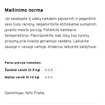
Maitinimo norma
Jei naudojate šį ėdalą siekdami paįvairinti ir pagardinti
savo šuns racioną, nepamirškite atitinkamai sumažinti
įprasto maisto porciją. Patiekite kambario
temperatūros. Pasirūpinkite, kad Jūsų šuo turėtų
priėjimą prie šviežio geriamojo vandens. Laikykite
sausoje ir vėsioje vietoje. Atidarius laikykite šaldytuve.
Paros porcija vienetais:
Žaislinė veislė (2-5 kg)
2-3.5
Mažoji veislė (5-10 kg)
3.5-6
Gamintojas: Vafo Praha.