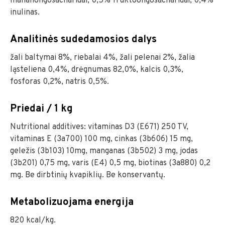
mananoligosacharidai, 0,5% fruktooligosacharidai, 0,4%
inulinas.
Analitinės sudedamosios dalys
žali baltymai 8%, riebalai 4%, žali pelenai 2%, žalia
ląsteliena 0,4%, drėgnumas 82,0%, kalcis 0,3%,
fosforas 0,2%, natris 0,5%.
Priedai / 1 kg
Nutritional additives: vitaminas D3 (E671) 250 TV,
vitaminas E (3a700) 100 mg, cinkas (3b606) 15 mg,
geležis (3b103) 10mg, manganas (3b502) 3 mg, jodas
(3b201) 0,75 mg, varis (E4) 0,5 mg, biotinas (3a880) 0,2
mg. Be dirbtinių kvapiklių. Be konservantų.
Metabolizuojama energija
820 kcal/kg.