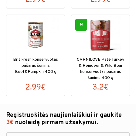
N
Brit Fresh konservuotas
CARNILOVE Paté Turkey
pašaras šunims
& Reindeer & Wild Boar
Beef&Pumpkin 400 g
konservuotas pašaras
šunims 400 g
2.99€
3.2€
Registruokitės naujienlaiškiui ir gaukite
3€
nuolaidą pirmam užsakymui.