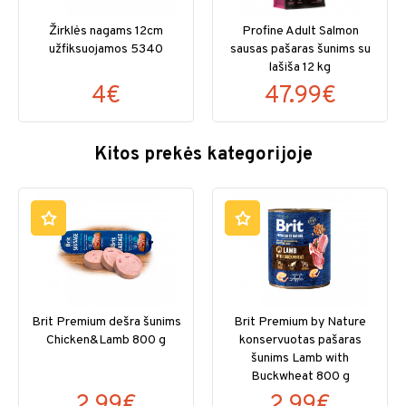
Žirklės nagams 12cm
Profine Adult Salmon
užfiksuojamos 5340
sausas pašaras šunims su
lašiša 12 kg
4€
47.99€
Kitos prekės kategorijoje
Brit Premium dešra šunims
Brit Premium by Nature
Chicken&Lamb 800 g
konservuotas pašaras
šunims Lamb with
Buckwheat 800 g
2.99€
2.99€