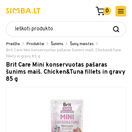
0
Pradžia
Produktai
Šunims
Šunų maistas
Brit Care Mini konservuotas pašaras šunims maiš. Chicken&Tuna
fillets in gravy 85 g
Brit Care Mini konservuotas pašaras
šunims maiš. Chicken&Tuna fillets in gravy
85 g