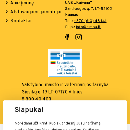
Apie įmonę
UAB „Kaivana”
Sandraugos g. 7, LT-52102
Atstovaujami gamintojai
Kaunas
Kontaktai
Tel.:
+370 (610) 48 141
El. p.:
info@simba.lt
Valstybinė maisto ir
veterinarijos tarnyba
Siesikų g. 19 LT-07170 Vilnius
8 800 40 403
info@vmvt.lt, www.vmvt.lt
Slapukai
Norėdami užtikrinti kuo sklandesnį Jūsų naršymą