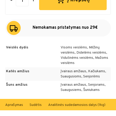
-
+
Į krepšelį
Nemokamas pristatymas nuo 29€
Veislės dydis
Visoms veislėms, Milžinų
veislėms, Didelėms veislėms,
Vidutinėms veislėms, Mažoms
veislėms
Katės amžius
Įvairaus amžiaus, Kačiukams,
Suaugusioms, Senjorėms
Šuns amžius
Įvairaus amžiaus, Senjorams,
Suaugusiems, Šuniukams
Aprašymas
Sudėtis
Analitinės sudedamosios dalys (1kg)
En