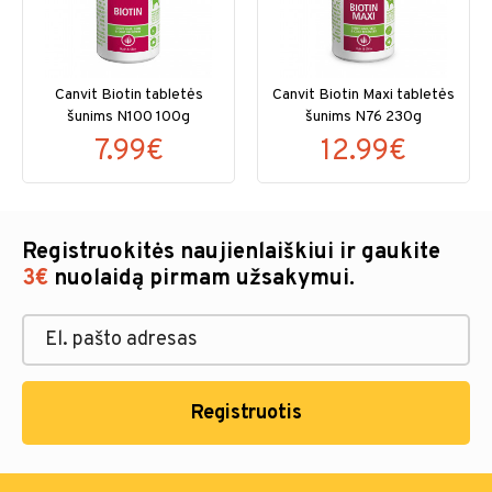
Canvit Biotin tabletės
Canvit Biotin Maxi tabletės
šunims N100 100g
šunims N76 230g
7.99€
12.99€
Registruokitės naujienlaiškiui ir gaukite
3€
nuolaidą pirmam užsakymui.
Registruotis