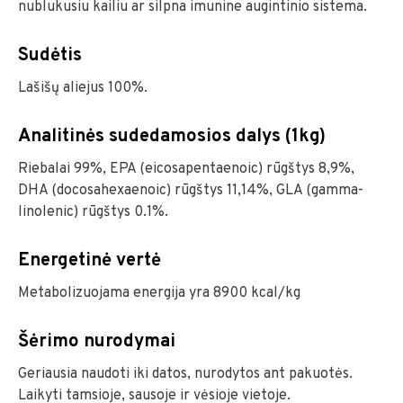
nublukusiu kailiu ar silpna imunine augintinio sistema.
Sudėtis
Lašišų aliejus 100%.
Analitinės sudedamosios dalys (1kg)
Riebalai 99%, EPA (eicosapentaenoic) rūgštys 8,9%,
DHA (docosahexaenoic) rūgštys 11,14%, GLA (gamma-
linolenic) rūgštys 0.1%.
Energetinė vertė
Metabolizuojama energija yra 8900 kcal/kg
Šėrimo nurodymai
Geriausia naudoti iki datos, nurodytos ant pakuotės.
Laikyti tamsioje, sausoje ir vėsioje vietoje.