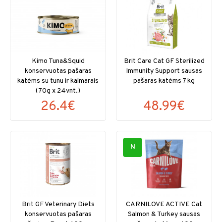
Kimo Tuna&Squid
Brit Care Cat GF Sterilized
konservuotas pašaras
Immunity Support sausas
katėms su tunu ir kalmarais
pašaras katėms 7 kg
(70g x 24vnt.)
26.4€
48.99€
N
Brit GF Veterinary Diets
CARNILOVE ACTIVE Cat
konservuotas pašaras
Salmon & Turkey sausas