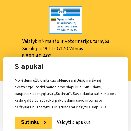
Valstybinė maisto ir
veterinarijos tarnyba
Siesikų g. 19 LT-07170 Vilnius
8 800 40 403
info@vmvt.lt, www.vmvt.lt
Slapukai
Norėdami užtikrinti kuo sklandesnį Jūsų naršymą
svetainėje, todėl naudojame slapukus. Sutikdami,
Mokėjimais rūpinasi:
paspauskite mygtuką „Sutinku“. Savo duotą sutikimą bet
kada galėsite atšaukti pakeisdami savo interneto
naršyklės nustatymus ir ištrindami įrašytus slapukus
Sutinku
Valdyti slapukus