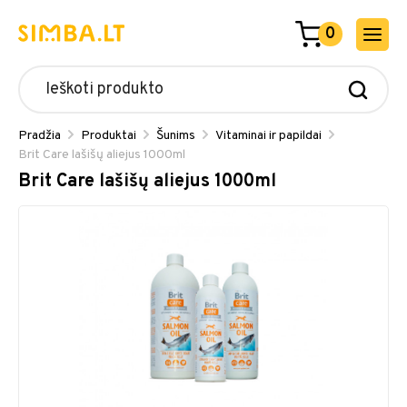
0
Pradžia
Produktai
Šunims
Vitaminai ir papildai
Brit Care lašišų aliejus 1000ml
Brit Care lašišų aliejus 1000ml