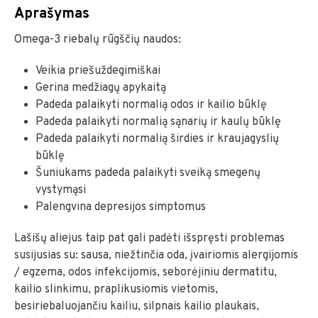
Aprašymas
Omega-3 riebalų rūgščių naudos:
Veikia priešuždegimiškai
Gerina medžiagų apykaitą
Padeda palaikyti normalią odos ir kailio būklę
Padeda palaikyti normalią sąnarių ir kaulų būklę
Padeda palaikyti normalią širdies ir kraujagyslių
būklę
Šuniukams padeda palaikyti sveiką smegenų
vystymąsi
Palengvina depresijos simptomus
Lašišų aliejus taip pat gali padėti išspręsti problemas
susijusias su: sausa, niežtinčia oda, įvairiomis alergijomis
/ egzema, odos infekcijomis, seborėjiniu dermatitu,
kailio slinkimu, praplikusiomis vietomis,
besiriebaluojančiu kailiu, silpnais kailio plaukais,