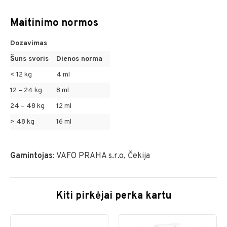
Maitinimo normos
Dozavimas
Šuns svoris
Dienos norma
< 12 kg
4 ml
12 – 24 kg
8 ml
24 – 48 kg
12 ml
> 48 kg
16 ml
Gamintojas
: VAFO PRAHA s.r.o, Čekija
Kiti pirkėjai perka kartu