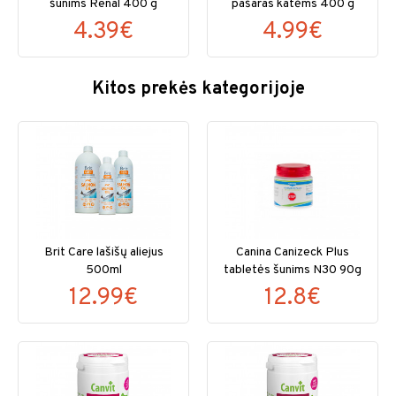
šunims Renal 400 g
pašaras katėms 400 g
4.39€
4.99€
Kitos prekės kategorijoje
Brit Care lašišų aliejus
Canina Canizeck Plus
500ml
tabletės šunims N30 90g
12.99€
12.8€