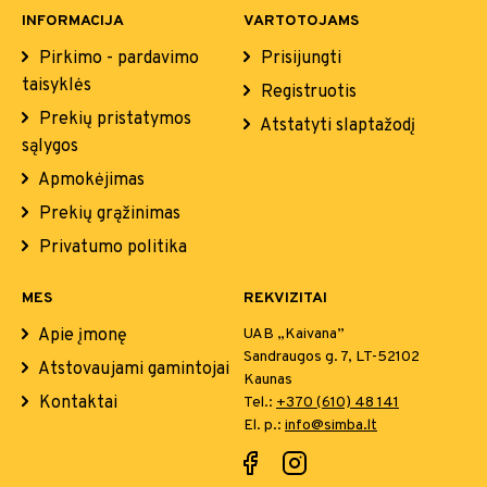
INFORMACIJA
VARTOTOJAMS
Pirkimo - pardavimo
Prisijungti
taisyklės
Registruotis
Prekių pristatymos
Atstatyti slaptažodį
sąlygos
Apmokėjimas
Prekių grąžinimas
Privatumo politika
MES
REKVIZITAI
Apie įmonę
UAB „Kaivana”
Sandraugos g. 7, LT-52102
Atstovaujami gamintojai
Kaunas
Kontaktai
Tel.:
+370 (610) 48 141
El. p.:
info@simba.lt