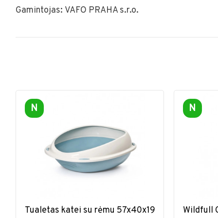
Gamintojas: VAFO PRAHA s.r.o.
N
N
Tualetas katei su rėmu 57x40x19
Wildfull