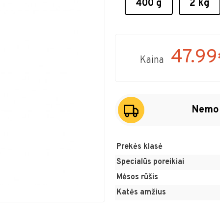
400 g
2 kg
47.99
Kaina
Nemok
Prekės klasė
Specialūs poreikiai
Mėsos rūšis
Katės amžius