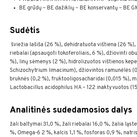
BE grūdų – BE dažiklių – BE konservantų – BE G
Sudėtis
šviežia lašiša (26 %), dehidratuota vištiena (26 %), g
riebalai (apsaugoti tokoferoliais, 6 %), džiovinti obuo
%), linų sėmenys (2 %), hidrolizuotos vištienos kepe
Schizochytrium limacinum), džiovintos ramunėlės (0,5
bruknės (0,2 %), fruktooligosacharidai (0,015 %), m
Lactobacillus acidophilus HA – 122 inaktyvuotos (15 
Analitinės sudedamosios dalys
žali baltymai 31,0 %, žali riebalai 16,0 %, žalia lą
%, Omega-6 2 %, kalcis 1,1 %, fosforas 0,9 %, natri