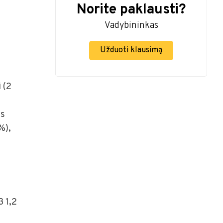
Norite paklausti?
Vadybininkas
Užduoti klausimą
i (2
os
%),
3 1,2