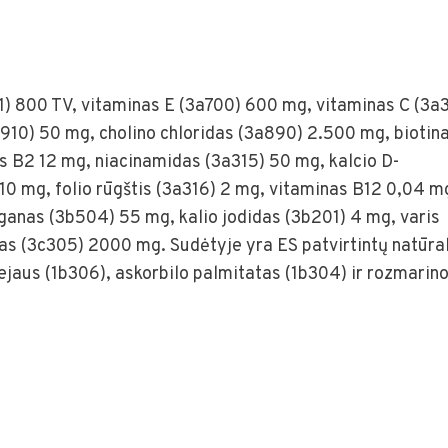
) 800 TV, vitaminas E (3a700) 600 mg, vitaminas C (3a
910) 50 mg, cholino chloridas (3a890) 2.500 mg, biotin
s B2 12 mg, niacinamidas (3a315) 50 mg, kalcio D-
0 mg, folio rūgštis (3a316) 2 mg, vitaminas B12 0,04 m
anas (3b504) 55 mg, kalio jodidas (3b201) 4 mg, varis
as (3c305) 2000 mg. Sudėtyje yra ES patvirtintų natūra
liejaus (1b306), askorbilo palmitatas (1b304) ir rozmarin