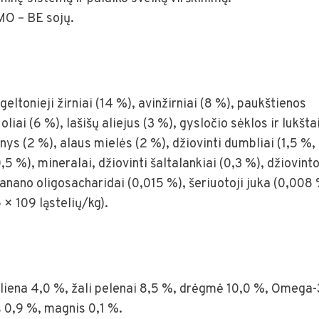
MO – BE sojų.
eltonieji žirniai (14 %), avinžirniai (8 %), paukštienos
liai (6 %), lašišų aliejus (3 %), gysločio sėklos ir lukšta
nys (2 %), alaus mielės (2 %), džiovinti dumbliai (1,5 %,
 %), mineralai, džiovinti šaltalankiai (0,3 %), džiovint
anano oligosacharidai (0,015 %), šeriuotoji juka (0,008 
× 109 ląstelių/kg).
steliena 4,0 %, žali pelenai 8,5 %, drėgmė 10,0 %, Omega-
s 0,9 %, magnis 0,1 %.