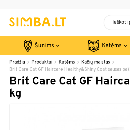
Šunims
Katėms
Pradžia
Produktai
Katėms
Kačių maistas
Brit Care Cat GF Haircare Healthy&Shiny Coat sausas paš
Brit Care Cat GF Hairc
kg