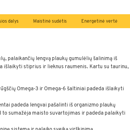
ios dalys
Maistinė sudėtis
Energetinė vertė
lų, palaikančių lengvą plaukų gumulėlių šalinimą iš
laikyti stiprius ir lieknus raumenis. Kartu su taurinu, 
gščių Omega-3 ir Omega-6 šaltiniai padeda išlaikyti
ntai padeda lengvai pašalinti iš organizmo plaukų
l to sumažėja maisto suvartojimas ir padeda palaikyti
nę sistemą ir palaiko sveiką virškinimą.