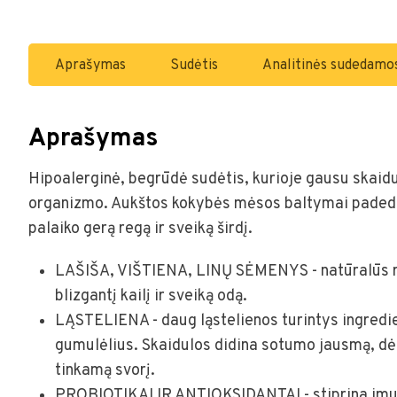
Aprašymas
Sudėtis
Analitinės sudedamos
Aprašymas
Hipoalerginė, begrūdė sudėtis, kurioje gausu skaidu
organizmo. Aukštos kokybės mėsos baltymai padeda iš
palaiko gerą regą ir sveiką širdį.
LAŠIŠA, VIŠTIENA, LINŲ SĖMENYS - natūralūs rū
blizgantį kailį ir sveiką odą.
LĄSTELIENA - daug ląstelienos turintys ingredie
gumulėlius. Skaidulos didina sotumo jausmą, dė
tinkamą svorį.
PROBIOTIKAI IR ANTIOKSIDANTAI - stiprina imuni