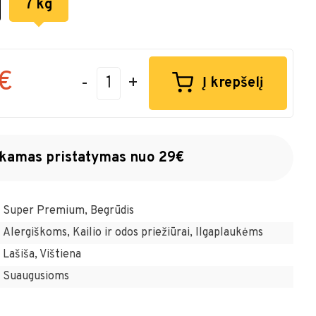
7 kg
€
-
+
Į krepšelį
amas pristatymas nuo 29€
Super Premium, Begrūdis
Alergiškoms, Kailio ir odos priežiūrai, Ilgaplaukėms
Lašiša, Vištiena
Suaugusioms