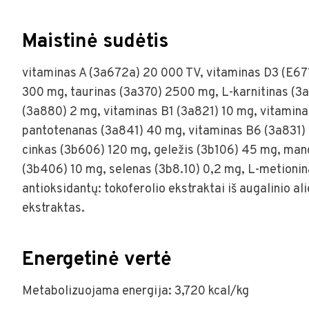
Maistinė sudėtis
vitaminas A (3a672a) 20 000 TV, vitaminas D3 (E671
300 mg, taurinas (3a370) 2500 mg, L-karnitinas (3a
(3a880) 2 mg, vitaminas B1 (3a821) 10 mg, vitamina
pantotenanas (3a841) 40 mg, vitaminas B6 (3a831) 1
cinkas (3b606) 120 mg, geležis (3b106) 45 mg, mang
(3b406) 10 mg, selenas (3b8.10) 0,2 mg, L-metionin
antioksidantų: tokoferolio ekstraktai iš augalinio a
ekstraktas.
Energetinė vertė
Metabolizuojama energija: 3,720 kcal/kg