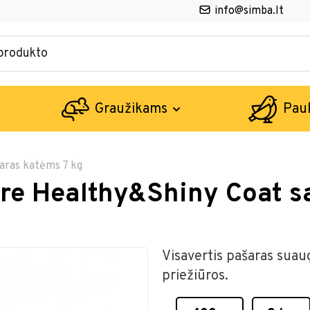
info@simba.lt
Graužikams
Pau
aras katėms 7 kg
are Healthy&Shiny Coat 
Visavertis pašaras suau
priežiūros.