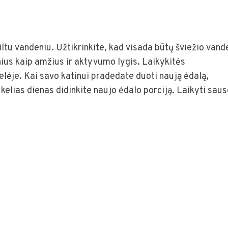
iltu vandeniu. Užtikrinkite, kad visada būtų šviežio vand
ksnius kaip amžius ir aktyvumo lygis. Laikykitės
lėje. Kai savo katinui pradedate duoti naują ėdalą,
 kelias dienas didinkite naujo ėdalo porciją. Laikyti saus