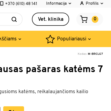
Informacija
Profilis
+370 (610) 48 141
Vet. klinika
0
kščiams
Populiariausi
Kodas:
M-BRCLG7
sausas pašaras katėms 7
gusioms katėms, reikalaujančioms kailio