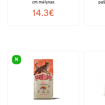
cm mėlynas
paš
14.3€
N