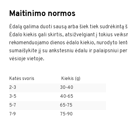
Maitinimo normos
Ėdalą galima duoti sausą arba šiek tiek sudrėkintą š
Ėdalo kiekis gali skirtis, atsižvelgiant į tokius vei
rekomenduojamo dienos ėdalo kiekio, nurodyto lente
sumaišykite jį su ankstesniu ėdalu ir palaipsniui per
vėsioje vietoje.
Katės svoris
Kiekis (g)
2-3
30-40
3-5
40-65
5-7
65-75
7-9
75-90