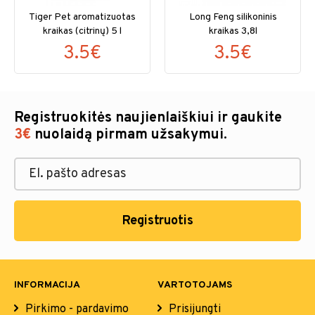
Tiger Pet aromatizuotas
Long Feng silikoninis
kraikas (citrinų) 5 l
kraikas 3,8l
3.5€
3.5€
Registruokitės naujienlaiškiui ir gaukite
3€
nuolaidą pirmam užsakymui.
Registruotis
INFORMACIJA
VARTOTOJAMS
Pirkimo - pardavimo
Prisijungti