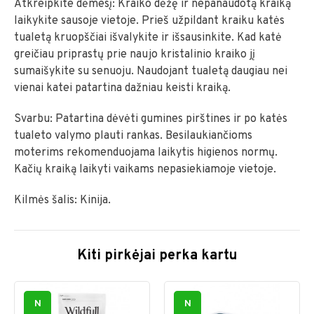
Atkreipkite dėmesį: Kraiko dėžę ir nepanaudotą kraiką
laikykite sausoje vietoje. Prieš užpildant kraiku katės
tualetą kruopščiai išvalykite ir išsausinkite. Kad katė
greičiau priprastų prie naujo kristalinio kraiko jį
sumaišykite su senuoju. Naudojant tualetą daugiau nei
vienai katei patartina dažniau keisti kraiką.
Svarbu: Patartina dėvėti gumines pirštines ir po katės
tualeto valymo plauti rankas. Besilaukiančioms
moterims rekomenduojama laikytis higienos normų.
Kačių kraiką laikyti vaikams nepasiekiamoje vietoje.
Kilmės šalis: Kinija.
Kiti pirkėjai perka kartu
N
N