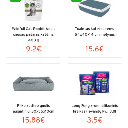
Wildfull Cat Rabbit Adult
Tualetas katei su rėmu
sausas pašaras katėms
54x40x14 cm mėlynas
400 g
9.2€
15.6€
Pilko audinio guolis
Long Feng arom. silikoninis
augintiniui 50x35x10cm
kraikas (levandų kv.) 3,8l
15.88€
3.5€