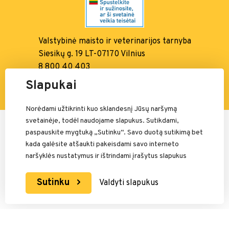
Valstybinė maisto ir
veterinarijos tarnyba
Siesikų g. 19 LT-07170 Vilnius
8 800 40 403
info@vmvt.lt, www.vmvt.lt
Slapukai
Norėdami užtikrinti kuo sklandesnį Jūsų naršymą
svetainėje, todėl naudojame slapukus. Sutikdami,
Mokėjimais rūpinasi:
paspauskite mygtuką „Sutinku“. Savo duotą sutikimą bet
kada galėsite atšaukti pakeisdami savo interneto
naršyklės nustatymus ir ištrindami įrašytus slapukus
Sutinku
Valdyti slapukus