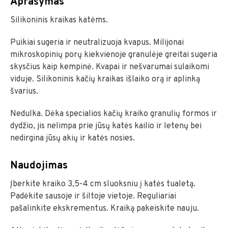
Aprašymas
Silikoninis kraikas katėms.
Puikiai sugeria ir neutralizuoja kvapus. Milijonai
mikroskopinių porų kiekvienoje granulėje greitai sugeria
skysčius kaip kempinė. Kvapai ir nešvarumai sulaikomi
viduje. Silikoninis kačių kraikas išlaiko orą ir aplinką
švarius.
Nedulka. Dėka specialios kačių kraiko granulių formos ir
dydžio, jis nelimpa prie jūsų katės kailio ir letenų bei
nedirgina jūsų akių ir katės nosies.
Naudojimas
Įberkite kraiko 3,5-4 cm sluoksniu į katės tualetą.
Padėkite sausoje ir šiltoje vietoje. Reguliariai
pašalinkite ekskrementus. Kraiką pakeiskite nauju.