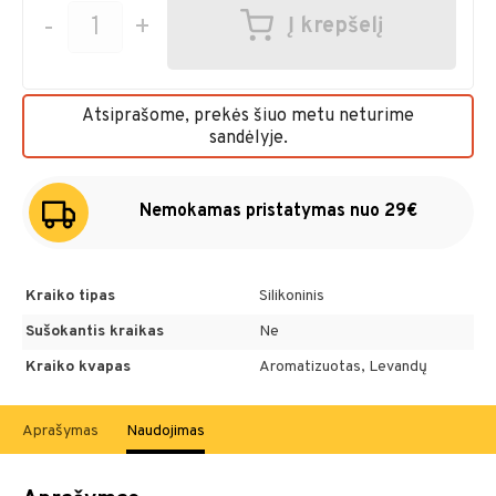
-
+
Į krepšelį
Atsiprašome, prekės šiuo metu neturime
sandėlyje.
Nemokamas pristatymas nuo 29€
Kraiko tipas
Silikoninis
Sušokantis kraikas
Ne
Kraiko kvapas
Aromatizuotas, Levandų
Aprašymas
Naudojimas