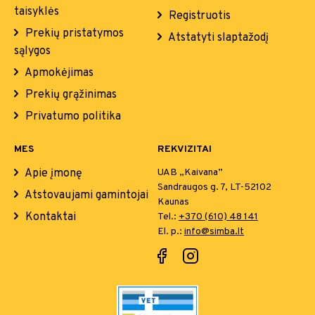
taisyklės
Registruotis
Prekių pristatymos
Atstatyti slaptažodį
sąlygos
Apmokėjimas
Prekių grąžinimas
Privatumo politika
MES
REKVIZITAI
Apie įmonę
UAB „Kaivana”
Sandraugos g. 7, LT-52102
Atstovaujami gamintojai
Kaunas
Kontaktai
Tel.:
+370 (610) 48 141
El. p.:
info@simba.lt