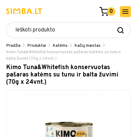
0
Pradžia
Produktai
Katėms
Kačių maistas
Kimo Tuna&Whitefish konservuotas pašaras katėms su tunu ir
balta žuvimi (70g x 24vnt.)
Kimo Tuna&Whitefish konservuotas
pašaras katėms su tunu ir balta žuvimi
(70g x 24vnt.)