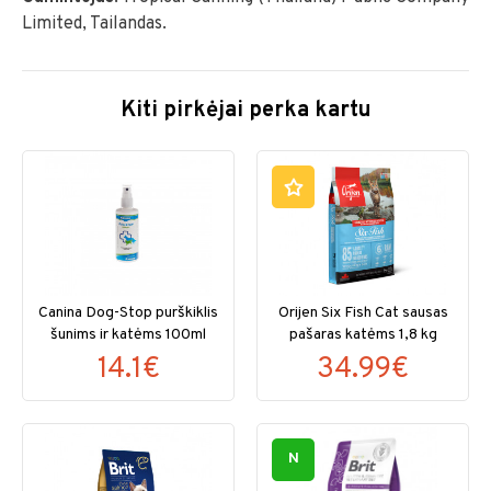
Limited, Tailandas.
Kiti pirkėjai perka kartu
Canina Dog-Stop purškiklis
Orijen Six Fish Cat sausas
šunims ir katėms 100ml
pašaras katėms 1,8 kg
14.1€
34.99€
N