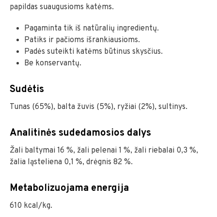
papildas suaugusioms katėms.
Pagaminta tik iš natūralių ingredientų.
Patiks ir pačioms išrankiausioms.
Padės suteikti katėms būtinus skysčius.
Be konservantų.
Sudėtis
Tunas (65%), balta žuvis (5%), ryžiai (2%), sultinys.
Analitinės sudedamosios dalys
Žali baltymai 16 %, žali pelenai 1 %, žali riebalai 0,3 %,
žalia ląsteliena 0,1 %, drėgnis 82 %.
Metabolizuojama energija
610 kcal/kg.