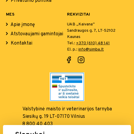
Privatumo politika
MES
REKVIZITAI
Apie įmonę
UAB „Kaivana”
Sandraugos g. 7, LT-52102
Atstovaujami gamintojai
Kaunas
Kontaktai
Tel.:
+370 (610) 48 141
El. p.:
info@simba.lt
Valstybinė maisto ir
veterinarijos tarnyba
Siesikų g. 19 LT-07170 Vilnius
8 800 40 403
info@vmvt.lt, www.vmvt.lt