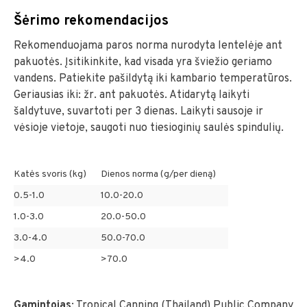
Šėrimo rekomendacijos
Rekomenduojama paros norma nurodyta lentelėje ant
pakuotės. Įsitikinkite, kad visada yra šviežio geriamo
vandens. Patiekite pašildytą iki kambario temperatūros.
Geriausias iki: žr. ant pakuotės. Atidarytą laikyti
šaldytuve, suvartoti per 3 dienas. Laikyti sausoje ir
vėsioje vietoje, saugoti nuo tiesioginių saulės spindulių.
Katės svoris (kg)
Dienos norma (g/per dieną)
0.5-1.0
10.0-20.0
1.0-3.0
20.0-50.0
3.0-4.0
50.0-70.0
>4.0
>70.0
Gamintojas
: Tropical Canning (Thailand) Public Company