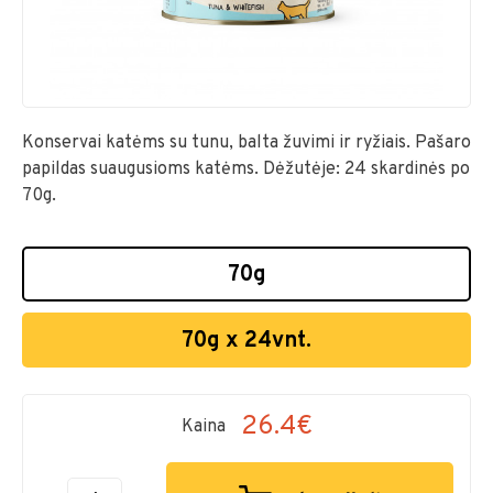
Konservai katėms su tunu, balta žuvimi ir ryžiais. Pašaro
papildas suaugusioms katėms. Dėžutėje: 24 skardinės po
70g.
70g
70g x 24vnt.
26.4€
Kaina