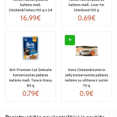
katėms maiš.
katėms maiš. Liver for
Chicken&Turkey 100 g x 24
Sterilised 100 g
16.99€
0.69€
N
Brit Premium Cat Delicate
Kimo Chicken&Surimi in
konservuotas pašaras
Jelly konservuotas pašaras
katėms maiš. Tuna in Gravy
katėms su vištiena ir surimi
85 g
70 g
0.79€
0.9€