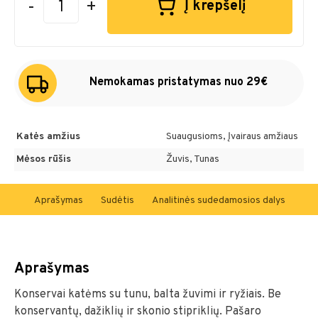
-
+
Į krepšelį
Nemokamas pristatymas nuo 29€
Katės amžius
Suaugusioms, Įvairaus amžiaus
Mėsos rūšis
Žuvis, Tunas
Aprašymas
Sudėtis
Analitinės sudedamosios dalys
Met
Aprašymas
Konservai katėms su tunu, balta žuvimi ir ryžiais. Be
konservantų, dažiklių ir skonio stipriklių. Pašaro