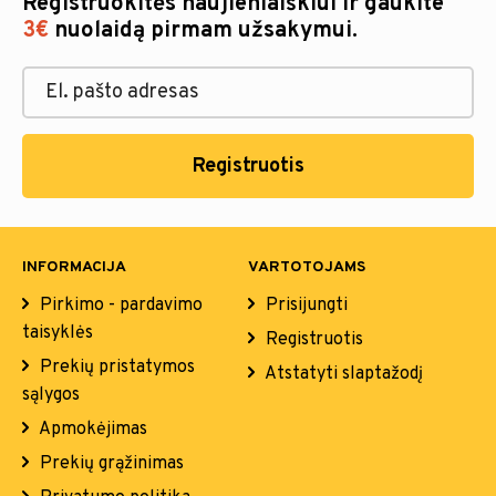
Registruokitės naujienlaiškiui ir gaukite
3€
nuolaidą pirmam užsakymui.
Registruotis
INFORMACIJA
VARTOTOJAMS
Pirkimo - pardavimo
Prisijungti
taisyklės
Registruotis
Prekių pristatymos
Atstatyti slaptažodį
sąlygos
Apmokėjimas
Prekių grąžinimas