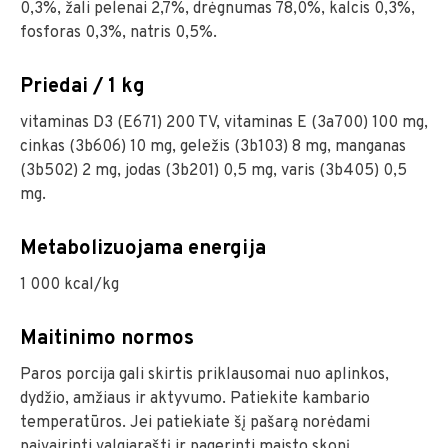
0,3%, žali pelenai 2,7%, drėgnumas 78,0%, kalcis 0,3%,
fosforas 0,3%, natris 0,5%.
Priedai / 1 kg
vitaminas D3 (E671) 200 TV, vitaminas E (3a700) 100 mg,
cinkas (3b606) 10 mg, geležis (3b103) 8 mg, manganas
(3b502) 2 mg, jodas (3b201) 0,5 mg, varis (3b405) 0,5
mg.
Metabolizuojama energija
1 000 kcal/kg
Maitinimo normos
Paros porcija gali skirtis priklausomai nuo aplinkos,
dydžio, amžiaus ir aktyvumo. Patiekite kambario
temperatūros. Jei patiekiate šį pašarą norėdami
paįvairinti valgiaraštį ir pagerinti maisto skonį,