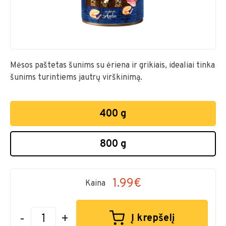
Mėsos paštetas šunims su ėriena ir grikiais, idealiai tinka
šunims turintiems jautrų virškinimą.
400 g
800 g
1.99€
Kaina
-
+
Į krepšelį