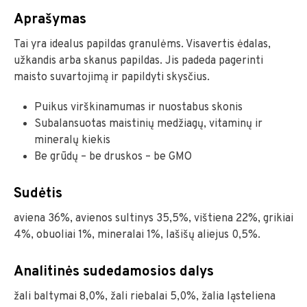
Aprašymas
Tai yra idealus papildas granulėms. Visavertis ėdalas,
užkandis arba skanus papildas. Jis padeda pagerinti
maisto suvartojimą ir papildyti skysčius.
Puikus virškinamumas ir nuostabus skonis
Subalansuotas maistinių medžiagų, vitaminų ir
mineralų kiekis
Be grūdų – be druskos – be GMO
Sudėtis
aviena 36%, avienos sultinys 35,5%, vištiena 22%, grikiai
4%, obuoliai 1%, mineralai 1%, lašišų aliejus 0,5%.
Analitinės sudedamosios dalys
žali baltymai 8,0%, žali riebalai 5,0%, žalia ląsteliena