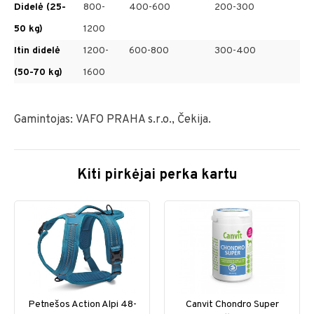
Didelė (25-
800-
400-600
200-300
50 kg)
1200
Itin didelė
1200-
600-800
300-400
(50-70 kg)
1600
Gamintojas: VAFO PRAHA s.r.o., Čekija.
Kiti pirkėjai perka kartu
Petnešos Action Alpi 48-
Canvit Chondro Super