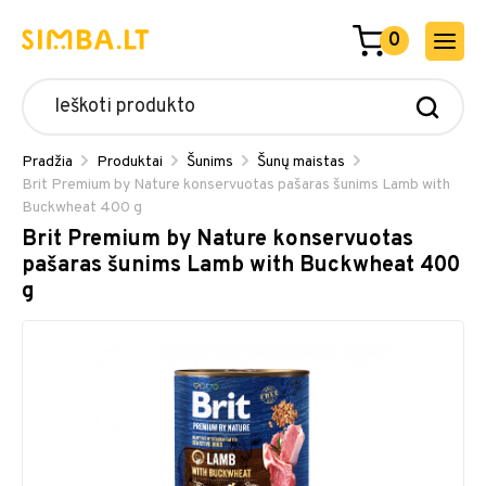
0
Pradžia
Produktai
Šunims
Šunų maistas
Brit Premium by Nature konservuotas pašaras šunims Lamb with
Buckwheat 400 g
Brit Premium by Nature konservuotas
pašaras šunims Lamb with Buckwheat 400
g