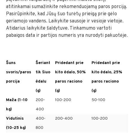
atitinkamai sumažinkite rekomenduojamą paros porciją.
Pasirūpinkite, kad Jūsų šuo turėtų prieigą prie gėlo
geriamojo vandens. Laikykite sausoje ir vėsioje vietoje.
Atidarius laikykite šaldytuve. Tinkamumo vartoti
pabaigos data ir partijos numeris yra nurodyti pakuotėje.
Šuns
Šeriant
Pridedant prie
Pridedant prie
svoris/paros
tik šiuo
kito ėdalo, 50%
kito ėdalo, 25%
porcija
ėdalu
paros raciono
paros raciono
(g)
(g)
(g)
Maža (1-10
200-
100-200
50-100
kg)
400
Vidutinis
400-
200-400
100-200
(10-25 kg)
800