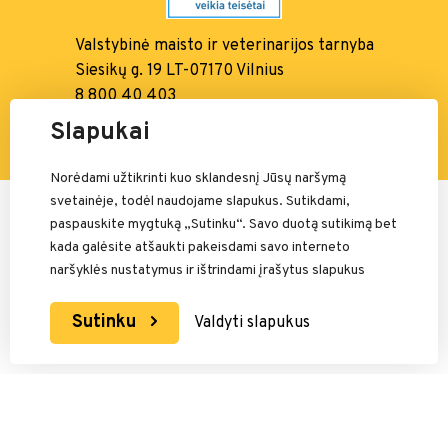
Valstybinė maisto ir
veterinarijos tarnyba
Siesikų g. 19 LT-07170 Vilnius
8 800 40 403
info@vmvt.lt, www.vmvt.lt
Slapukai
Norėdami užtikrinti kuo sklandesnį Jūsų naršymą
svetainėje, todėl naudojame slapukus. Sutikdami,
Mokėjimais rūpinasi:
paspauskite mygtuką „Sutinku“. Savo duotą sutikimą bet
kada galėsite atšaukti pakeisdami savo interneto
naršyklės nustatymus ir ištrindami įrašytus slapukus
Sutinku
Valdyti slapukus