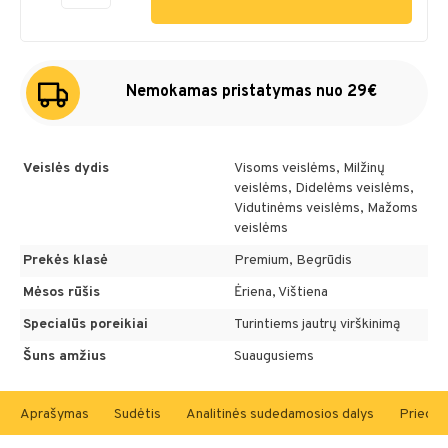
Nemokamas pristatymas nuo 29€
Veislės dydis
Visoms veislėms, Milžinų
veislėms, Didelėms veislėms,
Vidutinėms veislėms, Mažoms
veislėms
Prekės klasė
Premium, Begrūdis
Mėsos rūšis
Ėriena, Vištiena
Specialūs poreikiai
Turintiems jautrų virškinimą
Šuns amžius
Suaugusiems
Aprašymas
Sudėtis
Analitinės sudedamosios dalys
Priedai 