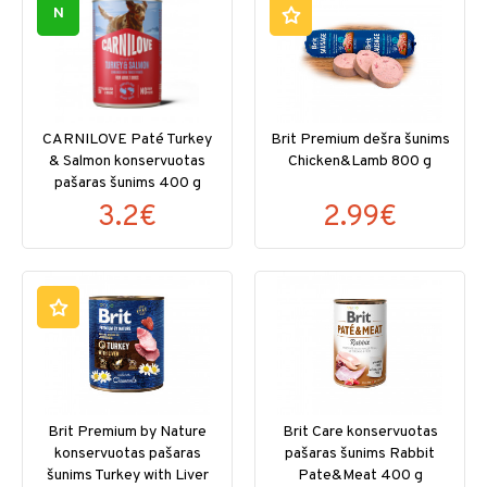
N
CARNILOVE Paté Turkey
Brit Premium dešra šunims
& Salmon konservuotas
Chicken&Lamb 800 g
pašaras šunims 400 g
3.2€
2.99€
Brit Premium by Nature
Brit Care konservuotas
konservuotas pašaras
pašaras šunims Rabbit
šunims Turkey with Liver
Pate&Meat 400 g