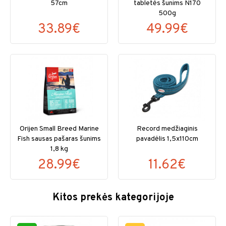
57cm
tabletės šunims N170
500g
33.89€
49.99€
Orijen Small Breed Marine
Record medžiaginis
Fish sausas pašaras šunims
pavadėlis 1,5x110cm
1,8 kg
28.99€
11.62€
Kitos prekės kategorijoje