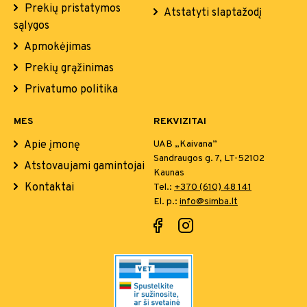
Prekių pristatymos
Atstatyti slaptažodį
sąlygos
Apmokėjimas
Prekių grąžinimas
Privatumo politika
MES
REKVIZITAI
Apie įmonę
UAB „Kaivana”
Sandraugos g. 7, LT-52102
Atstovaujami gamintojai
Kaunas
Kontaktai
Tel.:
+370 (610) 48 141
El. p.:
info@simba.lt