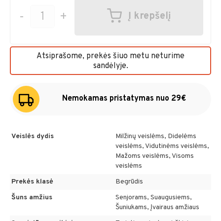
-
+
Į krepšelį
Atsiprašome, prekės šiuo metu neturime
sandėlyje.
Nemokamas pristatymas nuo 29€
Veislės dydis
Milžinų veislėms, Didelėms
veislėms, Vidutinėms veislėms,
Mažoms veislėms, Visoms
veislėms
Prekės klasė
Begrūdis
Šuns amžius
Senjorams, Suaugusiems,
Šuniukams, Įvairaus amžiaus