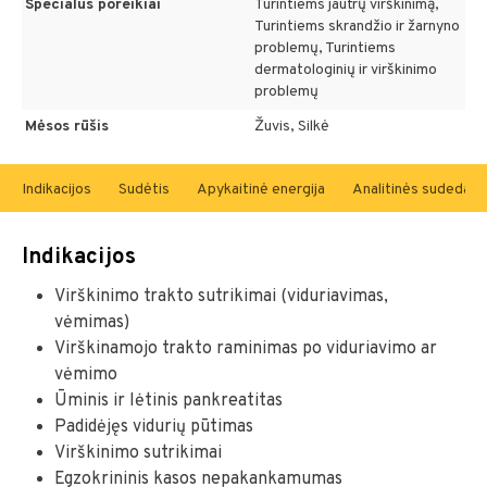
Specialūs poreikiai
Turintiems jautrų virškinimą,
Turintiems skrandžio ir žarnyno
problemų, Turintiems
dermatologinių ir virškinimo
problemų
Mėsos rūšis
Žuvis, Silkė
Indikacijos
Sudėtis
Apykaitinė energija
Analitinės sudedamo
Indikacijos
Virškinimo trakto sutrikimai (viduriavimas,
vėmimas)
Virškinamojo trakto raminimas po viduriavimo ar
vėmimo
Ūminis ir lėtinis pankreatitas
Padidėjęs vidurių pūtimas
Virškinimo sutrikimai
Egzokrininis kasos nepakankamumas