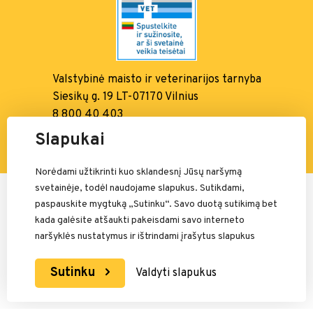
Valstybinė maisto ir
veterinarijos tarnyba
Siesikų g. 19 LT-07170 Vilnius
8 800 40 403
info@vmvt.lt, www.vmvt.lt
Slapukai
Norėdami užtikrinti kuo sklandesnį Jūsų naršymą
svetainėje, todėl naudojame slapukus. Sutikdami,
Mokėjimais rūpinasi:
paspauskite mygtuką „Sutinku“. Savo duotą sutikimą bet
kada galėsite atšaukti pakeisdami savo interneto
naršyklės nustatymus ir ištrindami įrašytus slapukus
Sutinku
Valdyti slapukus