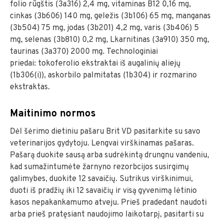
folio rūgštis (3a316) 2,4 mg, vitaminas B12 0,16 mg,
cinkas (3b606) 140 mg, geležis (3b106) 65 mg, manganas
(3b504) 75 mg, jodas (3b201) 4,2 mg, varis (3b406) 5
mg, selenas (3b810) 0,2 mg, Lkarnitinas (3a910) 350 mg,
taurinas (3a370) 2000 mg. Technologiniai
priedai: tokoferolio ekstraktai iš augalinių aliejų
(1b306(i)), askorbilo palmitatas (1b304) ir rozmarino
ekstraktas.
Maitinimo normos
Dėl šėrimo dietiniu pašaru Brit VD pasitarkite su savo
veterinarijos gydytoju. Lengvai virškinamas pašaras.
Pašarą duokite sausą arba sudrėkintą drungnu vandeniu,
kad sumažintumėte žarnyno rezorbcijos susirgimų
galimybes, duokite 12 savaičių. Sutrikus virškinimui,
duoti iš pradžių iki 12 savaičių ir visą gyvenimą lėtinio
kasos nepakankamumo atveju. Prieš pradedant naudoti
arba prieš pratęsiant naudojimo laikotarpį, pasitarti su