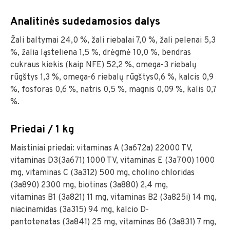
Analitinės sudedamosios dalys
Žali baltymai 24,0 %, žali riebalai 7,0 %, žali pelenai 5,3
%, žalia ląsteliena 1,5 %, drėgmė 10,0 %, bendras
cukraus kiekis (kaip NFE) 52,2 %, omega-3 riebalų
rūgštys 1,3 %, omega-6 riebalų rūgštys0,6 %, kalcis 0,9
%, fosforas 0,6 %, natris 0,5 %, magnis 0,09 %, kalis 0,7
%.
Priedai / 1 kg
Maistiniai priedai: vitaminas A (3a672a) 22000 TV,
vitaminas D3(3a671) 1000 TV, vitaminas E (3a700) 1000
mg, vitaminas C (3a312) 500 mg, cholino chloridas
(3a890) 2300 mg, biotinas (3a880) 2,4 mg,
vitaminas B1 (3a821) 11 mg, vitaminas B2 (3a825i) 14 mg,
niacinamidas (3a315) 94 mg, kalcio D-
pantotenatas (3a841) 25 mg, vitaminas B6 (3a831) 7 mg,