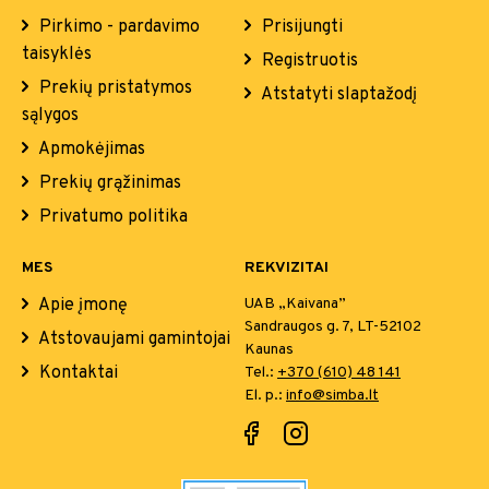
Pirkimo - pardavimo
Prisijungti
taisyklės
Registruotis
Prekių pristatymos
Atstatyti slaptažodį
sąlygos
Apmokėjimas
Prekių grąžinimas
Privatumo politika
MES
REKVIZITAI
Apie įmonę
UAB „Kaivana”
Sandraugos g. 7, LT-52102
Atstovaujami gamintojai
Kaunas
Kontaktai
Tel.:
+370 (610) 48 141
El. p.:
info@simba.lt