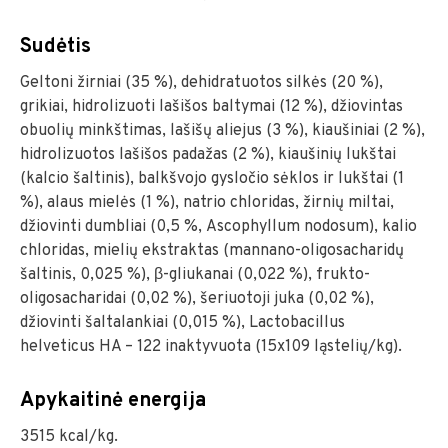
Sudėtis
Geltoni žirniai (35 %), dehidratuotos silkės (20 %),
grikiai, hidrolizuoti lašišos baltymai (12 %), džiovintas
obuolių minkštimas, lašišų aliejus (3 %), kiaušiniai (2 %),
hidrolizuotos lašišos padažas (2 %), kiaušinių lukštai
(kalcio šaltinis), balkšvojo gysločio sėklos ir lukštai (1
%), alaus mielės (1 %), natrio chloridas, žirnių miltai,
džiovinti dumbliai (0,5 %, Ascophyllum nodosum), kalio
chloridas, mielių ekstraktas (mannano-oligosacharidų
šaltinis, 0,025 %), β-gliukanai (0,022 %), frukto-
oligosacharidai (0,02 %), šeriuotoji juka (0,02 %),
džiovinti šaltalankiai (0,015 %), Lactobacillus
helveticus HA – 122 inaktyvuota (15x109 ląstelių/kg).
Apykaitinė energija
3515 kcal/kg.