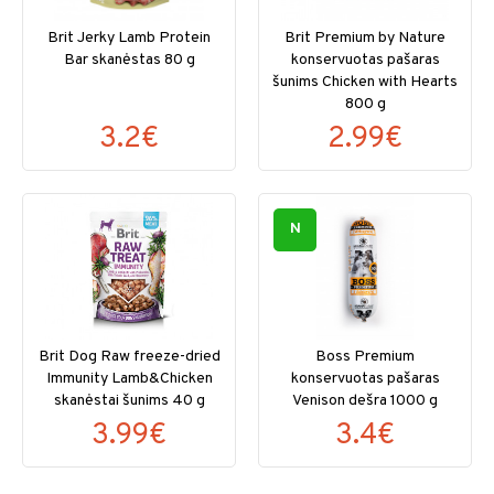
Brit Jerky Lamb Protein
Brit Premium by Nature
Bar skanėstas 80 g
konservuotas pašaras
šunims Chicken with Hearts
800 g
3.2€
2.99€
N
Brit Dog Raw freeze-dried
Boss Premium
Immunity Lamb&Chicken
konservuotas pašaras
skanėstai šunims 40 g
Venison dešra 1000 g
3.99€
3.4€