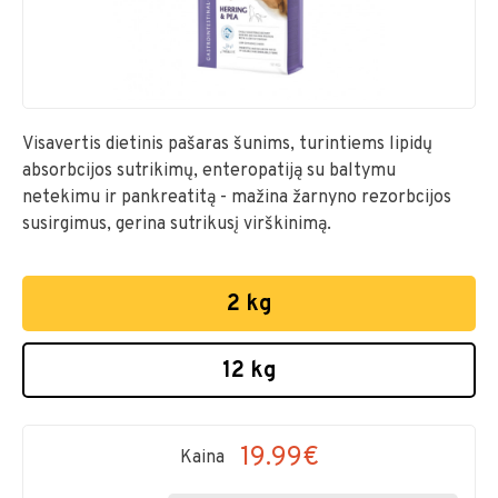
Visavertis dietinis pašaras šunims, turintiems lipidų
absorbcijos sutrikimų, enteropatiją su baltymu
netekimu ir pankreatitą - mažina žarnyno rezorbcijos
susirgimus, gerina sutrikusį virškinimą.
2 kg
12 kg
19.99€
Kaina