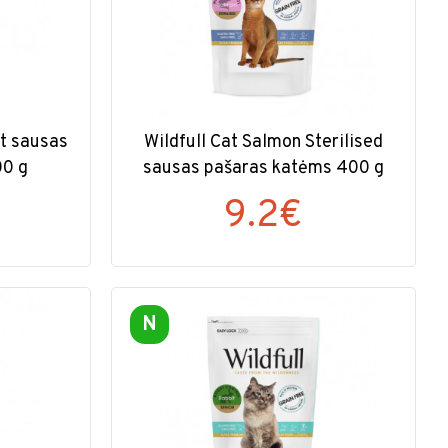
lt sausas
Wildfull Cat Salmon Sterilised
00 g
sausas pašaras katėms 400 g
9.2€
N