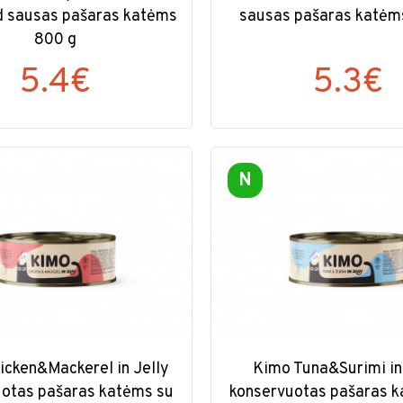
ed sausas pašaras katėms
sausas pašaras katėm
800 g
5.4€
5.3€
N
icken&Mackerel in Jelly
Kimo Tuna&Surimi in
uotas pašaras katėms su
konservuotas pašaras k