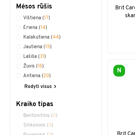
Mėsos rūšis
Brit Ca
ska
Vištiena
(
17
)
Ėriena
(
14
)
Kalakutiena
(
44
)
Jautiena
(
15
)
Lašiša
(
31
)
Žuvis
(
16
)
N
Antiena
(
20
)
Rodyti visus
Kraiko tipas
Bentonitinis
(
0
)
Silikoninis
(
0
)
Brit Ca