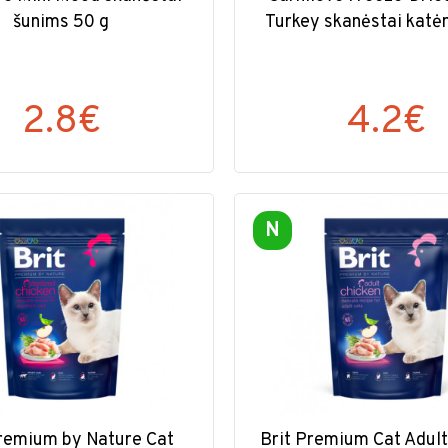
šunims 50 g
Turkey skanėstai katė
2.8€
4.2€
N
Premium by Nature Cat
Brit Premium Cat Adult