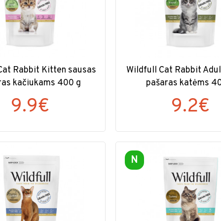
 Cat Rabbit Kitten sausas
Wildfull Cat Rabbit Adu
ras kačiukams 400 g
pašaras katėms 4
9.9€
9.2€
N