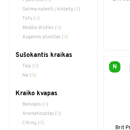
Pjuveninis
(
0
)
Galima nuleisti į klozetą
(
0
)
Tofu
(
0
)
Medžio drožlės
(
0
)
Augalinis pluoštas
(
0
)
Sušokantis kraikas
N
Taip
(
0
)
Ne
(
0
)
Kraiko kvapas
Bekvapis
(
0
)
Aromatizuotas
(
0
)
Citrinų
(
0
)
Brit 