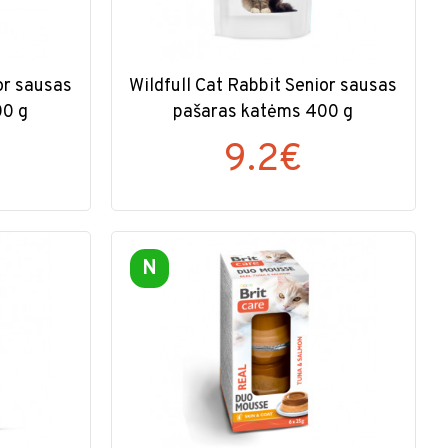
or sausas
Wildfull Cat Rabbit Senior sausas
00 g
pašaras katėms 400 g
9.2€
N