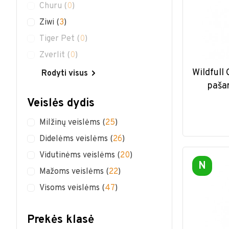
Churu
(
0
)
Ziwi
(
3
)
Tiger Pet
(
0
)
Zverlit
(
0
)
Wildfull
Rodyti visus
paša
Veislės dydis
Milžinų veislėms
(
25
)
Didelėms veislėms
(
26
)
Vidutinėms veislėms
(
20
)
N
Mažoms veislėms
(
22
)
Visoms veislėms
(
47
)
Prekės klasė