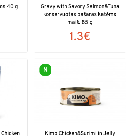
ms 40 g
Gravy with Savory Salmon&Tuna
konservuotas pašaras katėms
maiš. 85 g
1.3€
N
 Chicken
Kimo Chicken&Surimi in Jelly