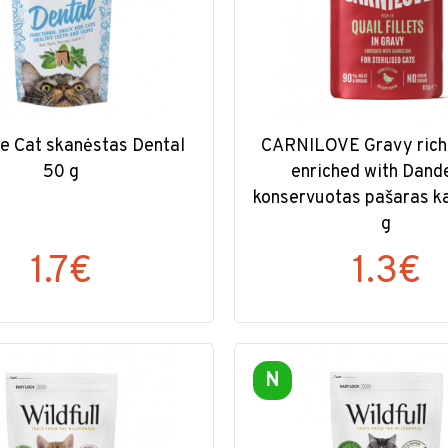
re Cat skanėstas Dental
CARNILOVE Gravy rich 
50 g
enriched with Dand
konservuotas pašaras 
g
1.7€
1.3€
N