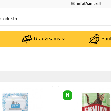
info@simba.lt
Graužikams
Pau
N