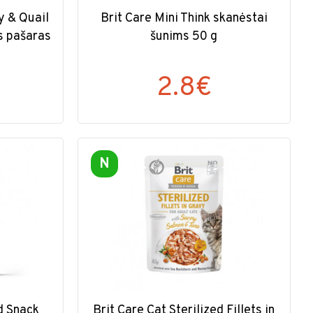
 & Quail
Brit Care Mini Think skanėstai
s pašaras
šunims 50 g
2.8€
N
d Snack
Brit Care Cat Sterilized Fillets in