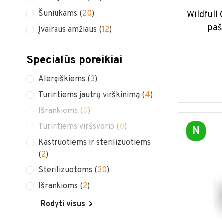
Šuniukams
(
20
)
Wildfull
paš
Įvairaus amžiaus
(
12
)
Specialūs poreikiai
Alergiškiems
(
3
)
Turintiems jautrų virškinimą
(
4
)
Išrankiems
(
0
)
Turintiems viršsvorio
(
0
)
N
Kastruotiems ir sterilizuotiems
(
2
)
Sterilizuotoms
(
30
)
Išrankioms
(
2
)
Rodyti visus