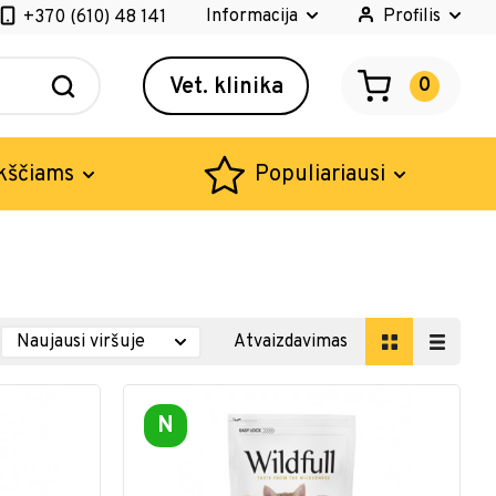
Informacija
Profilis
+370 (610) 48 141
Vet. klinika
0
kščiams
Populiariausi
Atvaizdavimas
N