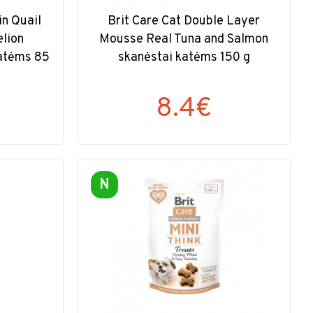
in Quail
Brit Care Cat Double Layer
elion
Mousse Real Tuna and Salmon
katėms 85
skanėstai katėms 150 g
8.4€
N