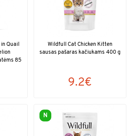
in Quail
Wildfull Cat Chicken Kitten
elion
sausas pašaras kačiukams 400 g
katėms 85
9.2€
N