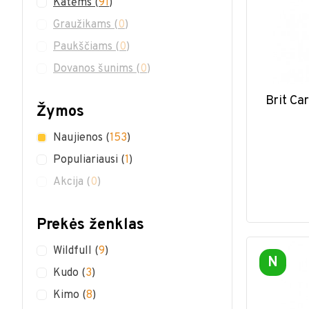
Katėms
(
91
)
Graužikams
(
0
)
Paukščiams
(
0
)
Dovanos šunims
(
0
)
Brit Ca
Žymos
Naujienos
(
153
)
Populiariausi
(
1
)
Akcija
(
0
)
Prekės ženklas
Wildfull
(
9
)
N
Kudo
(
3
)
Kimo
(
8
)