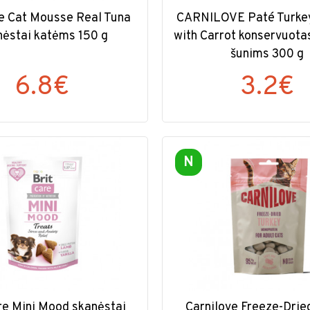
re Cat Mousse Real Tuna
CARNILOVE Paté Turkey
nėstai katėms 150 g
with Carrot konservuota
šunims 300 g
6.8€
3.2€
N
re Mini Mood skanėstai
Carnilove Freeze-Drie