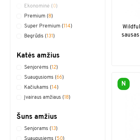
Ekonominė
(
0
)
Premium
(
8
)
Super Premium
(
114
)
Wildful
sausas
Begrūdis
(
131
)
Katės amžius
Senjorėms
(
12
)
Suaugusioms
(
66
)
N
Kačiukams
(
14
)
Įvairaus amžiaus
(
18
)
Šuns amžius
Senjorams
(
13
)
Suaugusiems
(
50
)