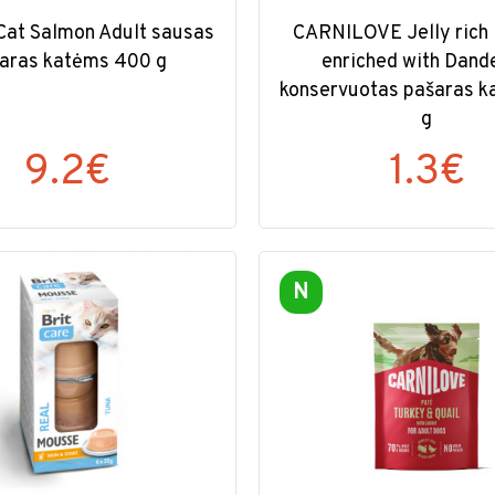
 Cat Salmon Adult sausas
CARNILOVE Jelly rich 
aras katėms 400 g
enriched with Dand
konservuotas pašaras 
g
9.2€
1.3€
N