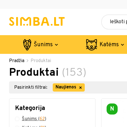
Šunims
Katėms
Pradžia
Produktai
Produktai
(153)
Naujienos
Pasirinkti filtrai:
Kategorija
N
Šunims
(
62
)