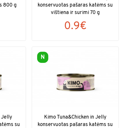
s 800 g
konservuotas pašaras katėms su
vištiena ir surimi 70 g
0.9€
N
 Jelly
Kimo Tuna&Chicken in Jelly
atėms su
konservuotas pašaras katėms su