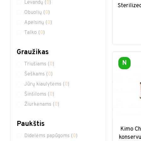
Levandų
(
0
)
Steriliz
Obuolių
(
0
)
Apelsinų
(
0
)
Talko
(
0
)
Graužikas
N
Triušiams
(
0
)
Šeškams
(
0
)
Jūrų kiaulytėms
(
0
)
Šinšiloms
(
0
)
Žiurkėnams
(
0
)
Paukštis
Kimo Ch
Didelėms papūgoms
(
0
)
konserv