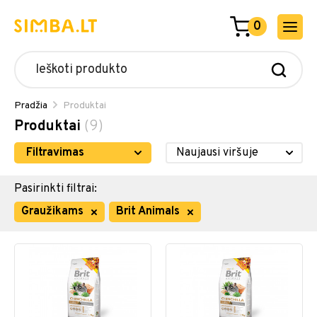
0
Pradžia
Produktai
Produktai
(9)
Filtravimas
Pasirinkti filtrai:
Graužikams
Brit Animals