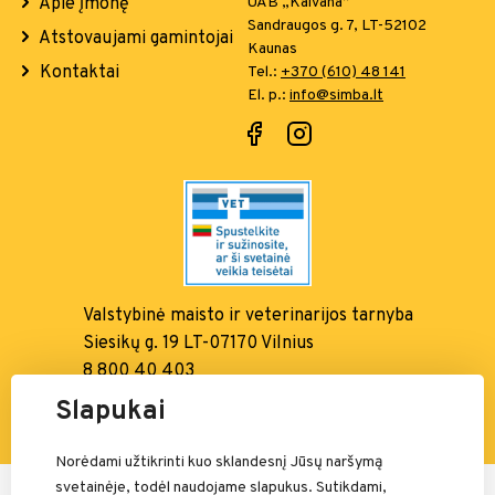
Apie įmonę
UAB „Kaivana”
Sandraugos g. 7, LT-52102
Atstovaujami gamintojai
Kaunas
Kontaktai
Tel.:
+370 (610) 48 141
El. p.:
info@simba.lt
Valstybinė maisto ir
veterinarijos tarnyba
Siesikų g. 19 LT-07170 Vilnius
8 800 40 403
info@vmvt.lt, www.vmvt.lt
Slapukai
Norėdami užtikrinti kuo sklandesnį Jūsų naršymą
svetainėje, todėl naudojame slapukus. Sutikdami,