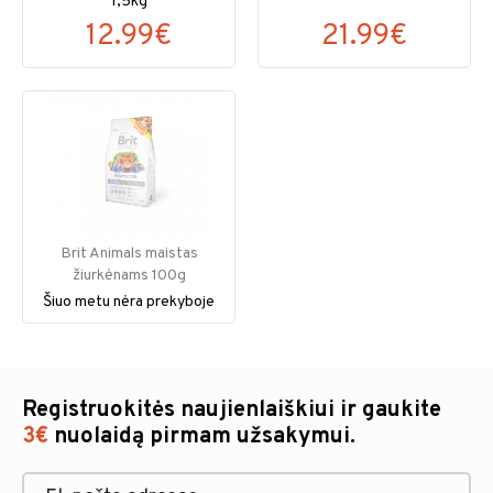
1,5kg
12.99€
21.99€
Brit Animals maistas
žiurkėnams 100g
Šiuo metu nėra prekyboje
Registruokitės naujienlaiškiui ir gaukite
3€
nuolaidą pirmam užsakymui.