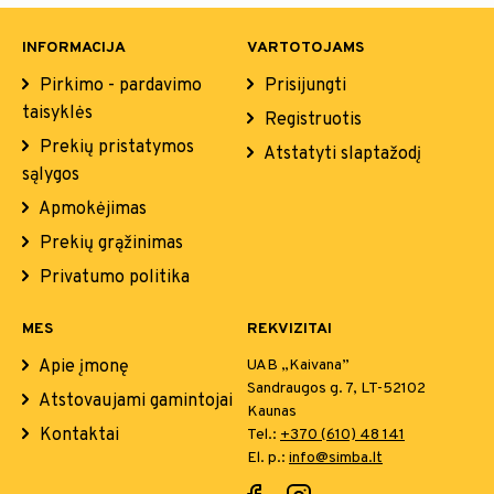
INFORMACIJA
VARTOTOJAMS
Pirkimo - pardavimo
Prisijungti
taisyklės
Registruotis
Prekių pristatymos
Atstatyti slaptažodį
sąlygos
Apmokėjimas
Prekių grąžinimas
Privatumo politika
MES
REKVIZITAI
Apie įmonę
UAB „Kaivana”
Sandraugos g. 7, LT-52102
Atstovaujami gamintojai
Kaunas
Kontaktai
Tel.:
+370 (610) 48 141
El. p.:
info@simba.lt