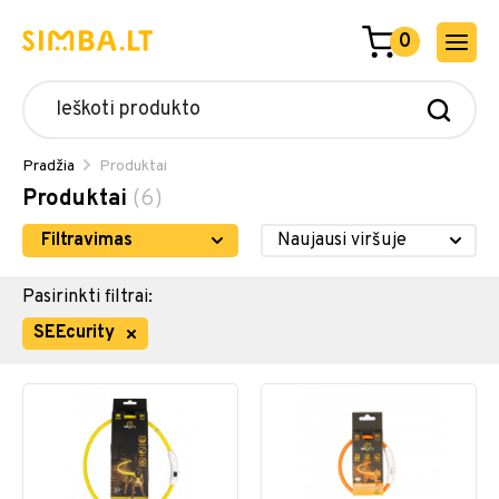
0
Pradžia
Produktai
Produktai
(6)
Filtravimas
Pasirinkti filtrai:
SEEcurity