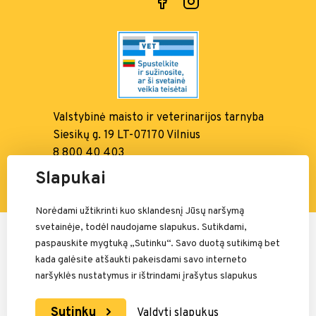
Valstybinė maisto ir
veterinarijos tarnyba
Siesikų g. 19 LT-07170 Vilnius
8 800 40 403
info@vmvt.lt, www.vmvt.lt
Slapukai
Norėdami užtikrinti kuo sklandesnį Jūsų naršymą
svetainėje, todėl naudojame slapukus. Sutikdami,
Mokėjimais rūpinasi:
paspauskite mygtuką „Sutinku“. Savo duotą sutikimą bet
kada galėsite atšaukti pakeisdami savo interneto
naršyklės nustatymus ir ištrindami įrašytus slapukus
Sutinku
Valdyti slapukus