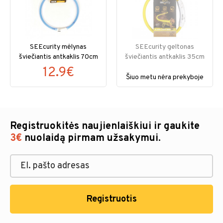
SEEcurity mėlynas
SEEcurity geltonas
šviečiantis antkaklis 70cm
šviečiantis antkaklis 35cm
12.9€
Šiuo metu nėra prekyboje
Registruokitės naujienlaiškiui ir gaukite
3€
nuolaidą pirmam užsakymui.
Registruotis