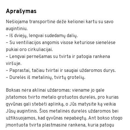
Aprašymas
Nešiojama transportinė dėžė kelionei kartu su savo
augintiniu.
– Iš dviejų, lengvai sudedamų dalių.
– Su ventiliacijos angomis visose keturiose sienelėse
pukiai oro cirkuliacijai.
– Lengvai pernešamas su tvirta ir patogia rankena
viršuje.
– Paprastai, tačiau tvirtai ir saugiai uždaromos durys.
– Durelės iš metalinių, tvirtų grotelių.
Boksas nėra aklinai uždaromas: viename jo gale
įstatomos tvirto metalo grotuotos durelės, pro kurias
gyvūnas gali stebėti aplinką, o Jūs matysite ką veikia
Jūsų augintinis. Šios metalinės durelės uždaromos bei
užfiksuojamos, kad gyvūnas nepabėgtų. Ant bokso stogo
įmontuota tvirta plastmasinė rankena, kuria patogu