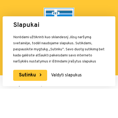
Slapukai
Norėdami užtikrinti kuo sklandesnį Jūsų naršymą
Valstybinė maisto ir
veterinarijos tarnyba
svetainėje, todėl naudojame slapukus. Sutikdami,
Siesikų g. 19 LT-07170 Vilnius
paspauskite mygtuką „Sutinku“. Savo duotą sutikimą bet
8 800 40 403
kada galėsite atšaukti pakeisdami savo interneto
info@vmvt.lt, www.vmvt.lt
naršyklės nustatymus ir ištrindami įrašytus slapukus
Sutinku
Valdyti slapukus
Mokėjimais rūpinasi: