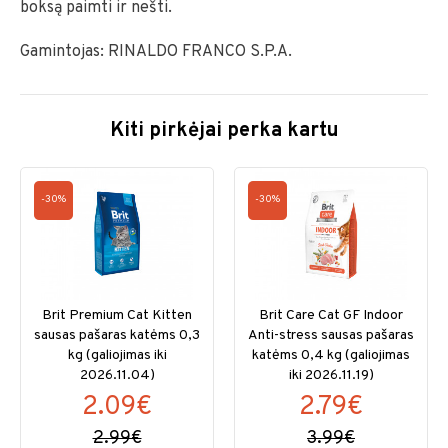
boksą paimti ir nešti.
Gamintojas: RINALDO FRANCO S.P.A.
Kiti pirkėjai perka kartu
-30%
-30%
Brit Premium Cat Kitten
Brit Care Cat GF Indoor
sausas pašaras katėms 0,3
Anti-stress sausas pašaras
kg (galiojimas iki
katėms 0,4 kg (galiojimas
2026.11.04)
iki 2026.11.19)
2.09€
2.79€
2.99€
3.99€