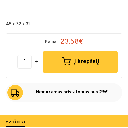
48 x 32 x 31
23.58€
Kaina
-
+
Į krepšelį
Nemokamas pristatymas nuo 29€
Aprašymas