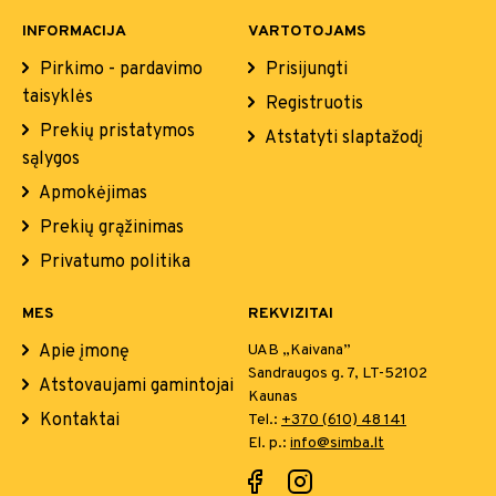
INFORMACIJA
VARTOTOJAMS
Pirkimo - pardavimo
Prisijungti
taisyklės
Registruotis
Prekių pristatymos
Atstatyti slaptažodį
sąlygos
Apmokėjimas
Prekių grąžinimas
Privatumo politika
MES
REKVIZITAI
Apie įmonę
UAB „Kaivana”
Sandraugos g. 7, LT-52102
Atstovaujami gamintojai
Kaunas
Kontaktai
Tel.:
+370 (610) 48 141
El. p.:
info@simba.lt