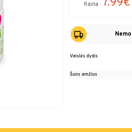
7.99€
Kaina
Nemok
Veislės dydis
Šuns amžius