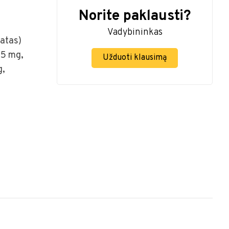
Norite paklausti?
Vadybininkas
tatas)
 5 mg,
Užduoti klausimą
g,