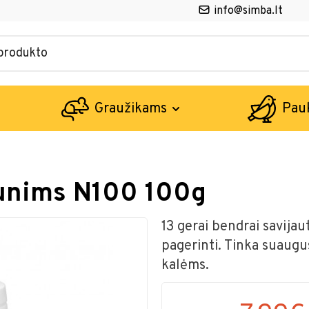
info@simba.lt
Graužikams
Pau
šunims N100 100g
13 gerai bendrai savijau
pagerinti. Tinka suaug
kalėms.