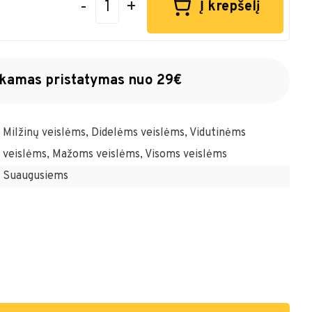
-
+
Į krepšelį
amas pristatymas nuo 29€
Milžinų veislėms, Didelėms veislėms, Vidutinėms
veislėms, Mažoms veislėms, Visoms veislėms
Suaugusiems