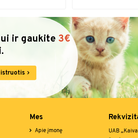
ui ir gaukite
3€
.
istruotis
Mes
Rekvizit
Apie įmonę
UAB „Kaiv