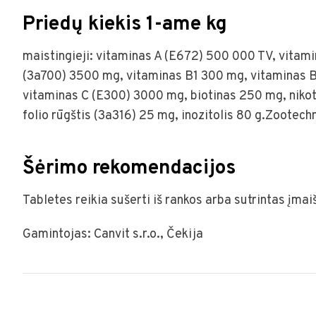
Priedų kiekis 1-ame kg
maistingieji: vitaminas A (E672) 500 000 TV, vitami
(3a700) 3500 mg, vitaminas B1 300 mg, vitaminas 
vitaminas C (E300) 3000 mg, biotinas 250 mg, niko
folio rūgštis (3a316) 25 mg, inozitolis 80 g.Zootechn
Šėrimo rekomendacijos
Tabletes reikia sušerti iš rankos arba sutrintas įma
Gamintojas: Canvit s.r.o., Čekija