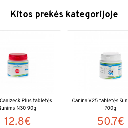
Kitos prekės kategorijoje
Canizeck Plus tabletės
Canina V25 tabletės šu
šunims N30 90g
700g
12.8€
50.7€