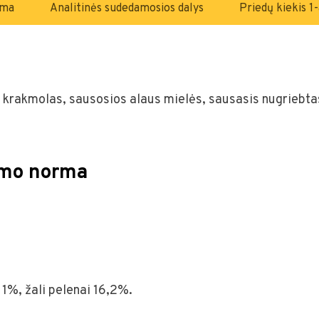
rma
Analitinės sudedamosios dalys
Priedų kiekis 1
ių krakmolas, sausosios alaus mielės, sausasis nugriebta
imo norma
 1%, žali pelenai 16,2%.