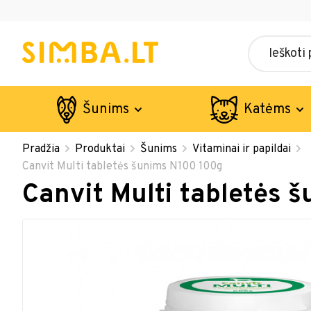
Šunims
Katėms
Pradžia
Produktai
Šunims
Vitaminai ir papildai
Canvit Multi tabletės šunims N100 100g
Canvit Multi tabletės 