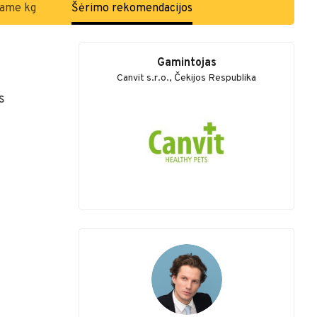
-ame kg
Šėrimo rekomendacijos
Gamintojas
Canvit s.r.o., Čekijos Respublika
s