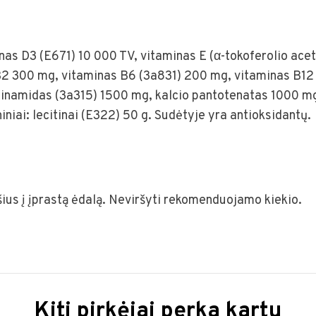
nas D3 (E671) 10 000 TV, vitaminas E (α-tokoferolio ace
B2 300 mg, vitaminas B6 (3a831) 200 mg, vitaminas B12
tinamidas (3a315) 1500 mg, kalcio pantotenatas 1000 m
iniai: lecitinai (E322) 50 g. Sudėtyje yra antioksidantų.
išius į įprastą ėdalą. Neviršyti rekomenduojamo kiekio.
Kiti pirkėjai perka kartu