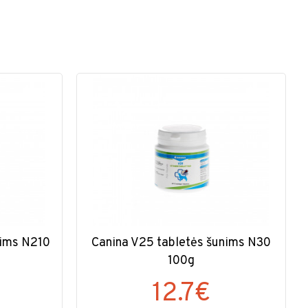
nims N210
Canina V25 tabletės šunims N30
100g
12.7€