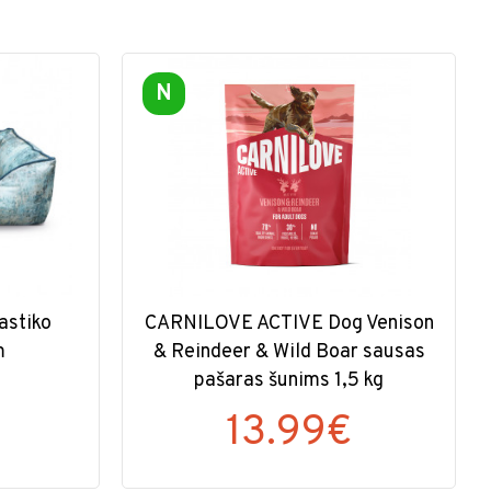
N
lastiko
CARNILOVE ACTIVE Dog Venison
m
& Reindeer & Wild Boar sausas
pašaras šunims 1,5 kg
13.99€