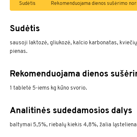
Sudėtis
Rekomenduojama dienos sušėrimo no
Sudėtis
sausoji laktozė, gliukozė, kalcio karbonatas, kvieč
pienas.
Rekomenduojama dienos sušėr
1 tabletė 5-iems kg kūno svorio.
Analitinės sudedamosios dalys
baltymai 5,5%, riebalų kiekis 4,8%, žalia ląsteliena