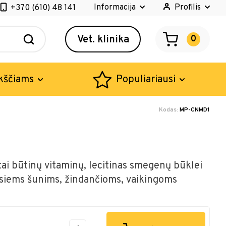
Informacija
Profilis
+370 (610) 48 141
Vet. klinika
0
kščiams
Populiariausi
Kodas:
MP-CNMD1
tai būtinų vitaminų, lecitinas smegenų būklei
usiems šunims, žindančioms, vaikingoms