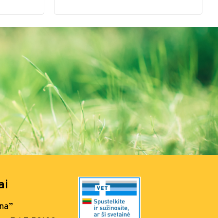
ai
ana”