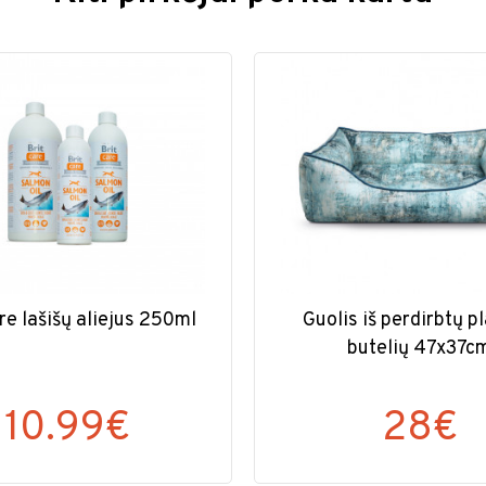
re lašišų aliejus 250ml
Guolis iš perdirbtų p
butelių 47x37c
10.99€
28€