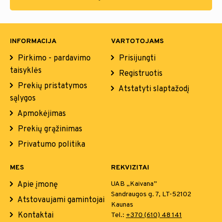
INFORMACIJA
VARTOTOJAMS
Pirkimo - pardavimo
Prisijungti
taisyklės
Registruotis
Prekių pristatymos
Atstatyti slaptažodį
sąlygos
Apmokėjimas
Prekių grąžinimas
Privatumo politika
MES
REKVIZITAI
Apie įmonę
UAB „Kaivana”
Sandraugos g. 7, LT-52102
Atstovaujami gamintojai
Kaunas
Kontaktai
Tel.:
+370 (610) 48 141