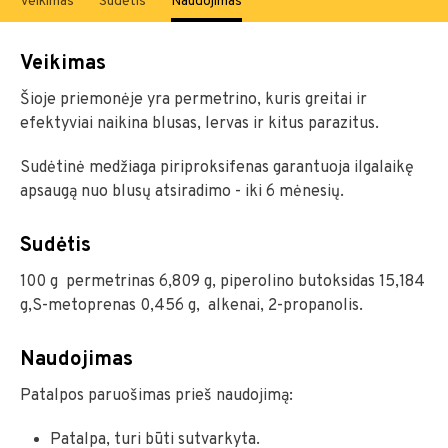
Veikimas
Sudėtis
Naudojimas
Veikimas
Šioje priemonėje yra permetrino, kuris greitai ir
efektyviai naikina blusas, lervas ir kitus parazitus.
Sudėtinė medžiaga piriproksifenas garantuoja ilgalaikę
apsaugą nuo blusų atsiradimo - iki 6 mėnesių.
Sudėtis
100 g permetrinas 6,809 g, piperolino butoksidas 15,184
g,S-metoprenas 0,456 g, alkenai, 2-propanolis.
Naudojimas
Patalpos paruošimas prieš naudojimą:
Patalpa, turi būti sutvarkyta.