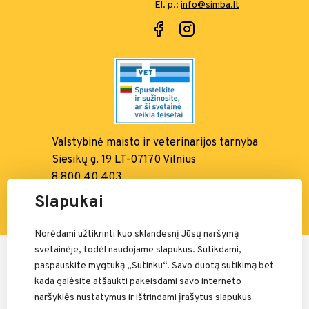
El. p.:
info@simba.lt
Valstybinė maisto ir
veterinarijos tarnyba
Siesikų g. 19 LT-07170 Vilnius
8 800 40 403
info@vmvt.lt, www.vmvt.lt
Slapukai
Norėdami užtikrinti kuo sklandesnį Jūsų naršymą
svetainėje, todėl naudojame slapukus. Sutikdami,
Mokėjimais rūpinasi:
paspauskite mygtuką „Sutinku“. Savo duotą sutikimą bet
kada galėsite atšaukti pakeisdami savo interneto
naršyklės nustatymus ir ištrindami įrašytus slapukus