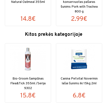
Natural Oatmeal 355ml
konservuotas pašaras
šunims Pork with Trachea
800 g
14.8€
2.99€
Kitos prekės kategorijoje
Bio-Groom šampūnas
Canina Petvital Novermin
Flea&Tick 355ml /Serija
lašai šunims iki 15kg 2ml
9302
15.8€
6.8€