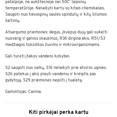
patalpoje, ne aukštesnėje nei 50C‘ laipsnių
temperatūroje. Nelaikyti kartu su kitais chemikalais.
Saugoti nuo tiesioginių saulės spindulių ir kitų šilumos
šaltinių.
Atsargumo priemonės: degus, įkvėpus dujų gali sukelti
nuovargį ir galvos skausmus, R36 dirgina akis, R51/53
medžiagos toksiškos žuvims ir mikroorganizmams.
Gali turėti įtakos vandens kokybei.
S2 saugoti nuo vaikų, S16 nelaikyti prie atviros ugnies.
S26 patekus į akis plauti vandeniu ir kreiptis pas
gydytoją. S29 priemonės nepilti į tualetą.
Gamintojas: Canina.
Kiti pirkėjai perka kartu