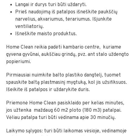
Langai ir durys turi būti uždaryti.
Prieš naudojimą iš patalpos išneškite paukščių
narvelius, akvariumus, terariumus. Išjunkite
ventiliatorių.
Išneškite maisto produktus.
Home Clean reikia padėti kambario centre, kuriame
gyvena gyvūnai, aukščiau grindų, pvz. ant stalo uždengto
popieriumi.
Pirmiausiai nuimkite balto plastiko dangtelį, tuomet
spauskite baltą plastmasinį mygtuką, kol jis užsifiksuos.
Išeikite iš patalpos ir uždarykite duris.
Priemonė Home Clean pasisklaido per kelias minutes,
jos užtenka maždaug 60 m2 ploto (180 m3) patalpai.
Vėliau patalpa turi būti vėdinama apie 30 minučių.
Laikymo sąlygos: turi būti laikomas vėsioje, vėdinamoje