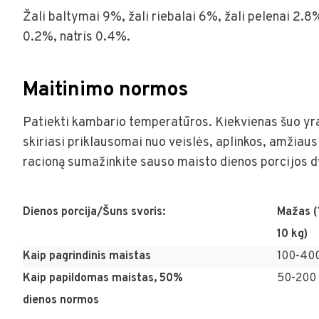
Žali baltymai 9%, žali riebalai 6%, žali pelenai 2.8
0.2%, natris 0.4%.
Maitinimo normos
Patiekti kambario temperatūros. Kiekvienas šuo yra u
skiriasi priklausomai nuo veislės, aplinkos, amžiau
racioną sumažinkite sauso maisto dienos porcijos dy
Dienos porcija/Šuns svoris:
Mažas (
10 kg)
Kaip pagrindinis maistas
100-400
Kaip papildomas maistas, 50%
50-200 
dienos normos