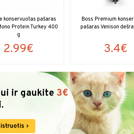
re konservuotas pašaras
Boss Premium konser
ono Protein Turkey 400
pašaras Venison dešra
g
2.99€
3.4€
ui ir gaukite
3€
.
istruotis