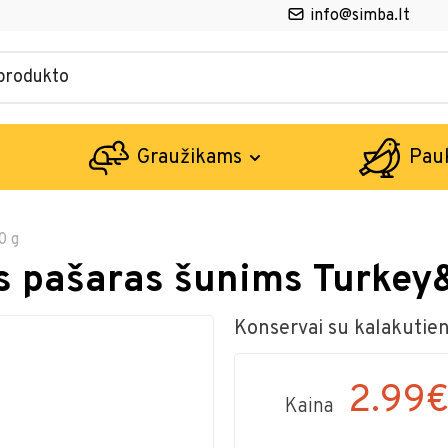
info@simba.lt
Graužikams
Pau
0 g
as pašaras šunims Turke
Konservai su kalakutiena
2.99
Kaina