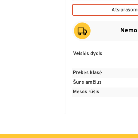
Atsiprašome
Nemok
Veislės dydis
Prekės klasė
Šuns amžius
Mėsos rūšis