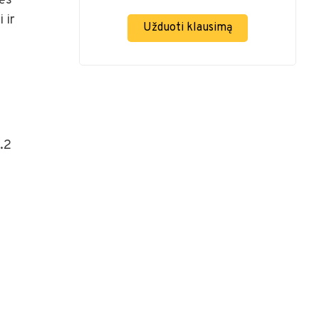
lės
 ir
Užduoti klausimą
.2