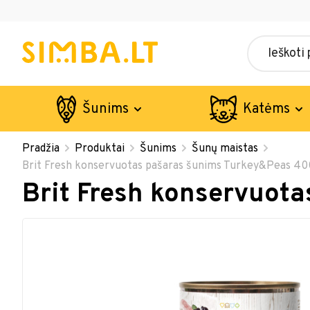
Šunims
Katėms
Pradžia
Produktai
Šunims
Šunų maistas
Brit Fresh konservuotas pašaras šunims Turkey&Peas 40
Brit Fresh konservuot