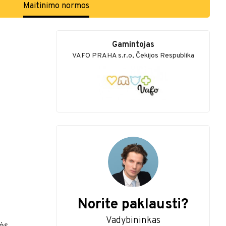
Maitinimo normos
Gamintojas
VAFO PRAHA s.r.o, Čekijos Respublika
Norite paklausti?
Vadybininkas