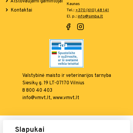
Atstovaujami gamintojai
Kaunas
Kontaktai
Tel.:
+370 (610) 48 141
El. p.:
info@simba.lt
Valstybinė maisto ir
veterinarijos tarnyba
Siesikų g. 19 LT-07170 Vilnius
8 800 40 403
info@vmvt.lt, www.vmvt.lt
Mokėjimais rūpinasi:
Slapukai