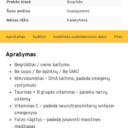
Prekės klasė
Begrūdis
Šuns amžius
Suaugusiems
Mėsos rūšis
Kalakutiena
Aprašymas
Sudėtis
Analitinės sudedamosios dalys
Priedai 
Aprašymas
Begrūdžiai / vieno baltymo
Be sojos / Be dažiklių / Be GMO
Mikrodumbliai – DHA šaltinis, padeda smegenų
vystymuisi
Taurinas + B grupės vitaminai – palaiko nervų
sistemą
Vitaminas C – padeda neurotransmiterių sintezei
smegenyse
Fulvo rūgštys – padeda įsisavinti maistines
medžiagas