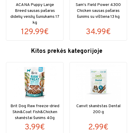
ACANA Puppy Large
Sam's Field Power 4300
Breed sausas pašaras
Chicken sausas pašaras
didelių veislių šuniukams 17
šunims su vištiena 13 kg
kg
129.99€
34.99€
Kitos prekės kategorijoje
Brit Dog Raw freeze-dried
Canvit skanėstas Dental
Skin&Coat Fish&Chicken
200 g
skanėstai šunims 40g
3.99€
2.99€