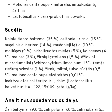
Melionas cantaloupe – natūralus antioksidantų
šaltinis
Lactobacillus – para-probiotinis poveikis
Sudėtis
Kalakutienos baltymai (35 %), geltonieji žirniai (15 %),
augalinis glicerinas (14 %), raudonieji lęšiai (10 %),
moliūgas (9 %), hidrolizuotos mielės (5 %), kolagenas (4
%), melasa (3 %), žirnių ląsteliena (1,5 %), džiovinti
mikrodumbliai (Schizochytrium limacinum, 1 %), žemės
riešutų sviestas (1 %), žirnių miltai, fulvo rūgštis (0,5
%), meliono cantaloupe ekstraktas (0,01 %),
inaktyvuotos bakterijos ir jų dalys (Lactobacillus
helveticus HA – 122, 15x109 ląstelių/kg).
Analitinės sudedamosios dalys
Žali baltymai 29,0 %, žali pelenai 7,0 %, žali riebalai 5,5