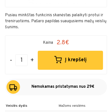
Pusiau minkštas funkcinis skanėstas palaikyti protui ir
treniruotėms. Pašaro papildas suaugusiems mažų veislių
šunims.
2.8€
Kaina
-
+
Į krepšelį
Nemokamas pristatymas nuo 29€
Veislės dydis
Mažoms veislėms