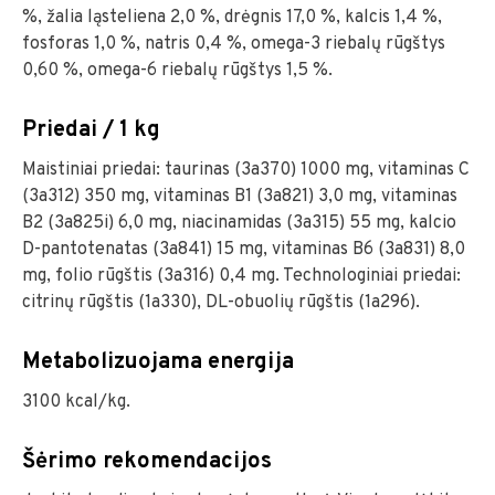
%, žalia ląsteliena 2,0 %, drėgnis 17,0 %, kalcis 1,4 %,
fosforas 1,0 %, natris 0,4 %, omega-3 riebalų rūgštys
0,60 %, omega-6 riebalų rūgštys 1,5 %.
Priedai / 1 kg
Maistiniai priedai: taurinas (3a370) 1000 mg, vitaminas C
(3a312) 350 mg, vitaminas B1 (3a821) 3,0 mg, vitaminas
B2 (3a825i) 6,0 mg, niacinamidas (3a315) 55 mg, kalcio
D-pantotenatas (3a841) 15 mg, vitaminas B6 (3a831) 8,0
mg, folio rūgštis (3a316) 0,4 mg. Technologiniai priedai:
citrinų rūgštis (1a330), DL-obuolių rūgštis (1a296).
Metabolizuojama energija
3100 kcal/kg.
Šėrimo rekomendacijos