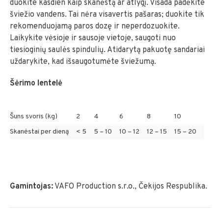
duokite kasdien kaip skanėstą ar atlygį. Visada padėkite
šviežio vandens. Tai nėra visavertis pašaras; duokite tik
rekomenduojamą paros dozę ir neperdozuokite.
Laikykite vėsioje ir sausoje vietoje, saugoti nuo
tiesioginių saulės spindulių. Atidarytą pakuotę sandariai
uždarykite, kad išsaugotumėte šviežumą.
Šėrimo lentelė
Šuns svoris (kg)
2
4
6
8
10
Skanėstai per dieną
< 5
5 – 10
10 – 12
12 – 15
15 – 20
Gamintojas:
VAFO Production s.r.o., Čekijos Respublika.